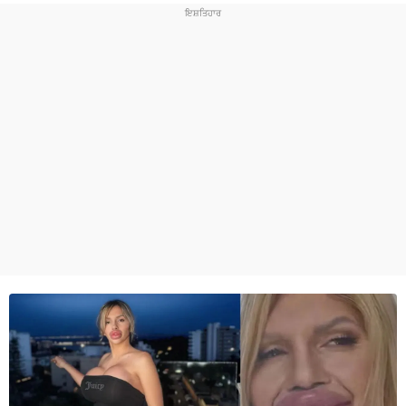
ਧਰਮ
ਖੇਡਾਂ
ਟੈਕਨੋਲਜੀ
ਟ੍ਰੈਂਡਿੰਗ
ਮੌਸਮ
ਦੁਨੀਆ
ਚੋਣਾਂ 2026