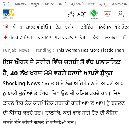
हिन्दी 
News9
ಕನ್ನಡ
తెలుగు
मराठी
ગુજરાતી
বাংলা
தமிழ்
മലയാളം
AQI
ਖੇਤੀਬਾੜੀ
ਪੰਜਾਬ
ਸ਼ਾਰਟ ਵੀਡੀਓਜ਼
ਦੇਸ਼
ਦੁਨੀਆ
ਟ੍ਰੈਂਡਿੰਗ
ਮਨੋਰੰਜਨ
ਫੋਟੋ ਗੈਲ
ਪੰਜਾਬ ਦਾ ਮੌਸਮ
ਹੁਕਮਨਾਮਾ ਸ੍ਰੀ ਦਰਬਾਰ ਸਾਹਿਬ
ਦਿੱਲੀ
ਲੋਕਸਭਾ
ਸੰਸ
ਸ਼ਾਰਟ ਵੀਡੀਓਜ਼
Punjabi News
Trending
This Woman Has More Plastic Than Fa
ਕਾਰੋਬਾਰ
ਇਸ ਔਰਤ ਦੇ ਸਰੀਰ ਵਿੱਚ ਚਰਬੀ ਤੋਂ ਵੱਧ ਪਲਾਸਟਿਕ
ਕਰਿਅਰ
ਹੈ, 40 ਲੱਖ ਖਰਚ ਮੋਮੋ ਵਰਗੇ ਬਣਾਏ ਆਪਣੇ ਬੁੱਲ੍ਹ
ਮਨੋਰੰਜਨ
Shocking News : ਬਹੁਤ ਸਾਰੇ ਲੋਕ ਅਜਿਹੇ ਹਨ ਜੋ ਆਪਣੇ ਆਪ
ਦੇਸ਼
ਨੂੰ ਬਾਕੀ ਦੁਨੀਆਂ ਤੋਂ ਵੱਖਰਾ ਦਿਖਾਉਣ ਦੀ ਕੋਸ਼ਿਸ਼ ਕਰਦੇ ਹਨ। ਜਿਸ
ਕਾਰਨ ਇਹ ਲੋਕ ਕਾਸਮੈਟਿਕ ਸਰਜਰੀ ਰਾਹੀਂ ਆਪਣੇ ਆਪ ਨੂੰ ਬਦਲਣ
ਲਾਈਫ ਸਟਾਈਲ
ਦੀ ਕੋਸ਼ਿਸ਼ ਕਰਦੇ ਹਨ। ਹਾਲਾਂਕਿ, ਕਈ ਵਾਰ ਸਹੀ ਹੋਣ ਦੀ ਕੋਸ਼ਿਸ਼
ਪੰਜਾਬ
ਕਰਦੇ ਹੋਏ ਚੀਜ਼ਾਂ ਗਲਤ ਹੋ ਜਾਂਦੀਆਂ ਹਨ।