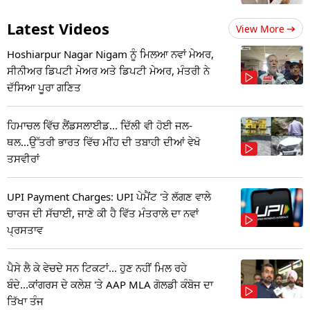
Latest Videos
View More
Hoshiarpur Nagar Nigam ਨੂੰ ਮਿਲਆ ਨਵਾਂ ਮੇਅਰ,
ਸੀਨੀਅਰ ਡਿਪਟੀ ਮੇਅਰ ਅਤੇ ਡਿਪਟੀ ਮੇਅਰ, ਮੰਤਰੀ ਨੇ
ਦੱਸਿਆ ਪੂਰਾ ਗਣਿਤ
ਹਿਮਾਚਲ ਵਿੱਚ ਲੈਂਡਸਲਾਈਡ... ਦਿੱਲੀ ਵੀ ਹੋਈ ਜਲ-
ਥਲ...ਉੱਤਰੀ ਭਾਰਤ ਵਿੱਚ ਮੀਂਹ ਦੀ ਤਬਾਹੀ ਦੀਆਂ ਵੇਖੋ
ਤਸਵੀਰਾਂ
UPI Payment Charges: UPI ਪੇਮੈਂਟ 'ਤੇ ਲੱਗਣ ਵਾਲੇ
ਚਾਰਜ ਦੀ ਸੱਚਾਈ, ਜਾਣੋ ਕੀ ਹੈ ਵਿੱਤ ਮੰਤਰਾਲੇ ਦਾ ਨਵਾਂ
ਪ੍ਰਸਤਾਵ
ਪੈਸੇ ਲੈ ਕੇ ਵੇਚਦੇ ਸਨ ਟਿਕਟਾਂ... ਹੁਣ ਨਹੀਂ ਮਿਲ ਰਹੇ
ਬੰਦੇ...ਕਾਂਗਰਸ ਦੇ ਕਲੇਸ਼ 'ਤੇ AAP MLA ਗੋਲਡੀ ਕੰਬੋਜ ਦਾ
ਤਿੱਖਾ ਤੰਜ