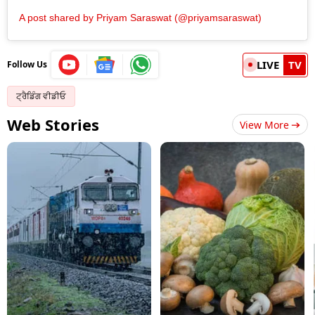
A post shared by Priyam Saraswat (@priyamsaraswat)
LIVE
TV
Follow Us
ਟ੍ਰੈਡਿੰਗ ਵੀਡੀਓ
Web Stories
View More