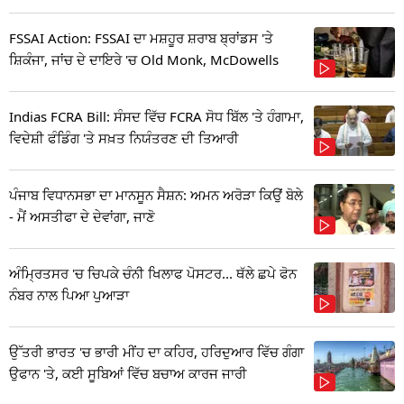
FSSAI Action: FSSAI ਦਾ ਮਸ਼ਹੂਰ ਸ਼ਰਾਬ ਬ੍ਰਾਂਡਸ 'ਤੇ
ਸ਼ਿਕੰਜਾ, ਜਾਂਚ ਦੇ ਦਾਇਰੇ 'ਚ Old Monk, McDowells
Indias FCRA Bill: ਸੰਸਦ ਵਿੱਚ FCRA ਸੋਧ ਬਿੱਲ 'ਤੇ ਹੰਗਾਮਾ,
ਵਿਦੇਸ਼ੀ ਫੰਡਿੰਗ 'ਤੇ ਸਖ਼ਤ ਨਿਯੰਤਰਣ ਦੀ ਤਿਆਰੀ
ਪੰਜਾਬ ਵਿਧਾਨਸਭਾ ਦਾ ਮਾਨਸੂਨ ਸੈਸ਼ਨ: ਅਮਨ ਅਰੋੜਾ ਕਿਉਂ ਬੋਲੇ
- ਮੈਂ ਅਸਤੀਫਾ ਦੇ ਦੇਵਾਂਗਾ, ਜਾਣੋ
ਅੰਮ੍ਰਿਤਸਰ 'ਚ ਚਿਪਕੇ ਚੰਨੀ ਖਿਲਾਫ ਪੋਸਟਰ... ਥੱਲੇ ਛਪੇ ਫੋਨ
ਨੰਬਰ ਨਾਲ ਪਿਆ ਪੁਆੜਾ
ਉੱਤਰੀ ਭਾਰਤ 'ਚ ਭਾਰੀ ਮੀਂਹ ਦਾ ਕਹਿਰ, ਹਰਿਦੁਆਰ ਵਿੱਚ ਗੰਗਾ
ਉਫਾਨ 'ਤੇ, ਕਈ ਸੂਬਿਆਂ ਵਿੱਚ ਬਚਾਅ ਕਾਰਜ ਜਾਰੀ