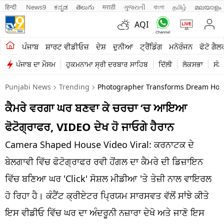
हिन्दी 
News9
ಕನ್ನಡ
తెలుగు
मराठी
ગુજરાતી
বাংলা
தமிழ்
മലയാളം
AQI
ਖੇਤੀਬਾੜੀ
ਪੰਜਾਬ
ਸ਼ਾਰਟ ਵੀਡੀਓਜ਼
ਦੇਸ਼
ਦੁਨੀਆ
ਟ੍ਰੈਂਡਿੰਗ
ਮਨੋਰੰਜਨ
ਫੋਟੋ ਗੈਲ
ਪੰਜਾਬ ਦਾ ਮੌਸਮ
ਹੁਕਮਨਾਮਾ ਸ੍ਰੀ ਦਰਬਾਰ ਸਾਹਿਬ
ਦਿੱਲੀ
ਲੋਕਸਭਾ
ਸੰਸ
ਸ਼ਾਰਟ ਵੀਡੀਓਜ਼
Punjabi News
Trending
Photographer Transforms Dream Hous
ਕਾਰੋਬਾਰ
ਕੈਮਰੇ ਵਰਗਾ ਘਰ ਬਣਵਾ ਕੇ ਚਰਚਾ ‘ਚ ਆਇਆ
ਕਰਿਅਰ
ਫੋਟੋਗ੍ਰਾਫਰ, VIDEO ਦੇਖ ਹੋ ਜਾਓਗੇ ਹੈਰਾਨ
ਮਨੋਰੰਜਨ
Camera Shaped House Video Viral: ਕਰਨਾਟਕ ਦੇ
ਦੇਸ਼
ਬੇਲਗਾਵੀ ਵਿੱਚ ਫੋਟੋਗ੍ਰਾਫਰ ਰਵੀ ਹੋਂਗਲ ਦਾ ਕੈਮਰੇ ਦੀ ਡਿਜ਼ਾਇਨ
ਵਿੱਚ ਬਣਿਆ ਘਰ 'Click' ਸੋਸ਼ਲ ਮੀਡੀਆ 'ਤੇ ਤੇਜ਼ੀ ਨਾਲ ਵਾਇਰਲ
ਲਾਈਫ ਸਟਾਈਲ
ਹੋ ਰਿਹਾ ਹੈ। ਕੰਟੈਂਟ ਕ੍ਰੀਏਟਰ ਪ੍ਰਿਯਮ ਸਾਰਸਵਤ ਵੱਲੋਂ ਸਾਂਝੇ ਕੀਤੇ
ਪੰਜਾਬ
ਇਸ ਵੀਡੀਓ ਵਿੱਚ ਘਰ ਦਾ ਅੰਦਰੂਨੀ ਨਜ਼ਾਰਾ ਦੇਖੋ ਅਤੇ ਜਾਣੋ ਇਸ