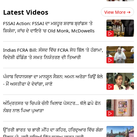
Latest Videos
View More
FSSAI Action: FSSAI ਦਾ ਮਸ਼ਹੂਰ ਸ਼ਰਾਬ ਬ੍ਰਾਂਡਸ 'ਤੇ
ਸ਼ਿਕੰਜਾ, ਜਾਂਚ ਦੇ ਦਾਇਰੇ 'ਚ Old Monk, McDowells
Indias FCRA Bill: ਸੰਸਦ ਵਿੱਚ FCRA ਸੋਧ ਬਿੱਲ 'ਤੇ ਹੰਗਾਮਾ,
ਵਿਦੇਸ਼ੀ ਫੰਡਿੰਗ 'ਤੇ ਸਖ਼ਤ ਨਿਯੰਤਰਣ ਦੀ ਤਿਆਰੀ
ਪੰਜਾਬ ਵਿਧਾਨਸਭਾ ਦਾ ਮਾਨਸੂਨ ਸੈਸ਼ਨ: ਅਮਨ ਅਰੋੜਾ ਕਿਉਂ ਬੋਲੇ
- ਮੈਂ ਅਸਤੀਫਾ ਦੇ ਦੇਵਾਂਗਾ, ਜਾਣੋ
ਅੰਮ੍ਰਿਤਸਰ 'ਚ ਚਿਪਕੇ ਚੰਨੀ ਖਿਲਾਫ ਪੋਸਟਰ... ਥੱਲੇ ਛਪੇ ਫੋਨ
ਨੰਬਰ ਨਾਲ ਪਿਆ ਪੁਆੜਾ
ਉੱਤਰੀ ਭਾਰਤ 'ਚ ਭਾਰੀ ਮੀਂਹ ਦਾ ਕਹਿਰ, ਹਰਿਦੁਆਰ ਵਿੱਚ ਗੰਗਾ
ਉਫਾਨ 'ਤੇ, ਕਈ ਸੂਬਿਆਂ ਵਿੱਚ ਬਚਾਅ ਕਾਰਜ ਜਾਰੀ