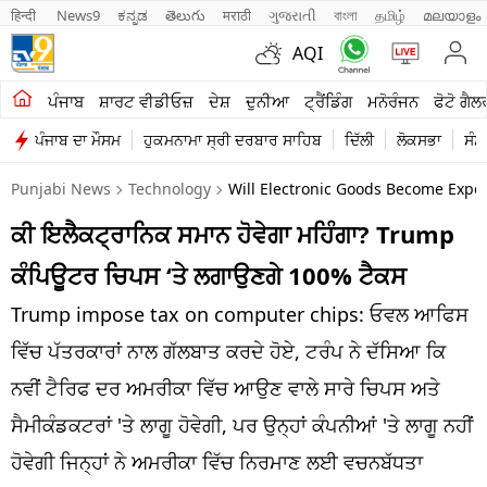
हिन्दी 
News9
ಕನ್ನಡ
తెలుగు
मराठी
ગુજરાતી
বাংলা
தமிழ்
മലയാളം
AQI
ਖੇਤੀਬਾੜੀ
ਪੰਜਾਬ
ਸ਼ਾਰਟ ਵੀਡੀਓਜ਼
ਦੇਸ਼
ਦੁਨੀਆ
ਟ੍ਰੈਂਡਿੰਗ
ਮਨੋਰੰਜਨ
ਫੋਟੋ ਗੈਲ
ਪੰਜਾਬ ਦਾ ਮੌਸਮ
ਹੁਕਮਨਾਮਾ ਸ੍ਰੀ ਦਰਬਾਰ ਸਾਹਿਬ
ਦਿੱਲੀ
ਲੋਕਸਭਾ
ਸੰਸ
ਸ਼ਾਰਟ ਵੀਡੀਓਜ਼
Punjabi News
Technology
Will Electronic Goods Become Expe
ਕਾਰੋਬਾਰ
ਕੀ ਇਲੈਕਟ੍ਰਾਨਿਕ ਸਮਾਨ ਹੋਵੇਗਾ ਮਹਿੰਗਾ? Trump
ਕਰਿਅਰ
ਕੰਪਿਊਟਰ ਚਿਪਸ ‘ਤੇ ਲਗਾਉਣਗੇ 100% ਟੈਕਸ
ਮਨੋਰੰਜਨ
Trump impose tax on computer chips: ਓਵਲ ਆਫਿਸ
ਦੇਸ਼
ਵਿੱਚ ਪੱਤਰਕਾਰਾਂ ਨਾਲ ਗੱਲਬਾਤ ਕਰਦੇ ਹੋਏ, ਟਰੰਪ ਨੇ ਦੱਸਿਆ ਕਿ
ਨਵੀਂ ਟੈਰਿਫ ਦਰ ਅਮਰੀਕਾ ਵਿੱਚ ਆਉਣ ਵਾਲੇ ਸਾਰੇ ਚਿਪਸ ਅਤੇ
ਲਾਈਫ ਸਟਾਈਲ
ਸੈਮੀਕੰਡਕਟਰਾਂ 'ਤੇ ਲਾਗੂ ਹੋਵੇਗੀ, ਪਰ ਉਨ੍ਹਾਂ ਕੰਪਨੀਆਂ 'ਤੇ ਲਾਗੂ ਨਹੀਂ
ਪੰਜਾਬ
ਹੋਵੇਗੀ ਜਿਨ੍ਹਾਂ ਨੇ ਅਮਰੀਕਾ ਵਿੱਚ ਨਿਰਮਾਣ ਲਈ ਵਚਨਬੱਧਤਾ