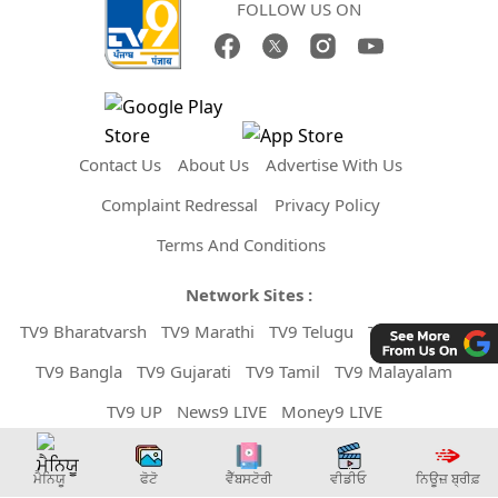
FOLLOW US ON
Contact Us
About Us
Advertise With Us
Complaint Redressal
Privacy Policy
Terms And Conditions
Network Sites :
TV9 Bharatvarsh
TV9 Marathi
TV9 Telugu
TV9 Kannada
TV9 Bangla
TV9 Gujarati
TV9 Tamil
TV9 Malayalam
TV9 UP
News9 LIVE
Money9 LIVE
Copyright © 2026 TV9 Punjabi. All Rights Reserved.
ਮੈਨਿਯੂ
ਫੋਟੋ
ਵੈੱਬਸਟੋਰੀ
ਵੀਡੀਓ
ਨਿਊਜ਼ ਬ੍ਰੀਫ਼