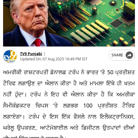
TV9 Punjabi
|
SHARE
Updated On:
07 Aug 2025 16:49 PM IST
ਅਮਰੀਕੀ
ਰਾਸ਼ਟਰਪਤੀ
ਡੋਨਾਲਡ
ਟਰੰਪ
ਨੇ ਭਾਰਤ ‘ਤੇ 50
ਪ੍ਰਤੀਸ਼ਤ
ਟੈਰਿਫ
ਲਗਾਉਣ
ਦਾ ਐਲਾਨ ਕੀਤਾ ਹੈ ਅਤੇ ਮਾਮਲਾ
ਇੱਥੇ
ਹੀ ਖਤਮ
ਨਹੀਂ ਹੁੰਦਾ।
ਟਰੰਪ
ਨੇ ਇਹ ਵੀ ਐਲਾਨ ਕੀਤਾ ਹੈ ਕਿ ਅਮਰੀਕਾ
ਸੈਮੀਕੰਡਕਟਰ
ਚਿਪਸ
‘ਤੇ ਲਗਭਗ 100
ਪ੍ਰਤੀਸ਼ਤ
ਟੈਰਿਫ
ਲਗਾਏਗਾ
।
ਟਰੰਪ
ਦੇ ਇਸ ਇੱਕ ਫੈਸਲੇ ਨਾਲ
ਇਲੈਕਟ੍ਰਾਨਿਕਸ
,
ਘਰੇਲੂ ਉਪਕਰਣ,
ਆਟੋਮੋਬਾਈਲ
ਅਤੇ
ਡਿਜੀਟਲ
ਉਤਪਾਦਾਂ
ਦੀਆਂ