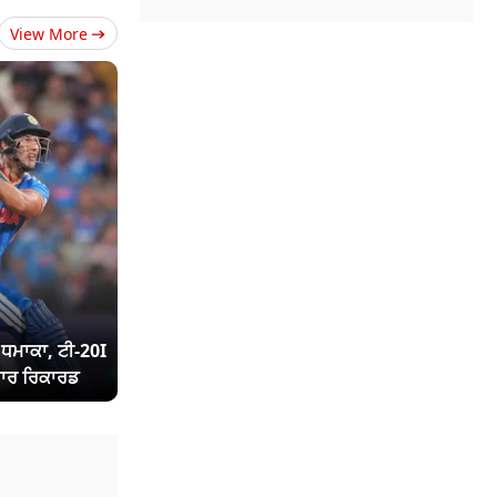
View More
ਾ ਧਮਾਕਾ, ਟੀ-20I
ਾਰ ਰਿਕਾਰਡ