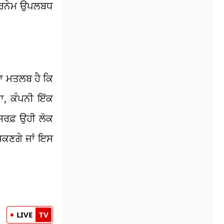
ਜ਼ਰਨੇਮ ਉਪਲਬਧ
ਦਾ ਮਤਲਬ ਹੈ ਕਿ
ਾ, ਕੰਪਨੀ ਇੱਕ
ਸਿਰਫ਼ ਉਹੀ ਲੋਕ
 ਸਕਣਗੇ ਜਾਂ ਇਸ
LIVE
TV