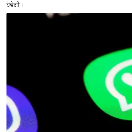
ਹੋਵੇਗੀ।