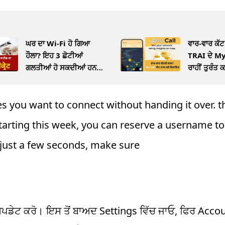
ਘਰ ਦਾ Wi-Fi ਹੋ ਗਿਆ
ਵਾਰ-ਵਾਰ ਕੱਟ
ਹੌਲਾ? ਇਹ 3 ਛੋਟੀਆਂ
TRAI ਦੇ M
ਗਲਤੀਆਂ ਹੋ ਸਕਦੀਆਂ ਹਨ
ਰਾਹੀਂ ਤੁਰੰਤ 
ਵਜ੍ਹਾ
you want to connect without handing it over. t
arting this week, you can reserve a username to 
s just a few seconds, make sure
ਅਪਡੇਟ ਕਰੋ। ਇਸ ਤੋਂ ਬਾਅਦ Settings ਵਿੱਚ ਜਾਓ, ਫਿਰ Accoun