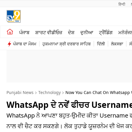
हिन्दी 
ਖੇਤੀਬਾੜੀ
ਕਰਿਅਰ
ਪੰਜਾਬ
ਸ਼ਾਰਟ ਵੀਡੀਓਜ਼
ਦੇਸ਼
ਦੁਨੀਆ
ਟ੍ਰੈਂਡਿੰਗ
ਮਨੋਰੰਜ
ਸ਼ਾਰਟ ਵੀਡੀਓਜ਼
ਮਨੋਰੰਜਨ
ਪੰਜਾਬ ਦਾ ਮੌਸਮ
ਹੁਕਮਨਾਮਾ ਸ੍ਰੀ ਦਰਬਾਰ ਸਾਹਿਬ
ਦਿੱਲੀ
ਲੋਕਸਭਾ
ਸ
ਕਾਰੋਬਾਰ
ਦੇਸ਼
Punjabi News
Technology
Now You Can Chat On Whatsapp W
WhatsApp ਦੇ ਨਵੇਂ ਫੀਚਰ Username ਦੀ ਬੁ
WhatsApp ਨੇ ਆਪਣਾ ਬਹੁਤ-ਉਮੀਦ ਕੀਤਾ Username ਫੀਚਰ ਪ
ਨਾਲ ਵੀ ਚੈਟ ਕਰ ਸਕਣਗੇ। ਲੋਕ ਤੁਹਾਡੇ ਯੂਜ਼ਰਨੇਮ ਦੀ ਖੋਜ ਕਰਕ