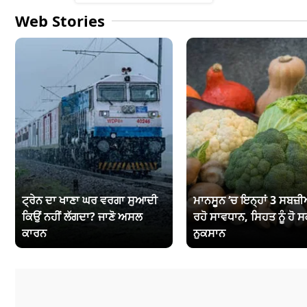
Web Stories
ਟ੍ਰੇਨ ਦਾ ਖਾਣਾ ਘਰ ਵਰਗਾ ਸੁਆਦੀ
ਮਾਨਸੂਨ ‘ਚ ਇਨ੍ਹਾਂ 3 ਸਬਜ਼ੀਆ
ਕਿਉਂ ਨਹੀਂ ਲੱਗਦਾ? ਜਾਣੋ ਅਸਲ
ਰਹੋ ਸਾਵਧਾਨ, ਸਿਹਤ ਨੂੰ ਹੋ ਸ
ਕਾਰਨ
ਨੁਕਸਾਨ