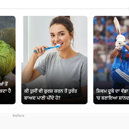
ਂ ਤੋਂ
ਕਦਾ ਹੈ
ਕੀ ਤੁਸੀਂ ਵੀ ਬੁਰਸ਼ ਕਰਨ ਤੋਂ ਤੁਰੰਤ
ਸ਼ਿਵਮ ਦੂਬੇ ਦਾ ਵੱਡ
ਬਾਅਦ ਪਾਣੀ ਪੀਂਦੇ ਹੋ?
‘ਚ ਬਣਾਇਆ ਸ਼ਾਨਦ