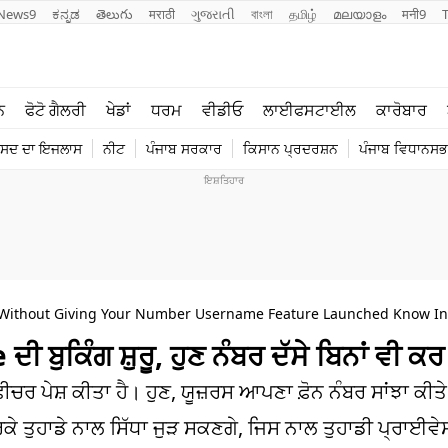
News9
ಕನ್ನಡ
తెలుగు
मराठी
ગુજરાતી
বাংলা
தமிழ்
മലയാളം
मनी9
ਲਾਈਫ ਸਟਾਈਲ
ਖੇਡਾਂ
ਨ
ਫੋਟੋ ਗੈਲਰੀ
ਖੇਡਾਂ
ਧਰਮ
ਵੀਡੀਓ
ਲਾਈਫਸਟਾਈਲ
ਕਾਰੋਬਾਰ
ਪੰਜਾਬ
ਟੈਕਨੋਲਜੀ
ੰਸਦ ਦਾ ਇਜਲਾਸ
ਨੀਟ
ਪੰਜਾਬ ਸਰਕਾਰ
ਕਿਸਾਨ ਪ੍ਰਦਰਸ਼ਨ
ਪੰਜਾਬ ਵਿਧਾਨਸਭਾ
ਧਰਮ
ਟ੍ਰੈਂਡਿੰਗ
ithout Giving Your Number Username Feature Launched Know In
ਕਿੰਗ ਸ਼ੁਰੂ, ਹੁਣ ਨੰਬਰ ਦੱਸੇ ਬਿਨਾਂ ਵੀ ਕਰ 
ੇਸ਼ ਕੀਤਾ ਹੈ। ਹੁਣ, ਯੂਜ਼ਰਸ ਆਪਣਾ ਫ਼ੋਨ ਨੰਬਰ ਸਾਂਝਾ ਕੀਤੇ ਬ
ੇ ਤੁਹਾਡੇ ਨਾਲ ਸਿੱਧਾ ਜੁੜ ਸਕਣਗੇ, ਜਿਸ ਨਾਲ ਤੁਹਾਡੀ ਪ੍ਰਾਈਵੇਸੀ 