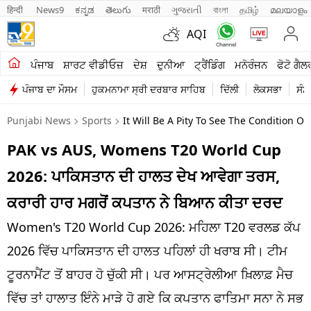
हिन्दी 
News9
ಕನ್ನಡ
తెలుగు
मराठी
ગુજરાતી
বাংলা
தமிழ்
മലയാളം
AQI
ਖੇਤੀਬਾੜੀ
ਪੰਜਾਬ
ਸ਼ਾਰਟ ਵੀਡੀਓਜ਼
ਦੇਸ਼
ਦੁਨੀਆ
ਟ੍ਰੈਂਡਿੰਗ
ਮਨੋਰੰਜਨ
ਫੋਟੋ ਗੈਲ
ਪੰਜਾਬ ਦਾ ਮੌਸਮ
ਹੁਕਮਨਾਮਾ ਸ੍ਰੀ ਦਰਬਾਰ ਸਾਹਿਬ
ਦਿੱਲੀ
ਲੋਕਸਭਾ
ਸੰਸ
ਸ਼ਾਰਟ ਵੀਡੀਓਜ਼
Punjabi News
Sports
It Will Be A Pity To See The Condition 
ਕਾਰੋਬਾਰ
PAK vs AUS, Womens T20 World Cup
ਕਰਿਅਰ
2026: ਪਾਕਿਸਤਾਨ ਦੀ ਹਾਲਤ ਦੇਖ ਆਵੇਗਾ ਤਰਸ,
ਮਨੋਰੰਜਨ
ਕਰਾਰੀ ਹਾਰ ਮਗਰੋਂ ਕਪਤਾਨ ਨੇ ਬਿਆਨ ਕੀਤਾ ਦਰਦ
ਦੇਸ਼
Women's T20 World Cup 2026: ਮਹਿਲਾ T20 ਵਰਲਡ ਕੱਪ
2026 ਵਿੱਚ ਪਾਕਿਸਤਾਨ ਦੀ ਹਾਲਤ ਪਹਿਲਾਂ ਹੀ ਖਰਾਬ ਸੀ। ਟੀਮ
ਲਾਈਫ ਸਟਾਈਲ
ਟੂਰਨਾਮੈਂਟ ਤੋਂ ਬਾਹਰ ਹੋ ਚੁੱਕੀ ਸੀ। ਪਰ ਆਸਟ੍ਰੇਲੀਆ ਖ਼ਿਲਾਫ਼ ਮੈਚ
ਪੰਜਾਬ
ਵਿੱਚ ਤਾਂ ਹਾਲਾਤ ਇੰਨੇ ਮਾੜੇ ਹੋ ਗਏ ਕਿ ਕਪਤਾਨ ਫਾਤਿਮਾ ਸਨਾ ਨੇ ਸਭ