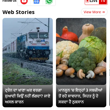
LIVE
TV
Follow Us
Web Stories
View More
ਟ੍ਰੇਨ ਦਾ ਖਾਣਾ ਘਰ ਵਰਗਾ
ਮਾਨਸੂਨ ‘ਚ ਇਨ੍ਹਾਂ 3 ਸਬਜ਼ੀਆਂ
ਸੁਆਦੀ ਕਿਉਂ ਨਹੀਂ ਲੱਗਦਾ? ਜਾਣੋ
ਤੋਂ ਰਹੋ ਸਾਵਧਾਨ, ਸਿਹਤ ਨੂੰ ਹੋ
ਅਸਲ ਕਾਰਨ
ਸਕਦਾ ਹੈ ਨੁਕਸਾਨ