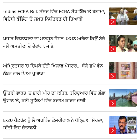
Indias FCRA Bill: ਸੰਸਦ ਵਿੱਚ FCRA ਸੋਧ ਬਿੱਲ 'ਤੇ ਹੰਗਾਮਾ,
ਵਿਦੇਸ਼ੀ ਫੰਡਿੰਗ 'ਤੇ ਸਖ਼ਤ ਨਿਯੰਤਰਣ ਦੀ ਤਿਆਰੀ
ਪੰਜਾਬ ਵਿਧਾਨਸਭਾ ਦਾ ਮਾਨਸੂਨ ਸੈਸ਼ਨ: ਅਮਨ ਅਰੋੜਾ ਕਿਉਂ ਬੋਲੇ
- ਮੈਂ ਅਸਤੀਫਾ ਦੇ ਦੇਵਾਂਗਾ, ਜਾਣੋ
ਅੰਮ੍ਰਿਤਸਰ 'ਚ ਚਿਪਕੇ ਚੰਨੀ ਖਿਲਾਫ ਪੋਸਟਰ... ਥੱਲੇ ਛਪੇ ਫੋਨ
ਨੰਬਰ ਨਾਲ ਪਿਆ ਪੁਆੜਾ
ਉੱਤਰੀ ਭਾਰਤ 'ਚ ਭਾਰੀ ਮੀਂਹ ਦਾ ਕਹਿਰ, ਹਰਿਦੁਆਰ ਵਿੱਚ ਗੰਗਾ
ਉਫਾਨ 'ਤੇ, ਕਈ ਸੂਬਿਆਂ ਵਿੱਚ ਬਚਾਅ ਕਾਰਜ ਜਾਰੀ
E-20 ਪੈਟਰੋਲ ਨੂੰ ਲੈ ਅਰਵਿੰਦ ਕੇਜਰੀਵਾਲ ਨੇ ਖੋਲ੍ਹਿਆ ਮੋਰਚਾ,
ਦਿੱਤੀ ਇਹ ਚੇਤਾਵਨੀ