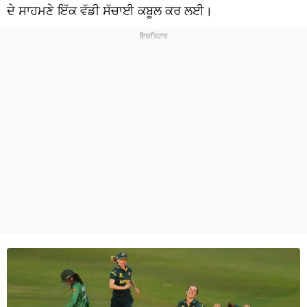
ਧਰਮ
ਦੇ ਸਾਹਮਣੇ ਇੱਕ ਵੱਡੀ ਸੱਚਾਈ ਕਬੂਲ ਕਰ ਲਈ।
ਖੇਡਾਂ
ਟੈਕਨੋਲਜੀ
ਟ੍ਰੈਂਡਿੰਗ
ਮੌਸਮ
ਦੁਨੀਆ
ਚੋਣਾਂ 2026