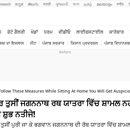
News9
ಕನ್ನಡ
తెలుగు
मराठी
ગુજરાતી
বাংলা
தமிழ்
മലയാളം
मनी9
ਲਾਈਫ ਸਟਾਈਲ
ਖੇਡਾਂ
ਨ
ਫੋਟੋ ਗੈਲਰੀ
ਖੇਡਾਂ
ਧਰਮ
ਵੀਡੀਓ
ਲਾਈਫਸਟਾਈਲ
ਕਾਰੋਬਾਰ
ਪੰਜਾਬ
ਟੈਕਨੋਲਜੀ
ੰਸਦ ਦਾ ਇਜਲਾਸ
ਨੀਟ
ਪੰਜਾਬ ਸਰਕਾਰ
ਕਿਸਾਨ ਪ੍ਰਦਰਸ਼ਨ
ਪੰਜਾਬ ਵਿਧਾਨਸਭਾ
ਧਰਮ
ਟ੍ਰੈਂਡਿੰਗ
Follow These Measures While Sitting At Home You Will Get Auspicio
ੁਸੀਂ ਜਗਨਨਾਥ ਰਥ ਯਾਤਰਾ ਵਿੱਚ ਸ਼ਾਮਲ ਨਹੀਂ
ਸ਼ੁਭ ਨਤੀਜੇ!
ਸੀਂ ਪੁਰੀ ਜਾ ਕੇ ਭਗਵਾਨ ਜਗਨਨਾਥ ਦੀ ਰੱਥ ਯਾਤਰਾ ਵਿੱਚ ਸ਼ਾਮਲ 