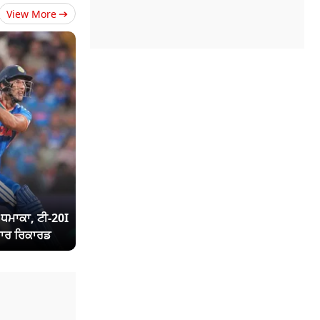
View More
ਾ ਧਮਾਕਾ, ਟੀ-20I
ਾਰ ਰਿਕਾਰਡ