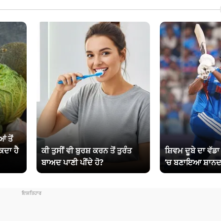
ਂ ਤੋਂ
ਕਦਾ ਹੈ
ਕੀ ਤੁਸੀਂ ਵੀ ਬੁਰਸ਼ ਕਰਨ ਤੋਂ ਤੁਰੰਤ
ਸ਼ਿਵਮ ਦੂਬੇ ਦਾ ਵੱਡ
ਬਾਅਦ ਪਾਣੀ ਪੀਂਦੇ ਹੋ?
‘ਚ ਬਣਾਇਆ ਸ਼ਾਨਦ