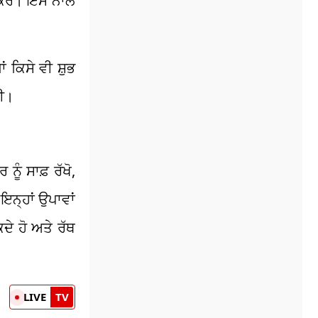
ਨ ਕਰੋ। ਇਸ ਨਾਲ
ਂ ਕਿਸੇ ਵੀ ਸ਼ੁਭ
ਗੀ।
ੰ ਸਾਫ਼ ਰੱਖੋ,
ਇਨ੍ਹਾਂ ਉਪਾਵਾਂ
ੇ ਹੋ ਅਤੇ ਰੱਥ
LIVE
TV