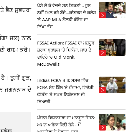
ਪੈਸੇ ਲੈ ਕੇ ਵੇਚਦੇ ਸਨ ਟਿਕਟਾਂ... ਹੁਣ
ਤੇ ਭੈਣ ਸੁਭਦਰਾ
ਨਹੀਂ ਮਿਲ ਰਹੇ ਬੰਦੇ...ਕਾਂਗਰਸ ਦੇ ਕਲੇਸ਼
'ਤੇ AAP MLA ਗੋਲਡੀ ਕੰਬੋਜ ਦਾ
ਤਿੱਖਾ ਤੰਜ
 ਗੰਗਾ ਜਲ) ਨਾਲ
FSSAI Action: FSSAI ਦਾ ਮਸ਼ਹੂਰ
ਨ ਦੀ ਰਸਮ ਕਰੋ।
ਸ਼ਰਾਬ ਬ੍ਰਾਂਡਸ 'ਤੇ ਸ਼ਿਕੰਜਾ, ਜਾਂਚ ਦੇ
ਦਾਇਰੇ 'ਚ Old Monk,
McDowells
ੈ। ਤੁਸੀਂ ਗੁੜ,
Indias FCRA Bill: ਸੰਸਦ ਵਿੱਚ
FCRA ਸੋਧ ਬਿੱਲ 'ਤੇ ਹੰਗਾਮਾ, ਵਿਦੇਸ਼ੀ
ਵਾਨ ਜਗਨਨਾਥ ਦੇ
ਫੰਡਿੰਗ 'ਤੇ ਸਖ਼ਤ ਨਿਯੰਤਰਣ ਦੀ
ਤਿਆਰੀ
ਪੰਜਾਬ ਵਿਧਾਨਸਭਾ ਦਾ ਮਾਨਸੂਨ ਸੈਸ਼ਨ:
ਅਮਨ ਅਰੋੜਾ ਕਿਉਂ ਬੋਲੇ - ਮੈਂ
ਸਬੰਧਤ
ਅਸਤੀਫਾ ਦੇ ਦੇਵਾਂਗਾ, ਜਾਣੋ