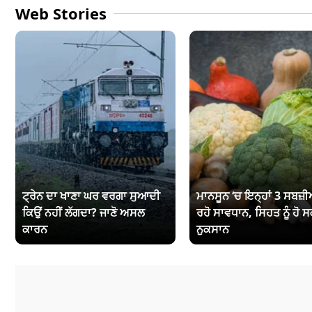
Web Stories
ਟ੍ਰੇਨ ਦਾ ਖਾਣਾ ਘਰ ਵਰਗਾ ਸੁਆਦੀ
ਮਾਨਸੂਨ ‘ਚ ਇਨ੍ਹਾਂ 3 ਸਬਜ਼ੀਆ
ਕਿਉਂ ਨਹੀਂ ਲੱਗਦਾ? ਜਾਣੋ ਅਸਲ
ਰਹੋ ਸਾਵਧਾਨ, ਸਿਹਤ ਨੂੰ ਹੋ ਸ
ਕਾਰਨ
ਨੁਕਸਾਨ