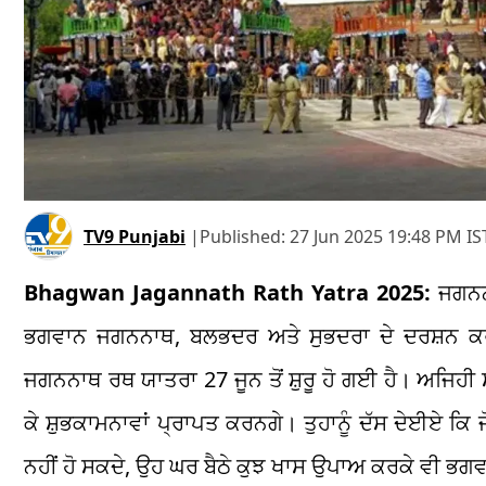
TV9 Punjabi
|
Published:
27 Jun 2025 19:48 PM IS
Bhagwan Jagannath Rath Yatra 2025:
ਜਗਨਨਾ
ਭਗਵਾਨ ਜਗਨਨਾਥ, ਬਲਭਦਰ ਅਤੇ ਸੁਭਦਰਾ ਦੇ ਦਰਸ਼ਨ ਕਰ
ਜਗਨਨਾਥ ਰਥ ਯਾਤਰਾ 27 ਜੂਨ ਤੋਂ ਸ਼ੁਰੂ ਹੋ ਗਈ ਹੈ। ਅਜਿਹੀ 
ਕੇ ਸ਼ੁਭਕਾਮਨਾਵਾਂ ਪ੍ਰਾਪਤ ਕਰਨਗੇ। ਤੁਹਾਨੂੰ ਦੱਸ ਦੇਈਏ ਕਿ 
ਨਹੀਂ ਹੋ ਸਕਦੇ, ਉਹ ਘਰ ਬੈਠੇ ਕੁਝ ਖਾਸ ਉਪਾਅ ਕਰਕੇ ਵੀ 