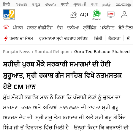
हिन्दी 
News9
ಕನ್ನಡ
తెలుగు
मराठी
ગુજરાતી
বাংলা
தமிழ்
മലയാളം
AQI
ਖੇਤੀਬਾੜੀ
ਪੰਜਾਬ
ਸ਼ਾਰਟ ਵੀਡੀਓਜ਼
ਦੇਸ਼
ਦੁਨੀਆ
ਟ੍ਰੈਂਡਿੰਗ
ਮਨੋਰੰਜਨ
ਫੋਟੋ ਗੈਲ
ਪੰਜਾਬ ਦਾ ਮੌਸਮ
ਹੁਕਮਨਾਮਾ ਸ੍ਰੀ ਦਰਬਾਰ ਸਾਹਿਬ
ਦਿੱਲੀ
ਲੋਕਸਭਾ
ਸੰਸ
ਸ਼ਾਰਟ ਵੀਡੀਓਜ਼
Punjabi News
Spiritual Religion
Guru Teg Bahadur Shaheedi Pu
ਕਾਰੋਬਾਰ
ਸ਼ਹੀਦੀ ਪੁਰਬ ਮੌਕੇ ਸਰਕਾਰੀ ਸਮਾਗਮਾਂ ਦੀ ਹੋਈ
ਕਰਿਅਰ
ਸ਼ੁਰੂਆਤ, ਸ੍ਰੀ ਰਕਾਬ ਗੰਜ ਸਾਹਿਬ ਵਿਖੇ ਨਤਮਸਤਕ
ਮਨੋਰੰਜਨ
ਹੋਏ CM ਮਾਨ
ਦੇਸ਼
ਮੁੱਖ ਮੰਤਰੀ ਭਗਵੰਤ ਮਾਨ ਨੇ ਕਿਹਾ ਕਿ ਪੰਜਾਬੀ ਲੋਕਾਂ ਨੂੰ ਜ਼ੁਲਮ ਦਾ
ਸਾਹਮਣਾ ਕਰਨ ਅਤੇ ਅਨਿਆਂ ਨਾਲ ਲੜਨ ਦੀ ਭਾਵਨਾ ਸ੍ਰੀ ਗੁਰੂ
ਲਾਈਫ ਸਟਾਈਲ
ਅਰਜਨ ਦੇਵ ਜੀ, ਸ੍ਰੀ ਗੁਰੂ ਤੇਗ ਬਹਾਦਰ ਜੀ ਅਤੇ ਸ੍ਰੀ ਗੁਰੂ ਗੋਬਿੰਦ
ਪੰਜਾਬ
ਸਿੰਘ ਜੀ ਤੋਂ ਵਿਰਾਸਤ ਵਿੱਚ ਮਿਲੀ ਹੈ। ਉਨ੍ਹਾਂ ਕਿਹਾ ਕਿ ਕੁਰਬਾਨੀ ਦੀ