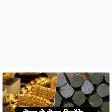
ਧਰਮ
ਖੇਡਾਂ
ਟੈਕਨੋਲਜੀ
ਟ੍ਰੈਂਡਿੰਗ
ਮੌਸਮ
ਦੁਨੀਆ
ਚੋਣਾਂ 2026