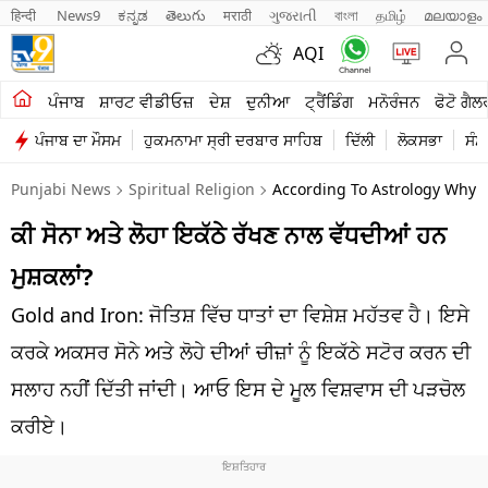
हिन्दी 
News9
ಕನ್ನಡ
తెలుగు
मराठी
ગુજરાતી
বাংলা
தமிழ்
മലയാളം
AQI
ਖੇਤੀਬਾੜੀ
ਪੰਜਾਬ
ਸ਼ਾਰਟ ਵੀਡੀਓਜ਼
ਦੇਸ਼
ਦੁਨੀਆ
ਟ੍ਰੈਂਡਿੰਗ
ਮਨੋਰੰਜਨ
ਫੋਟੋ ਗੈਲ
ਪੰਜਾਬ ਦਾ ਮੌਸਮ
ਹੁਕਮਨਾਮਾ ਸ੍ਰੀ ਦਰਬਾਰ ਸਾਹਿਬ
ਦਿੱਲੀ
ਲੋਕਸਭਾ
ਸੰਸ
ਸ਼ਾਰਟ ਵੀਡੀਓਜ਼
Punjabi News
Spiritual Religion
According To Astrology Why 
ਕਾਰੋਬਾਰ
ਕੀ ਸੋਨਾ ਅਤੇ ਲੋਹਾ ਇਕੱਠੇ ਰੱਖਣ ਨਾਲ ਵੱਧਦੀਆਂ ਹਨ
ਕਰਿਅਰ
ਮੁਸ਼ਕਲਾਂ?
ਮਨੋਰੰਜਨ
Gold and Iron: ਜੋਤਿਸ਼ ਵਿੱਚ ਧਾਤਾਂ ਦਾ ਵਿਸ਼ੇਸ਼ ਮਹੱਤਵ ਹੈ। ਇਸੇ
ਦੇਸ਼
ਕਰਕੇ ਅਕਸਰ ਸੋਨੇ ਅਤੇ ਲੋਹੇ ਦੀਆਂ ਚੀਜ਼ਾਂ ਨੂੰ ਇਕੱਠੇ ਸਟੋਰ ਕਰਨ ਦੀ
ਸਲਾਹ ਨਹੀਂ ਦਿੱਤੀ ਜਾਂਦੀ। ਆਓ ਇਸ ਦੇ ਮੂਲ ਵਿਸ਼ਵਾਸ ਦੀ ਪੜਚੋਲ
ਲਾਈਫ ਸਟਾਈਲ
ਕਰੀਏ।
ਪੰਜਾਬ