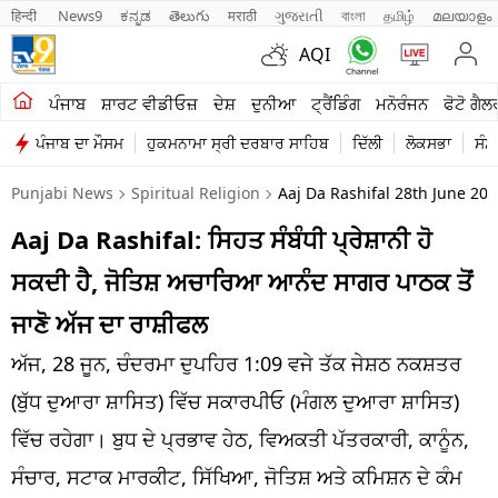
हिन्दी 
News9
ಕನ್ನಡ
తెలుగు
मराठी
ગુજરાતી
বাংলা
தமிழ்
മലയാളം
AQI
ਖੇਤੀਬਾੜੀ
ਪੰਜਾਬ
ਸ਼ਾਰਟ ਵੀਡੀਓਜ਼
ਦੇਸ਼
ਦੁਨੀਆ
ਟ੍ਰੈਂਡਿੰਗ
ਮਨੋਰੰਜਨ
ਫੋਟੋ ਗੈਲ
ਪੰਜਾਬ ਦਾ ਮੌਸਮ
ਹੁਕਮਨਾਮਾ ਸ੍ਰੀ ਦਰਬਾਰ ਸਾਹਿਬ
ਦਿੱਲੀ
ਲੋਕਸਭਾ
ਸੰਸ
ਸ਼ਾਰਟ ਵੀਡੀਓਜ਼
Punjabi News
Spiritual Religion
Aaj Da Rashifal 28th June 20
ਕਾਰੋਬਾਰ
Aaj Da Rashifal: ਸਿਹਤ ਸੰਬੰਧੀ ਪ੍ਰੇਸ਼ਾਨੀ ਹੋ
ਕਰਿਅਰ
ਸਕਦੀ ਹੈ, ਜੋਤਿਸ਼ ਅਚਾਰਿਆ ਆਨੰਦ ਸਾਗਰ ਪਾਠਕ ਤੋਂ
ਮਨੋਰੰਜਨ
ਜਾਣੋ ਅੱਜ ਦਾ ਰਾਸ਼ੀਫਲ
ਦੇਸ਼
ਅੱਜ, 28 ਜੂਨ, ਚੰਦਰਮਾ ਦੁਪਹਿਰ 1:09 ਵਜੇ ਤੱਕ ਜੇਸ਼ਠ ਨਕਸ਼ਤਰ
(ਬੁੱਧ ਦੁਆਰਾ ਸ਼ਾਸਿਤ) ਵਿੱਚ ਸਕਾਰਪੀਓ (ਮੰਗਲ ਦੁਆਰਾ ਸ਼ਾਸਿਤ)
ਲਾਈਫ ਸਟਾਈਲ
ਵਿੱਚ ਰਹੇਗਾ। ਬੁਧ ਦੇ ਪ੍ਰਭਾਵ ਹੇਠ, ਵਿਅਕਤੀ ਪੱਤਰਕਾਰੀ, ਕਾਨੂੰਨ,
ਪੰਜਾਬ
ਸੰਚਾਰ, ਸਟਾਕ ਮਾਰਕੀਟ, ਸਿੱਖਿਆ, ਜੋਤਿਸ਼ ਅਤੇ ਕਮਿਸ਼ਨ ਦੇ ਕੰਮ