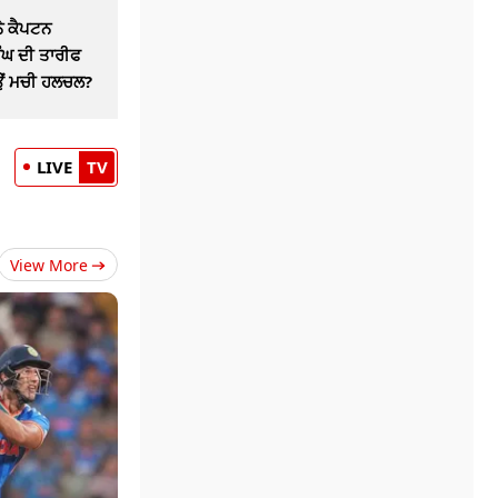
ਨੇ ਕੈਪਟਨ
ੰਘ ਦੀ ਤਾਰੀਫ
ਿਉਂ ਮਚੀ ਹਲਚਲ?
LIVE
TV
View More