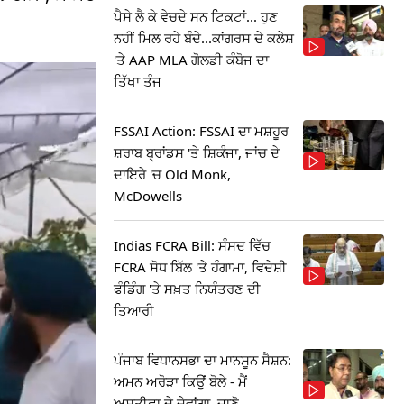
ਪੈਸੇ ਲੈ ਕੇ ਵੇਚਦੇ ਸਨ ਟਿਕਟਾਂ... ਹੁਣ
ਨਹੀਂ ਮਿਲ ਰਹੇ ਬੰਦੇ...ਕਾਂਗਰਸ ਦੇ ਕਲੇਸ਼
'ਤੇ AAP MLA ਗੋਲਡੀ ਕੰਬੋਜ ਦਾ
ਤਿੱਖਾ ਤੰਜ
FSSAI Action: FSSAI ਦਾ ਮਸ਼ਹੂਰ
ਸ਼ਰਾਬ ਬ੍ਰਾਂਡਸ 'ਤੇ ਸ਼ਿਕੰਜਾ, ਜਾਂਚ ਦੇ
ਦਾਇਰੇ 'ਚ Old Monk,
McDowells
Indias FCRA Bill: ਸੰਸਦ ਵਿੱਚ
FCRA ਸੋਧ ਬਿੱਲ 'ਤੇ ਹੰਗਾਮਾ, ਵਿਦੇਸ਼ੀ
ਫੰਡਿੰਗ 'ਤੇ ਸਖ਼ਤ ਨਿਯੰਤਰਣ ਦੀ
ਤਿਆਰੀ
ਪੰਜਾਬ ਵਿਧਾਨਸਭਾ ਦਾ ਮਾਨਸੂਨ ਸੈਸ਼ਨ:
ਅਮਨ ਅਰੋੜਾ ਕਿਉਂ ਬੋਲੇ - ਮੈਂ
ਅਸਤੀਫਾ ਦੇ ਦੇਵਾਂਗਾ, ਜਾਣੋ