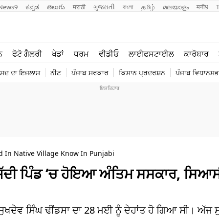
News9
ಕನ್ನಡ
తెలుగు
मराठी
ગુજરાતી
বাংলা
தமிழ்
മലയാളം
मनी9
ਲਾਈਫ ਸਟਾਈਲ
ਖੇਡਾਂ
ਨ
ਫੋਟੋ ਗੈਲਰੀ
ਖੇਡਾਂ
ਧਰਮ
ਵੀਡੀਓ
ਲਾਈਫਸਟਾਈਲ
ਕਾਰੋਬਾਰ
ਪੰਜਾਬ
ਟੈਕਨੋਲਜੀ
ੰਸਦ ਦਾ ਇਜਲਾਸ
ਨੀਟ
ਪੰਜਾਬ ਸਰਕਾਰ
ਕਿਸਾਨ ਪ੍ਰਦਰਸ਼ਨ
ਪੰਜਾਬ ਵਿਧਾਨਸਭਾ
ਧਰਮ
ਟ੍ਰੈਂਡਿੰਗ
 In Native Village Know In Punjabi
: ਜੱਦੀ ਪਿੰਡ ‘ਚ ਹੋਇਆ ਅੰਤਿਮ ਸਸਕਾਰ, ਸਿਆਸੀ
ੁਖਦੇਵ ਸਿੰਘ ਢੀਂਡਸਾ ਦਾ 28 ਮਈ ਨੂੰ ਦੇਹਾਂਤ ਹੋ ਗਿਆ ਸੀ। ਅੱਜ ਸ