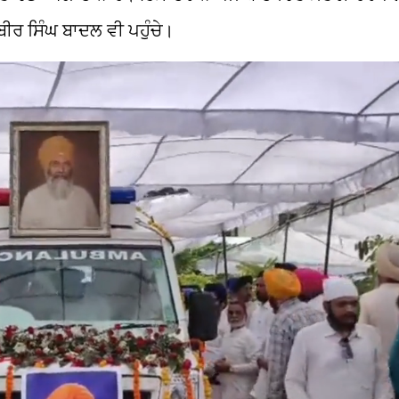
ੀਰ ਸਿੰਘ ਬਾਦਲ ਵੀ ਪਹੁੰਚੇ।