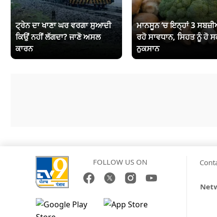
ਟ੍ਰੇਨ ਦਾ ਖਾਣਾ ਘਰ ਵਰਗਾ ਸੁਆਦੀ
ਮਾਨਸੂਨ ‘ਚ ਇਨ੍ਹਾਂ 3 ਸਬਜ਼ੀਆ
ਕਿਉਂ ਨਹੀਂ ਲੱਗਦਾ? ਜਾਣੋ ਅਸਲ
ਰਹੋ ਸਾਵਧਾਨ, ਸਿਹਤ ਨੂੰ ਹੋ ਸ
ਕਾਰਨ
ਨੁਕਸਾਨ
FOLLOW US ON
Cont
Netw