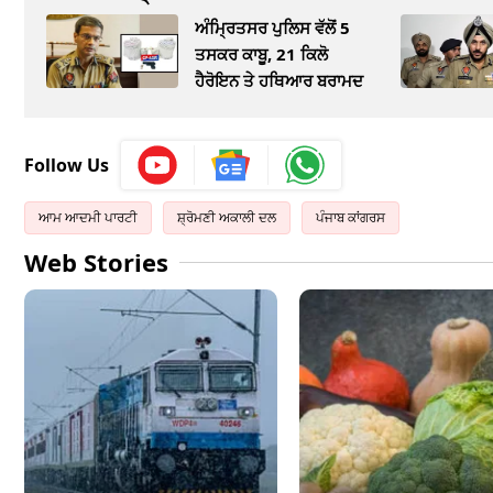
ਅੰਮ੍ਰਿਤਸਰ ਪੁਲਿਸ ਵੱਲੋਂ 5
ਤਸਕਰ ਕਾਬੂ, 21 ਕਿਲੋ
ਹੈਰੋਇਨ ਤੇ ਹਥਿਆਰ ਬਰਾਮਦ
Follow Us
ਆਮ ਆਦਮੀ ਪਾਰਟੀ
ਸ਼੍ਰੋਮਣੀ ਅਕਾਲੀ ਦਲ
ਪੰਜਾਬ ਕਾਂਗਰਸ
Web Stories