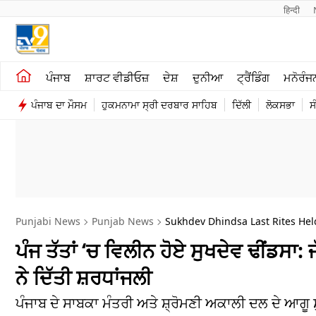
हिन्दी 
ਖੇਤੀਬਾੜੀ
ਕਰਿਅਰ
ਪੰਜਾਬ
ਸ਼ਾਰਟ ਵੀਡੀਓਜ਼
ਦੇਸ਼
ਦੁਨੀਆ
ਟ੍ਰੈਂਡਿੰਗ
ਮਨੋਰੰਜ
ਸ਼ਾਰਟ ਵੀਡੀਓਜ਼
ਮਨੋਰੰਜਨ
ਪੰਜਾਬ ਦਾ ਮੌਸਮ
ਹੁਕਮਨਾਮਾ ਸ੍ਰੀ ਦਰਬਾਰ ਸਾਹਿਬ
ਦਿੱਲੀ
ਲੋਕਸਭਾ
ਸ
ਕਾਰੋਬਾਰ
ਦੇਸ਼
Punjabi News
Punjab News
Sukhdev Dhindsa Last Rites Held
ਪੰਜ ਤੱਤਾਂ ‘ਚ ਵਿਲੀਨ ਹੋਏ ਸੁਖਦੇਵ ਢੀਂਡਸਾ
ਨੇ ਦਿੱਤੀ ਸ਼ਰਧਾਂਜਲੀ
ਪੰਜਾਬ ਦੇ ਸਾਬਕਾ ਮੰਤਰੀ ਅਤੇ ਸ਼੍ਰੋਮਣੀ ਅਕਾਲੀ ਦਲ ਦੇ ਆਗੂ ਸ