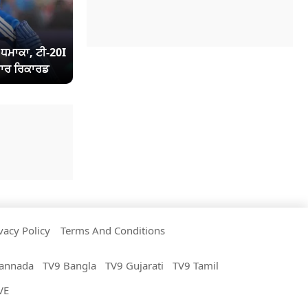
ਾ ਧਮਾਕਾ, ਟੀ-20I
ਾਰ ਰਿਕਾਰਡ
vacy Policy
Terms And Conditions
annada
TV9 Bangla
TV9 Gujarati
TV9 Tamil
VE