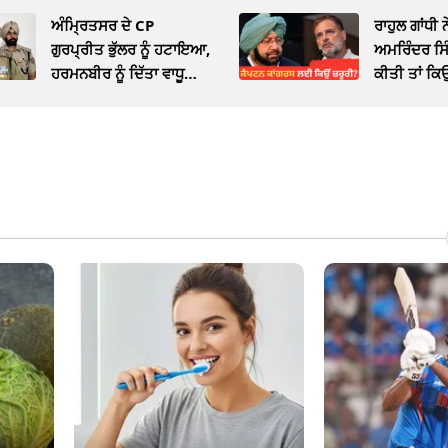
ਅੰਮ੍ਰਿਤਸਰ ਦੇ CP
ਰਾਹੁਲ ਗਾਂਧੀ 
ਗੁਰਪ੍ਰੀਤ ਭੁੱਲਰ ਨੂੰ ਹਟਾਇਆ,
ਅਮਰਿੰਦਰ ਸਿ
ਹਰਮਨਬੀਰ ਨੂੰ ਦਿੱਤਾ ਵਾਧੂ
ਕੀਤੀ ਤਾਂ ਕ
ਚਾਰਜ