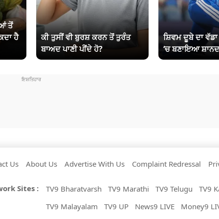
ਂ ਤੋਂ
ਕਦਾ ਹੈ
ਕੀ ਤੁਸੀਂ ਵੀ ਬੁਰਸ਼ ਕਰਨ ਤੋਂ ਤੁਰੰਤ
ਸ਼ਿਵਮ ਦੂਬੇ ਦਾ ਵੱਡ
ਬਾਅਦ ਪਾਣੀ ਪੀਂਦੇ ਹੋ?
‘ਚ ਬਣਾਇਆ ਸ਼ਾਨਦ
act Us
About Us
Advertise With Us
Complaint Redressal
Pri
ork Sites :
TV9 Bharatvarsh
TV9 Marathi
TV9 Telugu
TV9 K
TV9 Malayalam
TV9 UP
News9 LIVE
Money9 LI