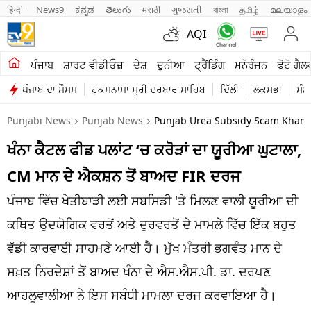
हिन्दी 
News9
ಕನ್ನಡ
తెలుగు
मराठी
ગુજરાતી
বাংলা
தமிழ்
മലയാളം
AQI
ਖੇਤੀਬਾੜੀ
ਪੰਜਾਬ
ਸ਼ਾਰਟ ਵੀਡੀਓਜ਼
ਦੇਸ਼
ਦੁਨੀਆ
ਟ੍ਰੈਂਡਿੰਗ
ਮਨੋਰੰਜਨ
ਫੋਟੋ ਗੈਲ
ਪੰਜਾਬ ਦਾ ਮੌਸਮ
ਹੁਕਮਨਾਮਾ ਸ੍ਰੀ ਦਰਬਾਰ ਸਾਹਿਬ
ਦਿੱਲੀ
ਲੋਕਸਭਾ
ਸੰਸ
ਸ਼ਾਰਟ ਵੀਡੀਓਜ਼
Punjabi News
Punjab News
Punjab Urea Subsidy Scam Khanna
ਕਾਰੋਬਾਰ
ਖੰਨਾ ਕੈਟਲ ਫੀਡ ਪਲਾਂਟ ‘ਚ ਕਰੋੜਾਂ ਦਾ ਯੂਰੀਆ ਘੁਟਾਲਾ,
ਕਰਿਅਰ
CM ਮਾਨ ਦੇ ਐਕਸ਼ਨ ਤੋਂ ਬਾਅਦ FIR ਦਰਜ
ਮਨੋਰੰਜਨ
ਪੰਜਾਬ ਵਿੱਚ ਖੇਤੀਬਾੜੀ ਲਈ ਸਬਸਿਡੀ 'ਤੇ ਮਿਲਣ ਵਾਲੀ ਯੂਰੀਆ ਦੀ
ਦੇਸ਼
ਕਥਿਤ ਉਦਯੋਗਿਕ ਵਰਤੋਂ ਅਤੇ ਦੁਰਵਰਤੋਂ ਦੇ ਮਾਮਲੇ ਵਿੱਚ ਇੱਕ ਬਹੁਤ
ਵੱਡੀ ਕਾਰਵਾਈ ਸਾਹਮਣੇ ਆਈ ਹੈ। ਮੁੱਖ ਮੰਤਰੀ ਭਗਵੰਤ ਮਾਨ ਦੇ
ਲਾਈਫ ਸਟਾਈਲ
ਸਖ਼ਤ ਨਿਰਦੇਸ਼ਾਂ ਤੋਂ ਬਾਅਦ ਖੰਨਾ ਦੇ ਐਸ.ਐਸ.ਪੀ. ਡਾ. ਦਰਪਣ
ਪੰਜਾਬ
ਆਹਲੂਵਾਲੀਆ ਨੇ ਇਸ ਸਬੰਧੀ ਮਾਮਲਾ ਦਰਜ ਕਰਵਾਇਆ ਹੈ।