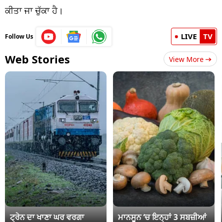
ਕੀਤਾ ਜਾ ਚੁੱਕਾ ਹੈ।
LIVE
TV
Follow Us
Web Stories
View More
ਟ੍ਰੇਨ ਦਾ ਖਾਣਾ ਘਰ ਵਰਗਾ
ਮਾਨਸੂਨ ‘ਚ ਇਨ੍ਹਾਂ 3 ਸਬਜ਼ੀਆਂ