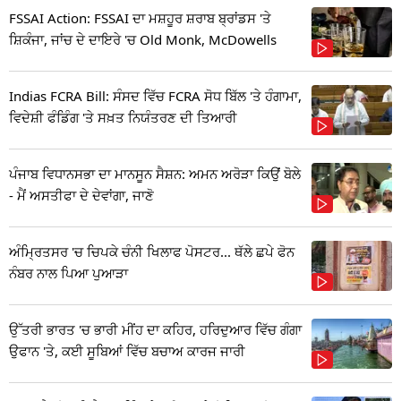
FSSAI Action: FSSAI ਦਾ ਮਸ਼ਹੂਰ ਸ਼ਰਾਬ ਬ੍ਰਾਂਡਸ 'ਤੇ
ਸ਼ਿਕੰਜਾ, ਜਾਂਚ ਦੇ ਦਾਇਰੇ 'ਚ Old Monk, McDowells
Indias FCRA Bill: ਸੰਸਦ ਵਿੱਚ FCRA ਸੋਧ ਬਿੱਲ 'ਤੇ ਹੰਗਾਮਾ,
ਵਿਦੇਸ਼ੀ ਫੰਡਿੰਗ 'ਤੇ ਸਖ਼ਤ ਨਿਯੰਤਰਣ ਦੀ ਤਿਆਰੀ
ਪੰਜਾਬ ਵਿਧਾਨਸਭਾ ਦਾ ਮਾਨਸੂਨ ਸੈਸ਼ਨ: ਅਮਨ ਅਰੋੜਾ ਕਿਉਂ ਬੋਲੇ
- ਮੈਂ ਅਸਤੀਫਾ ਦੇ ਦੇਵਾਂਗਾ, ਜਾਣੋ
ਅੰਮ੍ਰਿਤਸਰ 'ਚ ਚਿਪਕੇ ਚੰਨੀ ਖਿਲਾਫ ਪੋਸਟਰ... ਥੱਲੇ ਛਪੇ ਫੋਨ
ਨੰਬਰ ਨਾਲ ਪਿਆ ਪੁਆੜਾ
ਉੱਤਰੀ ਭਾਰਤ 'ਚ ਭਾਰੀ ਮੀਂਹ ਦਾ ਕਹਿਰ, ਹਰਿਦੁਆਰ ਵਿੱਚ ਗੰਗਾ
ਉਫਾਨ 'ਤੇ, ਕਈ ਸੂਬਿਆਂ ਵਿੱਚ ਬਚਾਅ ਕਾਰਜ ਜਾਰੀ