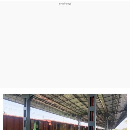
ਧਰਮ
ਖੇਡਾਂ
ਟੈਕਨੋਲਜੀ
ਟ੍ਰੈਂਡਿੰਗ
ਮੌਸਮ
ਦੁਨੀਆ
ਚੋਣਾਂ 2026