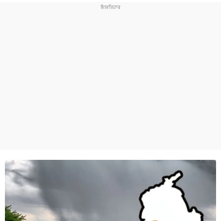
ਧਰਮ
ਖੇਡਾਂ
ਟੈਕਨੋਲਜੀ
ਟ੍ਰੈਂਡਿੰਗ
ਮੌਸਮ
ਦੁਨੀਆ
ਚੋਣਾਂ 2026