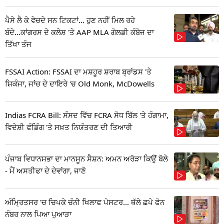
ਪੈਸੇ ਲੈ ਕੇ ਵੇਚਦੇ ਸਨ ਟਿਕਟਾਂ... ਹੁਣ ਨਹੀਂ ਮਿਲ ਰਹੇ
ਬੰਦੇ...ਕਾਂਗਰਸ ਦੇ ਕਲੇਸ਼ 'ਤੇ AAP MLA ਗੋਲਡੀ ਕੰਬੋਜ ਦਾ
ਤਿੱਖਾ ਤੰਜ
FSSAI Action: FSSAI ਦਾ ਮਸ਼ਹੂਰ ਸ਼ਰਾਬ ਬ੍ਰਾਂਡਸ 'ਤੇ
ਸ਼ਿਕੰਜਾ, ਜਾਂਚ ਦੇ ਦਾਇਰੇ 'ਚ Old Monk, McDowells
Indias FCRA Bill: ਸੰਸਦ ਵਿੱਚ FCRA ਸੋਧ ਬਿੱਲ 'ਤੇ ਹੰਗਾਮਾ,
ਵਿਦੇਸ਼ੀ ਫੰਡਿੰਗ 'ਤੇ ਸਖ਼ਤ ਨਿਯੰਤਰਣ ਦੀ ਤਿਆਰੀ
ਪੰਜਾਬ ਵਿਧਾਨਸਭਾ ਦਾ ਮਾਨਸੂਨ ਸੈਸ਼ਨ: ਅਮਨ ਅਰੋੜਾ ਕਿਉਂ ਬੋਲੇ
- ਮੈਂ ਅਸਤੀਫਾ ਦੇ ਦੇਵਾਂਗਾ, ਜਾਣੋ
ਅੰਮ੍ਰਿਤਸਰ 'ਚ ਚਿਪਕੇ ਚੰਨੀ ਖਿਲਾਫ ਪੋਸਟਰ... ਥੱਲੇ ਛਪੇ ਫੋਨ
ਨੰਬਰ ਨਾਲ ਪਿਆ ਪੁਆੜਾ