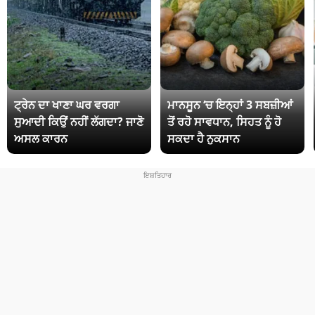
ਟ੍ਰੇਨ ਦਾ ਖਾਣਾ ਘਰ ਵਰਗਾ
ਮਾਨਸੂਨ ‘ਚ ਇਨ੍ਹਾਂ 3 ਸਬਜ਼ੀਆਂ
ਸੁਆਦੀ ਕਿਉਂ ਨਹੀਂ ਲੱਗਦਾ? ਜਾਣੋ
ਤੋਂ ਰਹੋ ਸਾਵਧਾਨ, ਸਿਹਤ ਨੂੰ ਹੋ
ਅਸਲ ਕਾਰਨ
ਸਕਦਾ ਹੈ ਨੁਕਸਾਨ