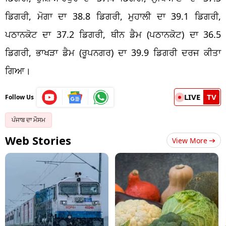
ਡਿਗਰੀ, ਮੋਗਾ ਦਾ 38.8 ਡਿਗਰੀ, ਮੁਹਾਲੀ ਦਾ 39.1 ਡਿਗਰੀ,
ਪਠਾਨਕੋਟ ਦਾ 37.2 ਡਿਗਰੀ, ਥੀਨ ਡੈਮ (ਪਠਾਨਕੋਟ) ਦਾ 36.5
ਡਿਗਰੀ, ਭਾਖੜਾ ਡੈਮ (ਰੂਪਨਗਰ) ਦਾ 39.9 ਡਿਗਰੀ ਦਰਜ ਕੀਤਾ
ਗਿਆ।
LIVE
TV
Follow Us
ਪੰਜਾਬ ਦਾ ਮੌਸਮ
Web Stories
View More