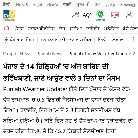
हिन्दी 
News9
ಕನ್ನಡ
తెలుగు
मराठी
ગુજરાતી
বাংলা
தமிழ்
മലയാളം
AQI
ਖੇਤੀਬਾੜੀ
ਪੰਜਾਬ
ਸ਼ਾਰਟ ਵੀਡੀਓਜ਼
ਦੇਸ਼
ਦੁਨੀਆ
ਟ੍ਰੈਂਡਿੰਗ
ਮਨੋਰੰਜਨ
ਫੋਟੋ ਗੈਲ
ਪੰਜਾਬ ਦਾ ਮੌਸਮ
ਹੁਕਮਨਾਮਾ ਸ੍ਰੀ ਦਰਬਾਰ ਸਾਹਿਬ
ਦਿੱਲੀ
ਲੋਕਸਭਾ
ਸੰਸ
ਸ਼ਾਰਟ ਵੀਡੀਓਜ਼
Punjabi News
Punjab News
Punjab Today Weather Update 29 
ਕਾਰੋਬਾਰ
ਪੰਜਾਬ ਦੇ 14 ਜ਼ਿਲ੍ਹਿਆਂ ‘ਚ ਅੱਜ ਬਾਰਿਸ਼ ਦੀ
ਕਰਿਅਰ
ਭਵਿੱਖਬਾਣੀ, ਜਾਣੋ ਆਉਣ ਵਾਲੇ 3 ਦਿਨਾਂ ਦਾ ਮੌਸਮ
ਮਨੋਰੰਜਨ
Punjab Weather Update: ਬੀਤੇ ਦਿਨ ਪੰਜਾਬ ਦੇ ਔਸਤ ਵੱਧੋ-
ਦੇਸ਼
ਵੱਧ ਤਾਪਮਾਨ 'ਚ 0.5 ਡਿਗਰੀ ਸੈਲਸੀਅਸ ਦਾ ਵਾਧਾ ਦਰਜ ਕੀਤਾ
ਗਿਆ। ਹਾਲਾਂਕਿ, ਇਹ ਆਮ ਤੋਂ 2.8 ਡਿਗਰੀ ਸੈਲਸੀਅਸ ਵੱਧ
ਲਾਈਫ ਸਟਾਈਲ
ਬਣਿਆ ਹੋਇਆ ਹੈ। ਬੀਤੇ ਦਿਨ ਸਭ ਤੋਂ ਵੱਧ ਤਾਪਮਾਨ ਫਰੀਦਕੋਟ ਦਾ
ਪੰਜਾਬ
ਦਰਜ ਕੀਤਾ ਗਿਆ, ਜੋ ਕਿ 45.7 ਡਿਗਰੀ ਸੈਲਸੀਅਸ ਰਿਹਾ।