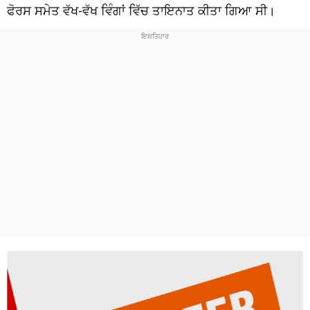
ਧਰਮ
ਫੋਰਸ ਸਮੇਤ ਵੱਖ-ਵੱਖ ਵਿੰਗਾਂ ਵਿੱਚ ਤਾਇਨਾਤ ਕੀਤਾ ਗਿਆ ਸੀ।
ਖੇਡਾਂ
ਟੈਕਨੋਲਜੀ
ਟ੍ਰੈਂਡਿੰਗ
ਮੌਸਮ
ਦੁਨੀਆ
ਚੋਣਾਂ 2026