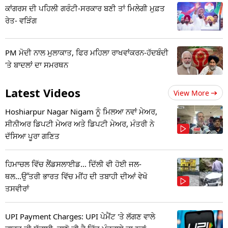
ਕਾਂਗਰਸ ਦੀ ਪਹਿਲੀ ਗਰੰਟੀ-ਸਰਕਾਰ ਬਣੀ ਤਾਂ ਮਿਲੇਗੀ ਮੁਫ਼ਤ
ਰੇਤ- ਵੜਿੰਗ
PM ਮੋਦੀ ਨਾਲ ਮੁਲਾਕਾਤ, ਫਿਰ ਮਹਿਲਾ ਰਾਖਵਾਂਕਰਨ-ਹੱਦਬੰਦੀ
'ਤੇ ਬਾਦਲਾਂ ਦਾ ਸਮਰਥਨ
Latest Videos
View More
Hoshiarpur Nagar Nigam ਨੂੰ ਮਿਲਆ ਨਵਾਂ ਮੇਅਰ,
ਸੀਨੀਅਰ ਡਿਪਟੀ ਮੇਅਰ ਅਤੇ ਡਿਪਟੀ ਮੇਅਰ, ਮੰਤਰੀ ਨੇ
ਦੱਸਿਆ ਪੂਰਾ ਗਣਿਤ
ਹਿਮਾਚਲ ਵਿੱਚ ਲੈਂਡਸਲਾਈਡ... ਦਿੱਲੀ ਵੀ ਹੋਈ ਜਲ-
ਥਲ...ਉੱਤਰੀ ਭਾਰਤ ਵਿੱਚ ਮੀਂਹ ਦੀ ਤਬਾਹੀ ਦੀਆਂ ਵੇਖੋ
ਤਸਵੀਰਾਂ
UPI Payment Charges: UPI ਪੇਮੈਂਟ 'ਤੇ ਲੱਗਣ ਵਾਲੇ