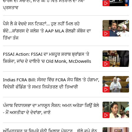
ਚਾਰਜ ਦੀ ਸੱਚਾਈ, ਜਾਣੋ ਕੀ ਹੈ ਵਿੱਤ ਮੰਤਰਾਲੇ ਦਾ ਨਵਾਂ
ਪ੍ਰਸਤਾਵ
ਪੈਸੇ ਲੈ ਕੇ ਵੇਚਦੇ ਸਨ ਟਿਕਟਾਂ... ਹੁਣ ਨਹੀਂ ਮਿਲ ਰਹੇ
ਬੰਦੇ...ਕਾਂਗਰਸ ਦੇ ਕਲੇਸ਼ 'ਤੇ AAP MLA ਗੋਲਡੀ ਕੰਬੋਜ ਦਾ
ਤਿੱਖਾ ਤੰਜ
FSSAI Action: FSSAI ਦਾ ਮਸ਼ਹੂਰ ਸ਼ਰਾਬ ਬ੍ਰਾਂਡਸ 'ਤੇ
ਸ਼ਿਕੰਜਾ, ਜਾਂਚ ਦੇ ਦਾਇਰੇ 'ਚ Old Monk, McDowells
Indias FCRA Bill: ਸੰਸਦ ਵਿੱਚ FCRA ਸੋਧ ਬਿੱਲ 'ਤੇ ਹੰਗਾਮਾ,
ਵਿਦੇਸ਼ੀ ਫੰਡਿੰਗ 'ਤੇ ਸਖ਼ਤ ਨਿਯੰਤਰਣ ਦੀ ਤਿਆਰੀ
ਪੰਜਾਬ ਵਿਧਾਨਸਭਾ ਦਾ ਮਾਨਸੂਨ ਸੈਸ਼ਨ: ਅਮਨ ਅਰੋੜਾ ਕਿਉਂ ਬੋਲੇ
- ਮੈਂ ਅਸਤੀਫਾ ਦੇ ਦੇਵਾਂਗਾ, ਜਾਣੋ
ਅੰਮ੍ਰਿਤਸਰ 'ਚ ਚਿਪਕੇ ਚੰਨੀ ਖਿਲਾਫ ਪੋਸਟਰ... ਥੱਲੇ ਛਪੇ ਫੋਨ