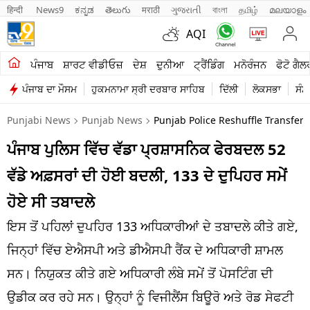
हिन्दी 
News9
ಕನ್ನಡ
తెలుగు
मराठी
ગુજરાતી
বাংলা
தமிழ்
മലയാളം
AQI
ਖੇਤੀਬਾੜੀ
ਪੰਜਾਬ
ਸ਼ਾਰਟ ਵੀਡੀਓਜ਼
ਦੇਸ਼
ਦੁਨੀਆ
ਟ੍ਰੈਂਡਿੰਗ
ਮਨੋਰੰਜਨ
ਫੋਟੋ ਗੈਲ
ਪੰਜਾਬ ਦਾ ਮੌਸਮ
ਹੁਕਮਨਾਮਾ ਸ੍ਰੀ ਦਰਬਾਰ ਸਾਹਿਬ
ਦਿੱਲੀ
ਲੋਕਸਭਾ
ਸੰਸ
ਸ਼ਾਰਟ ਵੀਡੀਓਜ਼
Punjabi News
Punjab News
Punjab Police Reshuffle Transfer 5
ਕਾਰੋਬਾਰ
ਪੰਜਾਬ ਪੁਲਿਸ ਵਿੱਚ ਵੱਡਾ ਪ੍ਰਸ਼ਾਸਨਿਕ ਫੇਰਬਦਲ 52
ਕਰਿਅਰ
ਵੱਡੇ ਅਫ਼ਸਰਾਂ ਦੀ ਹੋਈ ਬਦਲੀ, 133 ਦੇ ਦੁਪਿਹਰ ਸਮੇਂ
ਮਨੋਰੰਜਨ
ਹੋਏ ਸੀ ਤਬਾਦਲੇ
ਦੇਸ਼
ਇਸ ਤੋਂ ਪਹਿਲਾਂ ਦੁਪਹਿਰ 133 ਅਧਿਕਾਰੀਆਂ ਦੇ ਤਬਾਦਲੇ ਕੀਤੇ ਗਏ,
ਜਿਨ੍ਹਾਂ ਵਿੱਚ ਏਐਸਪੀ ਅਤੇ ਡੀਐਸਪੀ ਰੈਂਕ ਦੇ ਅਧਿਕਾਰੀ ਸ਼ਾਮਲ
ਲਾਈਫ ਸਟਾਈਲ
ਸਨ। ਨਿਯੁਕਤ ਕੀਤੇ ਗਏ ਅਧਿਕਾਰੀ ਲੰਬੇ ਸਮੇਂ ਤੋਂ ਪੋਸਟਿੰਗ ਦੀ
ਪੰਜਾਬ
ਉਡੀਕ ਕਰ ਰਹੇ ਸਨ। ਉਨ੍ਹਾਂ ਨੂੰ ਵਿਜੀਲੈਂਸ ਬਿਊਰੋ ਅਤੇ ਰੋਡ ਸੇਫਟੀ