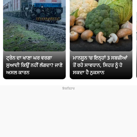
ਟ੍ਰੇਨ ਦਾ ਖਾਣਾ ਘਰ ਵਰਗਾ
ਮਾਨਸੂਨ ‘ਚ ਇਨ੍ਹਾਂ 3 ਸਬਜ਼ੀਆਂ
ਸੁਆਦੀ ਕਿਉਂ ਨਹੀਂ ਲੱਗਦਾ? ਜਾਣੋ
ਤੋਂ ਰਹੋ ਸਾਵਧਾਨ, ਸਿਹਤ ਨੂੰ ਹੋ
ਅਸਲ ਕਾਰਨ
ਸਕਦਾ ਹੈ ਨੁਕਸਾਨ