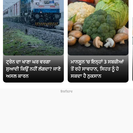
ਟ੍ਰੇਨ ਦਾ ਖਾਣਾ ਘਰ ਵਰਗਾ
ਮਾਨਸੂਨ ‘ਚ ਇਨ੍ਹਾਂ 3 ਸਬਜ਼ੀਆਂ
ਸੁਆਦੀ ਕਿਉਂ ਨਹੀਂ ਲੱਗਦਾ? ਜਾਣੋ
ਤੋਂ ਰਹੋ ਸਾਵਧਾਨ, ਸਿਹਤ ਨੂੰ ਹੋ
ਅਸਲ ਕਾਰਨ
ਸਕਦਾ ਹੈ ਨੁਕਸਾਨ