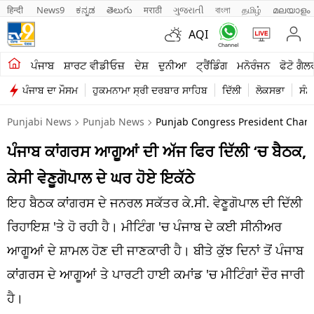
हिन्दी 
News9
ಕನ್ನಡ
తెలుగు
मराठी
ગુજરાતી
বাংলা
தமிழ்
മലയാളം
AQI
ਖੇਤੀਬਾੜੀ
ਪੰਜਾਬ
ਸ਼ਾਰਟ ਵੀਡੀਓਜ਼
ਦੇਸ਼
ਦੁਨੀਆ
ਟ੍ਰੈਂਡਿੰਗ
ਮਨੋਰੰਜਨ
ਫੋਟੋ ਗੈਲ
ਪੰਜਾਬ ਦਾ ਮੌਸਮ
ਹੁਕਮਨਾਮਾ ਸ੍ਰੀ ਦਰਬਾਰ ਸਾਹਿਬ
ਦਿੱਲੀ
ਲੋਕਸਭਾ
ਸੰਸ
ਸ਼ਾਰਟ ਵੀਡੀਓਜ਼
Punjabi News
Punjab News
Punjab Congress President Chan
ਕਾਰੋਬਾਰ
ਪੰਜਾਬ ਕਾਂਗਰਸ ਆਗੂਆਂ ਦੀ ਅੱਜ ਫਿਰ ਦਿੱਲੀ ‘ਚ ਬੈਠਕ,
ਕਰਿਅਰ
ਕੇਸੀ ਵੇਣੂਗੋਪਾਲ ਦੇ ਘਰ ਹੋਏ ਇਕੱਠੇ
ਮਨੋਰੰਜਨ
ਇਹ ਬੈਠਕ ਕਾਂਗਰਸ ਦੇ ਜਨਰਲ ਸਕੱਤਰ ਕੇ.ਸੀ. ਵੇਣੂਗੋਪਾਲ ਦੀ ਦਿੱਲੀ
ਦੇਸ਼
ਰਿਹਾਇਸ਼ 'ਤੇ ਹੋ ਰਹੀ ਹੈ। ਮੀਟਿੰਗ 'ਚ ਪੰਜਾਬ ਦੇ ਕਈ ਸੀਨੀਅਰ
ਆਗੂਆਂ ਦੇ ਸ਼ਾਮਲ ਹੋਣ ਦੀ ਜਾਣਕਾਰੀ ਹੈ। ਬੀਤੇ ਕੁੱਝ ਦਿਨਾਂ ਤੋਂ ਪੰਜਾਬ
ਲਾਈਫ ਸਟਾਈਲ
ਕਾਂਗਰਸ ਦੇ ਆਗੂਆਂ ਤੇ ਪਾਰਟੀ ਹਾਈ ਕਮਾਂਡ 'ਚ ਮੀਟਿੰਗਾਂ ਦੌਰ ਜਾਰੀ
ਪੰਜਾਬ
ਹੈ।