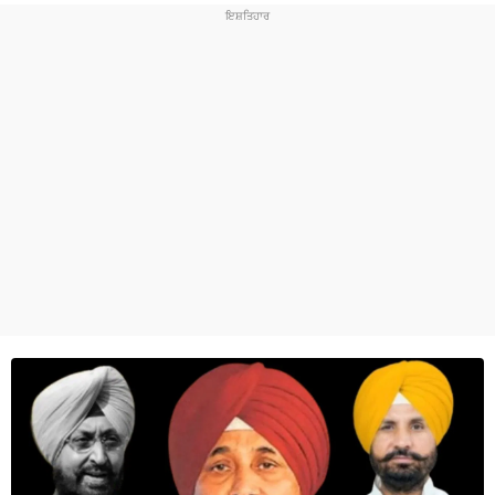
ਧਰਮ
ਖੇਡਾਂ
ਟੈਕਨੋਲਜੀ
ਟ੍ਰੈਂਡਿੰਗ
ਮੌਸਮ
ਦੁਨੀਆ
ਚੋਣਾਂ 2026