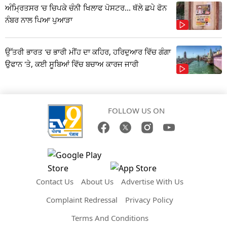
ਅੰਮ੍ਰਿਤਸਰ 'ਚ ਚਿਪਕੇ ਚੰਨੀ ਖਿਲਾਫ ਪੋਸਟਰ... ਥੱਲੇ ਛਪੇ ਫੋਨ
ਨੰਬਰ ਨਾਲ ਪਿਆ ਪੁਆੜਾ
ਉੱਤਰੀ ਭਾਰਤ 'ਚ ਭਾਰੀ ਮੀਂਹ ਦਾ ਕਹਿਰ, ਹਰਿਦੁਆਰ ਵਿੱਚ ਗੰਗਾ
ਉਫਾਨ 'ਤੇ, ਕਈ ਸੂਬਿਆਂ ਵਿੱਚ ਬਚਾਅ ਕਾਰਜ ਜਾਰੀ
FOLLOW US ON
Contact Us
About Us
Advertise With Us
Complaint Redressal
Privacy Policy
Terms And Conditions