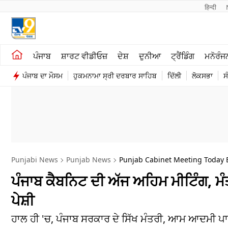
हिन्दी 
ਖੇਤੀਬਾੜੀ
ਕਰਿਅਰ
ਪੰਜਾਬ
ਸ਼ਾਰਟ ਵੀਡੀਓਜ਼
ਦੇਸ਼
ਦੁਨੀਆ
ਟ੍ਰੈਂਡਿੰਗ
ਮਨੋਰੰਜ
ਸ਼ਾਰਟ ਵੀਡੀਓਜ਼
ਮਨੋਰੰਜਨ
ਪੰਜਾਬ ਦਾ ਮੌਸਮ
ਹੁਕਮਨਾਮਾ ਸ੍ਰੀ ਦਰਬਾਰ ਸਾਹਿਬ
ਦਿੱਲੀ
ਲੋਕਸਭਾ
ਸ
ਕਾਰੋਬਾਰ
ਦੇਸ਼
Punjabi News
Punjab News
Punjab Cabinet Meeting Today 
ਪੰਜਾਬ ਕੈਬਨਿਟ ਦੀ ਅੱਜ ਅਹਿਮ ਮੀਟਿੰਗ, ਮੰ
ਪੇਸ਼ੀ
ਹਾਲ ਹੀ 'ਚ, ਪੰਜਾਬ ਸਰਕਾਰ ਦੇ ਸਿੱਖ ਮੰਤਰੀ, ਆਮ ਆਦਮੀ ਪਾ