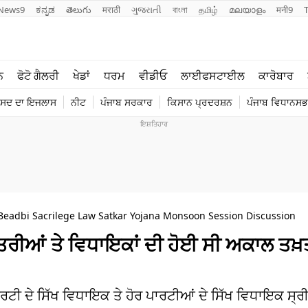
News9
ಕನ್ನಡ
తెలుగు
मराठी
ગુજરાતી
বাংলা
தமிழ்
മലയാളം
मनी9
ਲਾਈਫ ਸਟਾਈਲ
ਖੇਡਾਂ
ਨ
ਫੋਟੋ ਗੈਲਰੀ
ਖੇਡਾਂ
ਧਰਮ
ਵੀਡੀਓ
ਲਾਈਫਸਟਾਈਲ
ਕਾਰੋਬਾਰ
ਪੰਜਾਬ
ਟੈਕਨੋਲਜੀ
ੰਸਦ ਦਾ ਇਜਲਾਸ
ਨੀਟ
ਪੰਜਾਬ ਸਰਕਾਰ
ਕਿਸਾਨ ਪ੍ਰਦਰਸ਼ਨ
ਪੰਜਾਬ ਵਿਧਾਨਸਭਾ
ਧਰਮ
ਟ੍ਰੈਂਡਿੰਗ
Beadbi Sacrilege Law Satkar Yojana Monsoon Session Discussion
ਤਰੀਆਂ ਤੇ ਵਿਧਾਇਕਾਂ ਦੀ ਹੋਈ ਸੀ ਅਕਾਲ ਤਖ਼
ਰਟੀ ਦੇ ਸਿੱਖ ਵਿਧਾਇਕ ਤੇ ਹੋਰ ਪਾਰਟੀਆਂ ਦੇ ਸਿੱਖ ਵਿਧਾਇਕ ਸ੍