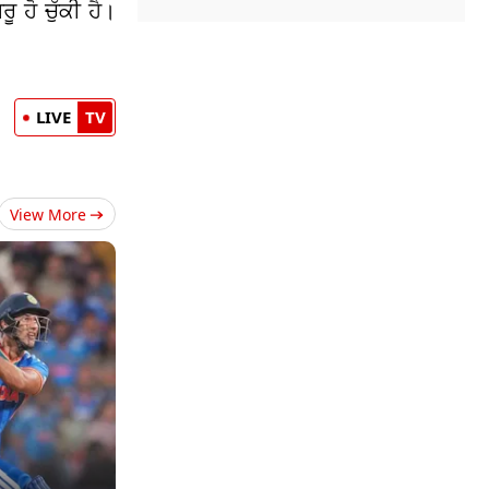
 ਹੋ ਚੁੱਕੀ ਹੈ।
LIVE
TV
View More