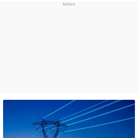
ਧਰਮ
ਖੇਡਾਂ
ਟੈਕਨੋਲਜੀ
ਟ੍ਰੈਂਡਿੰਗ
ਮੌਸਮ
ਦੁਨੀਆ
ਚੋਣਾਂ 2026