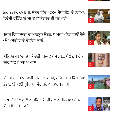
Indias FCRA Bill: ਸੰਸਦ ਵਿੱਚ FCRA ਸੋਧ ਬਿੱਲ 'ਤੇ ਹੰਗਾਮਾ,
ਵਿਦੇਸ਼ੀ ਫੰਡਿੰਗ 'ਤੇ ਸਖ਼ਤ ਨਿਯੰਤਰਣ ਦੀ ਤਿਆਰੀ
ਪੰਜਾਬ ਵਿਧਾਨਸਭਾ ਦਾ ਮਾਨਸੂਨ ਸੈਸ਼ਨ: ਅਮਨ ਅਰੋੜਾ ਕਿਉਂ ਬੋਲੇ
- ਮੈਂ ਅਸਤੀਫਾ ਦੇ ਦੇਵਾਂਗਾ, ਜਾਣੋ
ਅੰਮ੍ਰਿਤਸਰ 'ਚ ਚਿਪਕੇ ਚੰਨੀ ਖਿਲਾਫ ਪੋਸਟਰ... ਥੱਲੇ ਛਪੇ ਫੋਨ
ਨੰਬਰ ਨਾਲ ਪਿਆ ਪੁਆੜਾ
ਉੱਤਰੀ ਭਾਰਤ 'ਚ ਭਾਰੀ ਮੀਂਹ ਦਾ ਕਹਿਰ, ਹਰਿਦੁਆਰ ਵਿੱਚ ਗੰਗਾ
ਉਫਾਨ 'ਤੇ, ਕਈ ਸੂਬਿਆਂ ਵਿੱਚ ਬਚਾਅ ਕਾਰਜ ਜਾਰੀ
E-20 ਪੈਟਰੋਲ ਨੂੰ ਲੈ ਅਰਵਿੰਦ ਕੇਜਰੀਵਾਲ ਨੇ ਖੋਲ੍ਹਿਆ ਮੋਰਚਾ,
ਦਿੱਤੀ ਇਹ ਚੇਤਾਵਨੀ