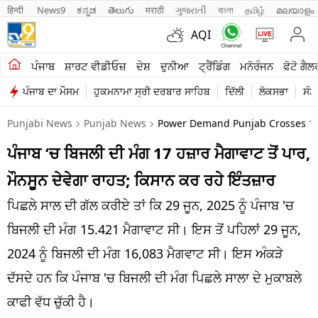
हिन्दी 
News9
ಕನ್ನಡ
తెలుగు
मराठी
ગુજરાતી
বাংলা
தமிழ்
മലയാളം
AQI
ਖੇਤੀਬਾੜੀ
ਪੰਜਾਬ
ਸ਼ਾਰਟ ਵੀਡੀਓਜ਼
ਦੇਸ਼
ਦੁਨੀਆ
ਟ੍ਰੈਂਡਿੰਗ
ਮਨੋਰੰਜਨ
ਫੋਟੋ ਗੈਲ
ਪੰਜਾਬ ਦਾ ਮੌਸਮ
ਹੁਕਮਨਾਮਾ ਸ੍ਰੀ ਦਰਬਾਰ ਸਾਹਿਬ
ਦਿੱਲੀ
ਲੋਕਸਭਾ
ਸੰਸ
ਸ਼ਾਰਟ ਵੀਡੀਓਜ਼
Punjabi News
Punjab News
Power Demand Punjab Crosses 17
ਕਾਰੋਬਾਰ
ਪੰਜਾਬ ‘ਚ ਬਿਜਲੀ ਦੀ ਮੰਗ 17 ਹਜ਼ਾਰ ਮੈਗਾਵਾਟ ਤੋਂ ਪਾਰ,
ਕਰਿਅਰ
ਮੌਨਸੂਨ ਦੇਵੇਗਾ ਰਾਹਤ; ਕਿਸਾਨ ਕਰ ਰਹੇ ਇੰਤਜ਼ਾਰ
ਮਨੋਰੰਜਨ
ਪਿਛਲੇ ਸਾਲ ਦੀ ਗੱਲ ਕਰੀਏ ਤਾਂ ਕਿ 29 ਜੂਨ, 2025 ਨੂੰ ਪੰਜਾਬ 'ਚ
ਦੇਸ਼
ਬਿਜਲੀ ਦੀ ਮੰਗ 15.421 ਮੈਗਾਵਾਟ ਸੀ। ਇਸ ਤੋਂ ਪਹਿਲਾਂ 29 ਜੂਨ,
2024 ਨੂੰ ਬਿਜਲੀ ਦੀ ਮੰਗ 16,083 ਮੈਗਵਾਟ ਸੀ। ਇਸ ਅੰਕੜੇ
ਲਾਈਫ ਸਟਾਈਲ
ਦੱਸਦੇ ਹਨ ਕਿ ਪੰਜਾਬ 'ਚ ਬਿਜਲੀ ਦੀ ਮੰਗ ਪਿਛਲੇ ਸਾਲਾ ਦੇ ਮੁਕਾਬਲੇ
ਪੰਜਾਬ
ਕਾਫੀ ਵੱਧ ਚੁੱਕੀ ਹੈ।