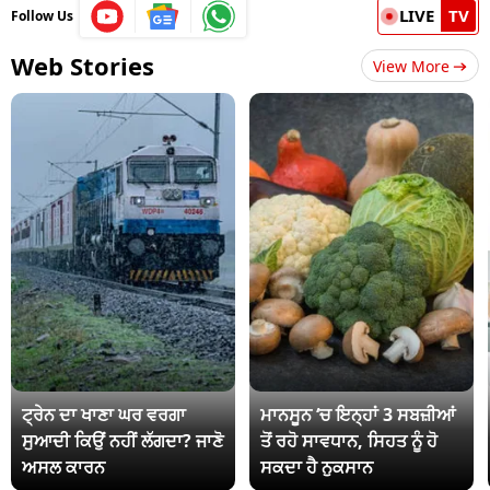
LIVE
TV
Follow Us
Web Stories
View More
ਟ੍ਰੇਨ ਦਾ ਖਾਣਾ ਘਰ ਵਰਗਾ
ਮਾਨਸੂਨ ‘ਚ ਇਨ੍ਹਾਂ 3 ਸਬਜ਼ੀਆਂ
ਸੁਆਦੀ ਕਿਉਂ ਨਹੀਂ ਲੱਗਦਾ? ਜਾਣੋ
ਤੋਂ ਰਹੋ ਸਾਵਧਾਨ, ਸਿਹਤ ਨੂੰ ਹੋ
ਅਸਲ ਕਾਰਨ
ਸਕਦਾ ਹੈ ਨੁਕਸਾਨ