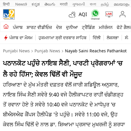
हिन्दी 
News9
ಕನ್ನಡ
తెలుగు
मराठी
ગુજરાતી
বাংলা
தமிழ்
മലയാളം
AQI
ਖੇਤੀਬਾੜੀ
ਪੰਜਾਬ
ਸ਼ਾਰਟ ਵੀਡੀਓਜ਼
ਦੇਸ਼
ਦੁਨੀਆ
ਟ੍ਰੈਂਡਿੰਗ
ਮਨੋਰੰਜਨ
ਫੋਟੋ ਗੈਲ
ਪੰਜਾਬ ਦਾ ਮੌਸਮ
ਹੁਕਮਨਾਮਾ ਸ੍ਰੀ ਦਰਬਾਰ ਸਾਹਿਬ
ਦਿੱਲੀ
ਲੋਕਸਭਾ
ਸੰਸ
ਸ਼ਾਰਟ ਵੀਡੀਓਜ਼
Punjabi News
Punjab News
Nayab Saini Reaches Pathankot Pa
ਕਾਰੋਬਾਰ
ਪਠਾਨਕੋਟ ਪਹੁੰਚੇ ਨਾਇਬ ਸੈਣੀ, ਪਾਰਟੀ ਪ੍ਰੋਗਰਾਮਾਂ ‘ਚ
ਕਰਿਅਰ
ਲੈ ਰਹੇ ਹਿੱਸਾ; ਕੇਵਲ ਢਿੱਲੋਂ ਵੀ ਮੌਜੂਦ
ਮਨੋਰੰਜਨ
ਹਰਿਆਣਾ ਦੇ ਮੁੱਖ ਮੰਤਰੀ ਦਫ਼ਤਰ ਵੱਲੋਂ ਜਾਰੀ ਸ਼ਡਿਊਲ ਅਨੁਸਾਰ,
ਦੇਸ਼
ਨਾਇਬ ਸਿੰਘ ਸੈਣੀ ਸਵੇਰੇ 9:40 ਵਜੇ ਹੈਲੀਕਾਪਟਰ ਰਾਹੀਂ ਚੰਡੀਗੜ੍ਹ
ਤੋਂ ਰਵਾਨਾ ਹੋਏ ਤੇ ਸਵੇਰੇ 10:40 ਵਜੇ ਪਠਾਨਕੋਟ ਦੇ ਮਾਧੋਪੁਰ 'ਚ
ਲਾਈਫ ਸਟਾਈਲ
ਬੀਐਸਐਫ ਕੈਂਪਸ ਹੈਲੀਪੈਡ 'ਤੇ ਪਹੁੰਚੇ। ਸਵੇਰੇ 11:00 ਵਜੇ, ਉਹ
ਪੰਜਾਬ
ਕੇਵਲ ਸਿੰਘ ਢਿੱਲੋਂ ਦੇ ਨਾਲ ਡਾ. ਸ਼ਿਆਮਾ ਪ੍ਰਸਾਦ ਮੁਖਰਜੀ ਨੂੰ ਸ਼ਰਧਾ