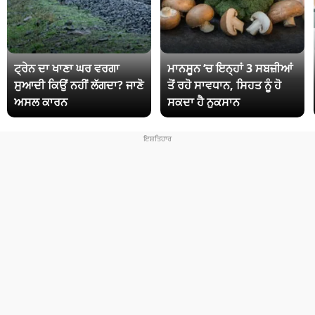
ਟ੍ਰੇਨ ਦਾ ਖਾਣਾ ਘਰ ਵਰਗਾ
ਮਾਨਸੂਨ ‘ਚ ਇਨ੍ਹਾਂ 3 ਸਬਜ਼ੀਆਂ
ਸੁਆਦੀ ਕਿਉਂ ਨਹੀਂ ਲੱਗਦਾ? ਜਾਣੋ
ਤੋਂ ਰਹੋ ਸਾਵਧਾਨ, ਸਿਹਤ ਨੂੰ ਹੋ
ਅਸਲ ਕਾਰਨ
ਸਕਦਾ ਹੈ ਨੁਕਸਾਨ