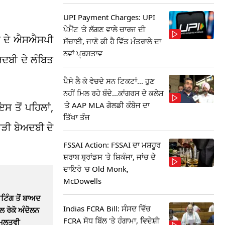
UPI Payment Charges: UPI
ਪੇਮੈਂਟ 'ਤੇ ਲੱਗਣ ਵਾਲੇ ਚਾਰਜ ਦੀ
ਲਾ ਦੇ ਐਸਐਸਪੀ
ਸੱਚਾਈ, ਜਾਣੋ ਕੀ ਹੈ ਵਿੱਤ ਮੰਤਰਾਲੇ ਦਾ
ਨਵਾਂ ਪ੍ਰਸਤਾਵ
ਦਬੀ ਦੇ ਲੰਬਿਤ
ਪੈਸੇ ਲੈ ਕੇ ਵੇਚਦੇ ਸਨ ਟਿਕਟਾਂ... ਹੁਣ
ਨਹੀਂ ਮਿਲ ਰਹੇ ਬੰਦੇ...ਕਾਂਗਰਸ ਦੇ ਕਲੇਸ਼
'ਤੇ AAP MLA ਗੋਲਡੀ ਕੰਬੋਜ ਦਾ
 ਤੋਂ ਪਹਿਲਾਂ,
ਤਿੱਖਾ ਤੰਜ
ੜੀ ਬੇਅਦਬੀ ਦੇ
FSSAI Action: FSSAI ਦਾ ਮਸ਼ਹੂਰ
ਸ਼ਰਾਬ ਬ੍ਰਾਂਡਸ 'ਤੇ ਸ਼ਿਕੰਜਾ, ਜਾਂਚ ਦੇ
ਦਾਇਰੇ 'ਚ Old Monk,
McDowells
ੀਟਿੰਗ ਤੋਂ ਬਾਅਦ
Indias FCRA Bill: ਸੰਸਦ ਵਿੱਚ
ੇਲ ਰੋਕੋ ਅੰਦੋਲਨ
FCRA ਸੋਧ ਬਿੱਲ 'ਤੇ ਹੰਗਾਮਾ, ਵਿਦੇਸ਼ੀ
ਮੁਲਤਵੀ