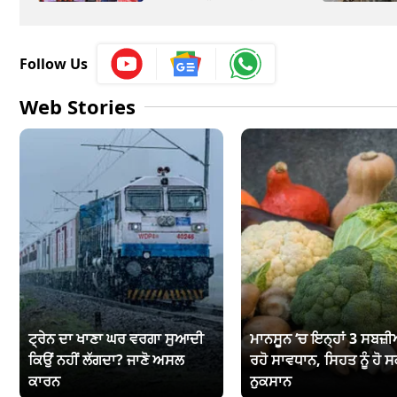
Follow Us
Web Stories
ਟ੍ਰੇਨ ਦਾ ਖਾਣਾ ਘਰ ਵਰਗਾ ਸੁਆਦੀ
ਮਾਨਸੂਨ ‘ਚ ਇਨ੍ਹਾਂ 3 ਸਬਜ਼ੀਆ
ਕਿਉਂ ਨਹੀਂ ਲੱਗਦਾ? ਜਾਣੋ ਅਸਲ
ਰਹੋ ਸਾਵਧਾਨ, ਸਿਹਤ ਨੂੰ ਹੋ ਸ
ਕਾਰਨ
ਨੁਕਸਾਨ