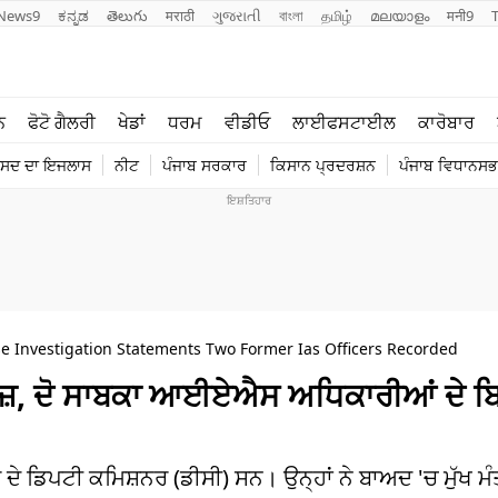
News9
ಕನ್ನಡ
తెలుగు
मराठी
ગુજરાતી
বাংলা
தமிழ்
മലയാളം
मनी9
ਲਾਈਫ ਸਟਾਈਲ
ਖੇਡਾਂ
ਨ
ਫੋਟੋ ਗੈਲਰੀ
ਖੇਡਾਂ
ਧਰਮ
ਵੀਡੀਓ
ਲਾਈਫਸਟਾਈਲ
ਕਾਰੋਬਾਰ
ਪੰਜਾਬ
ਟੈਕਨੋਲਜੀ
ੰਸਦ ਦਾ ਇਜਲਾਸ
ਨੀਟ
ਪੰਜਾਬ ਸਰਕਾਰ
ਕਿਸਾਨ ਪ੍ਰਦਰਸ਼ਨ
ਪੰਜਾਬ ਵਿਧਾਨਸਭਾ
ਧਰਮ
ਟ੍ਰੈਂਡਿੰਗ
e Investigation Statements Two Former Ias Officers Recorded
 ਤੇਜ਼, ਦੋ ਸਾਬਕਾ ਆਈਏਐਸ ਅਧਿਕਾਰੀਆਂ ਦੇ
 ਦੇ ਡਿਪਟੀ ਕਮਿਸ਼ਨਰ (ਡੀਸੀ) ਸਨ। ਉਨ੍ਹਾਂ ਨੇ ਬਾਅਦ 'ਚ ਮੁੱਖ ਮੰ