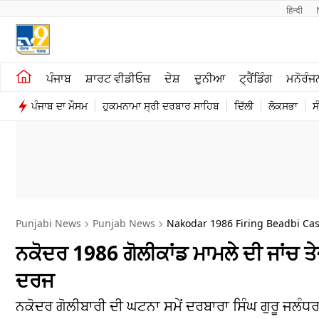
हिन्दी 
ਖੇਤੀਬਾੜੀ
ਕਰਿਅਰ
ਪੰਜਾਬ
ਸ਼ਾਰਟ ਵੀਡੀਓਜ਼
ਦੇਸ਼
ਦੁਨੀਆ
ਟ੍ਰੈਂਡਿੰਗ
ਮਨੋਰੰਜ
ਸ਼ਾਰਟ ਵੀਡੀਓਜ਼
ਮਨੋਰੰਜਨ
ਪੰਜਾਬ ਦਾ ਮੌਸਮ
ਹੁਕਮਨਾਮਾ ਸ੍ਰੀ ਦਰਬਾਰ ਸਾਹਿਬ
ਦਿੱਲੀ
ਲੋਕਸਭਾ
ਸ
ਕਾਰੋਬਾਰ
ਦੇਸ਼
Punjabi News
Punjab News
Nakodar 1986 Firing Beadbi Cas
ਨਕੋਦਰ 1986 ਗੋਲੀਕਾਂਡ ਮਾਮਲੇ ਦੀ ਜਾਂਚ
ਦਰਜ
ਨਕੋਦਰ ਗੋਲੀਬਾਰੀ ਦੀ ਘਟਨਾ ਸਮੇਂ ਦਰਬਾਰਾ ਸਿੰਘ ਗੁਰੂ ਜਲੰਧਰ