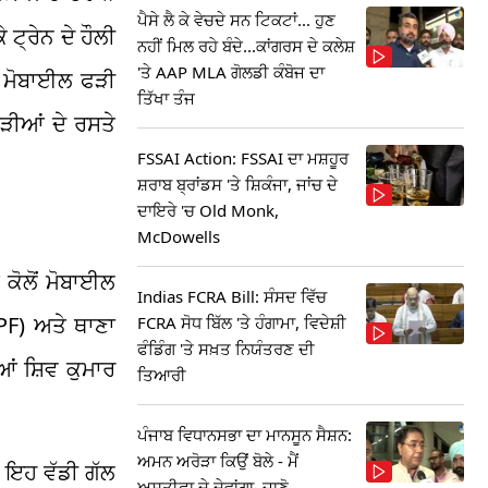
ਪੈਸੇ ਲੈ ਕੇ ਵੇਚਦੇ ਸਨ ਟਿਕਟਾਂ... ਹੁਣ
ਟ੍ਰੇਨ ਦੇ ਹੌਲੀ
ਨਹੀਂ ਮਿਲ ਰਹੇ ਬੰਦੇ...ਕਾਂਗਰਸ ਦੇ ਕਲੇਸ਼
'ਤੇ AAP MLA ਗੋਲਡੀ ਕੰਬੋਜ ਦਾ
ੱਚ ਮੋਬਾਈਲ ਫੜੀ
ਤਿੱਖਾ ਤੰਜ
ਟੜੀਆਂ ਦੇ ਰਸਤੇ
FSSAI Action: FSSAI ਦਾ ਮਸ਼ਹੂਰ
ਸ਼ਰਾਬ ਬ੍ਰਾਂਡਸ 'ਤੇ ਸ਼ਿਕੰਜਾ, ਜਾਂਚ ਦੇ
ਦਾਇਰੇ 'ਚ Old Monk,
McDowells
 ਕੋਲੋਂ ਮੋਬਾਈਲ
Indias FCRA Bill: ਸੰਸਦ ਵਿੱਚ
PF) ਅਤੇ ਥਾਣਾ
FCRA ਸੋਧ ਬਿੱਲ 'ਤੇ ਹੰਗਾਮਾ, ਵਿਦੇਸ਼ੀ
ਫੰਡਿੰਗ 'ਤੇ ਸਖ਼ਤ ਨਿਯੰਤਰਣ ਦੀ
ਂ ਸ਼ਿਵ ਕੁਮਾਰ
ਤਿਆਰੀ
ਪੰਜਾਬ ਵਿਧਾਨਸਭਾ ਦਾ ਮਾਨਸੂਨ ਸੈਸ਼ਨ:
ਅਮਨ ਅਰੋੜਾ ਕਿਉਂ ਬੋਲੇ - ਮੈਂ
ੱਚ ਇਹ ਵੱਡੀ ਗੱਲ
ਅਸਤੀਫਾ ਦੇ ਦੇਵਾਂਗਾ, ਜਾਣੋ