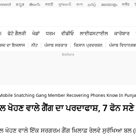
News9
ಕನ್ನಡ
తెలుగు
मराठी
ગુજરાતી
বাংলা
தமிழ்
മലയാളം
मनी9
ਲਾਈਫ ਸਟਾਈਲ
ਖੇਡਾਂ
ਨ
ਫੋਟੋ ਗੈਲਰੀ
ਖੇਡਾਂ
ਧਰਮ
ਵੀਡੀਓ
ਲਾਈਫਸਟਾਈਲ
ਕਾਰੋਬਾਰ
ਪੰਜਾਬ
ਟੈਕਨੋਲਜੀ
ੰਸਦ ਦਾ ਇਜਲਾਸ
ਨੀਟ
ਪੰਜਾਬ ਸਰਕਾਰ
ਕਿਸਾਨ ਪ੍ਰਦਰਸ਼ਨ
ਪੰਜਾਬ ਵਿਧਾਨਸਭਾ
ਧਰਮ
ਟ੍ਰੈਂਡਿੰਗ
t Mobile Snatching Gang Member Recovering Phones Know In Punja
ਲ ਖੋਹਣ ਵਾਲੇ ਗੈਂਗ ਦਾ ਪਰਦਾਫਾਸ਼, 7 ਫੋਨ ਸਣੇ
ਈਲ ਖੋਹਣ ਵਾਲੇ ਇੱਕ ਸਰਗਰਮ ਗੈਂਗ ਖ਼ਿਲਾਫ਼ ਰੇਲਵੇ ਸੁਰੱਖਿਆ ਬਲ 