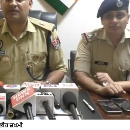
ੀਰ ਜ਼ਖ਼ਮੀ