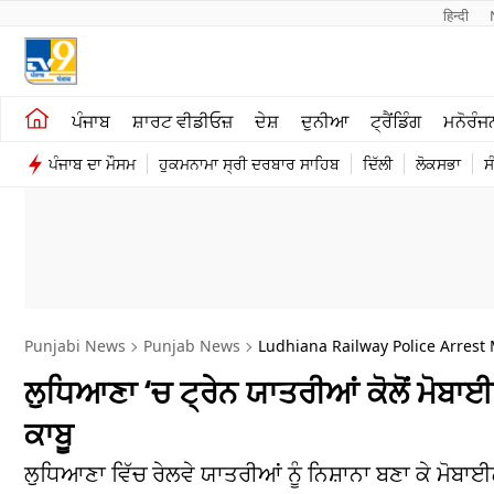
हिन्दी 
ਖੇਤੀਬਾੜੀ
ਕਰਿਅਰ
ਪੰਜਾਬ
ਸ਼ਾਰਟ ਵੀਡੀਓਜ਼
ਦੇਸ਼
ਦੁਨੀਆ
ਟ੍ਰੈਂਡਿੰਗ
ਮਨੋਰੰਜ
ਸ਼ਾਰਟ ਵੀਡੀਓਜ਼
ਮਨੋਰੰਜਨ
ਪੰਜਾਬ ਦਾ ਮੌਸਮ
ਹੁਕਮਨਾਮਾ ਸ੍ਰੀ ਦਰਬਾਰ ਸਾਹਿਬ
ਦਿੱਲੀ
ਲੋਕਸਭਾ
ਸ
ਕਾਰੋਬਾਰ
ਦੇਸ਼
Punjabi News
Punjab News
Ludhiana Railway Police Arres
ਲੁਧਿਆਣਾ ‘ਚ ਟ੍ਰੇਨ ਯਾਤਰੀਆਂ ਕੋਲੋਂ ਮੋਬਾਈ
ਕਾਬੂ
ਲੁਧਿਆਣਾ ਵਿੱਚ ਰੇਲਵੇ ਯਾਤਰੀਆਂ ਨੂੰ ਨਿਸ਼ਾਨਾ ਬਣਾ ਕੇ ਮੋਬਾ