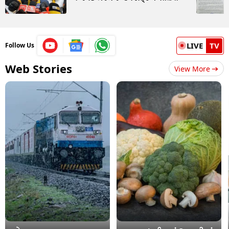
LIVE
TV
Follow Us
Web Stories
View More