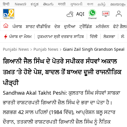
हिन्दी 
News9
ಕನ್ನಡ
తెలుగు
मराठी
ગુજરાતી
বাংলা
தமிழ்
മലയാളം
AQI
ਖੇਤੀਬਾੜੀ
ਪੰਜਾਬ
ਸ਼ਾਰਟ ਵੀਡੀਓਜ਼
ਦੇਸ਼
ਦੁਨੀਆ
ਟ੍ਰੈਂਡਿੰਗ
ਮਨੋਰੰਜਨ
ਫੋਟੋ ਗੈਲ
ਪੰਜਾਬ ਦਾ ਮੌਸਮ
ਹੁਕਮਨਾਮਾ ਸ੍ਰੀ ਦਰਬਾਰ ਸਾਹਿਬ
ਦਿੱਲੀ
ਲੋਕਸਭਾ
ਸੰਸ
ਸ਼ਾਰਟ ਵੀਡੀਓਜ਼
Punjabi News
Punjab News
Giani Zail Singh Grandson Speak
ਕਾਰੋਬਾਰ
ਗਿਆਨੀ ਜੈਲ ਸਿੰਘ ਦੇ ਪੋਤਰੇ ਸਪੀਕਰ ਸੰਧਵਾਂ ਅਕਾਲ
ਕਰਿਅਰ
ਤਖ਼ਤ ‘ਤੇ ਹੋਏ ਪੇਸ਼, ਬਾਦਲ ਤੋਂ ਬਾਅਦ ਦੂਜੀ ਰਾਜਨੀਤਿਕ
ਮਨੋਰੰਜਨ
ਪੀੜ੍ਹੀ
ਦੇਸ਼
Sandhwa Akal Takht Peshi: ਕੁਲਤਾਰ ਸਿੰਘ ਸੰਧਵਾਂ ਸਾਬਕਾ
ਭਾਰਤੀ ਰਾਸ਼ਟਰਪਤੀ ਗਿਆਨੀ ਜ਼ੈਲ ਸਿੰਘ ਦੇ ਭਰਾ ਦਾ ਪੋਤਾ ਹੈ।
ਲਾਈਫ ਸਟਾਈਲ
ਲਗਭਗ 42 ਸਾਲ ਪਹਿਲਾਂ (1984 ਵਿੱਚ), ਆਪ੍ਰੇਸ਼ਨ ਬਲੂ ਸਟਾਰ
ਪੰਜਾਬ
ਦੌਰਾਨ, ਤਤਕਾਲੀ ਰਾਸ਼ਟਰਪਤੀ ਗਿਆਨੀ ਜ਼ੈਲ ਸਿੰਘ ਨੂੰ ਨੈਤਿਕ