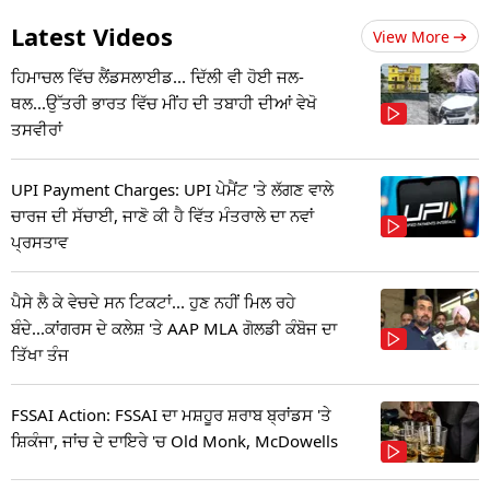
Latest Videos
View More
ਹਿਮਾਚਲ ਵਿੱਚ ਲੈਂਡਸਲਾਈਡ... ਦਿੱਲੀ ਵੀ ਹੋਈ ਜਲ-
ਥਲ...ਉੱਤਰੀ ਭਾਰਤ ਵਿੱਚ ਮੀਂਹ ਦੀ ਤਬਾਹੀ ਦੀਆਂ ਵੇਖੋ
ਤਸਵੀਰਾਂ
UPI Payment Charges: UPI ਪੇਮੈਂਟ 'ਤੇ ਲੱਗਣ ਵਾਲੇ
ਚਾਰਜ ਦੀ ਸੱਚਾਈ, ਜਾਣੋ ਕੀ ਹੈ ਵਿੱਤ ਮੰਤਰਾਲੇ ਦਾ ਨਵਾਂ
ਪ੍ਰਸਤਾਵ
ਪੈਸੇ ਲੈ ਕੇ ਵੇਚਦੇ ਸਨ ਟਿਕਟਾਂ... ਹੁਣ ਨਹੀਂ ਮਿਲ ਰਹੇ
ਬੰਦੇ...ਕਾਂਗਰਸ ਦੇ ਕਲੇਸ਼ 'ਤੇ AAP MLA ਗੋਲਡੀ ਕੰਬੋਜ ਦਾ
ਤਿੱਖਾ ਤੰਜ
FSSAI Action: FSSAI ਦਾ ਮਸ਼ਹੂਰ ਸ਼ਰਾਬ ਬ੍ਰਾਂਡਸ 'ਤੇ
ਸ਼ਿਕੰਜਾ, ਜਾਂਚ ਦੇ ਦਾਇਰੇ 'ਚ Old Monk, McDowells