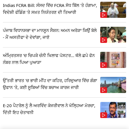
Indias FCRA Bill: ਸੰਸਦ ਵਿੱਚ FCRA ਸੋਧ ਬਿੱਲ 'ਤੇ ਹੰਗਾਮਾ,
ਵਿਦੇਸ਼ੀ ਫੰਡਿੰਗ 'ਤੇ ਸਖ਼ਤ ਨਿਯੰਤਰਣ ਦੀ ਤਿਆਰੀ
ਪੰਜਾਬ ਵਿਧਾਨਸਭਾ ਦਾ ਮਾਨਸੂਨ ਸੈਸ਼ਨ: ਅਮਨ ਅਰੋੜਾ ਕਿਉਂ ਬੋਲੇ
- ਮੈਂ ਅਸਤੀਫਾ ਦੇ ਦੇਵਾਂਗਾ, ਜਾਣੋ
ਅੰਮ੍ਰਿਤਸਰ 'ਚ ਚਿਪਕੇ ਚੰਨੀ ਖਿਲਾਫ ਪੋਸਟਰ... ਥੱਲੇ ਛਪੇ ਫੋਨ
ਨੰਬਰ ਨਾਲ ਪਿਆ ਪੁਆੜਾ
ਉੱਤਰੀ ਭਾਰਤ 'ਚ ਭਾਰੀ ਮੀਂਹ ਦਾ ਕਹਿਰ, ਹਰਿਦੁਆਰ ਵਿੱਚ ਗੰਗਾ
ਉਫਾਨ 'ਤੇ, ਕਈ ਸੂਬਿਆਂ ਵਿੱਚ ਬਚਾਅ ਕਾਰਜ ਜਾਰੀ
E-20 ਪੈਟਰੋਲ ਨੂੰ ਲੈ ਅਰਵਿੰਦ ਕੇਜਰੀਵਾਲ ਨੇ ਖੋਲ੍ਹਿਆ ਮੋਰਚਾ,
ਦਿੱਤੀ ਇਹ ਚੇਤਾਵਨੀ