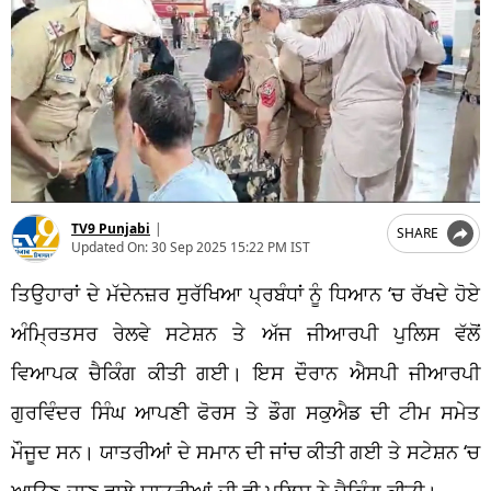
TV9 Punjabi
|
SHARE
Updated On:
30 Sep 2025 15:22 PM IST
ਤਿਉਹਾਰਾਂ ਦੇ ਮੱਦੇਨਜ਼ਰ ਸੁਰੱਖਿਆ ਪ੍ਰਬੰਧਾਂ ਨੂੰ ਧਿਆਨ
‘
ਚ ਰੱਖਦੇ ਹੋਏ
ਅੰਮ੍ਰਿਤਸਰ ਰੇਲਵੇ ਸਟੇਸ਼ਨ ਤੇ ਅੱਜ ਜੀਆਰਪੀ ਪੁਲਿਸ ਵੱਲੋਂ
ਵਿਆਪਕ ਚੈਕਿੰਗ ਕੀਤੀ ਗਈ। ਇਸ ਦੌਰਾਨ ਐਸਪੀ ਜੀਆਰਪੀ
ਗੁਰਵਿੰਦਰ ਸਿੰਘ ਆਪਣੀ ਫੋਰਸ ਤੇ ਡੌਗ ਸ
ਕੁਐਡ
ਦੀ ਟੀਮ ਸਮੇਤ
ਮੌਜੂਦ ਸਨ। ਯਾਤਰੀਆਂ ਦੇ ਸਮਾਨ ਦੀ ਜਾਂਚ ਕੀਤੀ ਗਈ ਤੇ ਸਟੇਸ਼ਨ
‘
ਚ
ਆਉਣ-ਜਾਣ ਵਾਲੇ ਯਾਤਰੀਆਂ
ਦੀ
ਵੀ ਪੁਲਿਸ ਨੇ ਚੈਕ
ਿੰਗ
ਕੀਤ
।