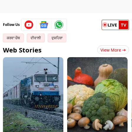
LIVE
TV
Follow Us
ਕਰਵਾ ਚੌਥ
ਦੀਵਾਲੀ
ਦੁਸ਼ਹਿਰਾ
Web Stories
View More