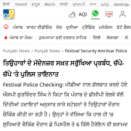
हिन्दी 
News9
ಕನ್ನಡ
తెలుగు
मराठी
ગુજરાતી
বাংলা
தமிழ்
മലയാളം
AQI
ਖੇਤੀਬਾੜੀ
ਪੰਜਾਬ
ਸ਼ਾਰਟ ਵੀਡੀਓਜ਼
ਦੇਸ਼
ਦੁਨੀਆ
ਟ੍ਰੈਂਡਿੰਗ
ਮਨੋਰੰਜਨ
ਫੋਟੋ ਗੈਲ
ਪੰਜਾਬ ਦਾ ਮੌਸਮ
ਹੁਕਮਨਾਮਾ ਸ੍ਰੀ ਦਰਬਾਰ ਸਾਹਿਬ
ਦਿੱਲੀ
ਲੋਕਸਭਾ
ਸੰਸ
ਸ਼ਾਰਟ ਵੀਡੀਓਜ਼
Punjabi News
Punjab News
Festival Security Amritsar Police
ਕਾਰੋਬਾਰ
ਤਿਉਹਾਰਾਂ ਦੇ ਮੱਦੇਨਜ਼ਰ ਸਖ਼ਤ ਸਰੁੱਖਿਆ ਪ੍ਰਬੰਧ, ਚੱਪੇ-
ਕਰਿਅਰ
ਚੱਪੇ ‘ਤੇ ਪੁਲਿਸ ਤਾਇਨਾਤ
ਮਨੋਰੰਜਨ
Festival Police Checking: ਮੀਡੀਆ ਨਾਲ ਗੱਲਬਾਤ ਕਰਦੇ ਹੋਏ
ਦੇਸ਼
ਐਸਪੀ ਗੁਰਵਿੰਦਰ ਸਿੰਘ ਨੇ ਕਿਹਾ ਕਿ ਪੰਜਾਬ ਦੇ ਡੀਜੀਪੀ ਰੇਲਵੇ ਵੱਲੋਂ
ਦਿੱਤੀਆਂ ਹਦਾਇਤਾਂ ਅਨੁਸਾਰ ਸਾਰੇ ਸਟੇਸ਼ਨਾਂ ਤੇ ਤਿਉਹਾਰਾਂ ਦੌਰਾਨ
ਲਾਈਫ ਸਟਾਈਲ
ਚੈਕਿੰਗ ਕੀਤੀ ਜਾ ਰਹੀ ਹੈ। ਉਨ੍ਹਾਂ ਨੇ ਦੱਸਿਆ ਕਿ ਹਾਲ ਹੀ 'ਚ
ਪੰਜਾਬ
ਲੁਧਿਆਣੇ ਚੈਕਿੰਗ ਦੌਰਾਨ ਛੇ ਪਿਸਤੌਲ ਤੇ 6 ਕਿੱਲੋ ਹੈਰੋਇਨ ਵੀ ਬਰਾਮਦ