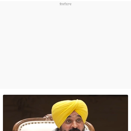
ਧਰਮ
ਖੇਡਾਂ
ਟੈਕਨੋਲਜੀ
ਟ੍ਰੈਂਡਿੰਗ
ਮੌਸਮ
ਦੁਨੀਆ
ਚੋਣਾਂ 2026