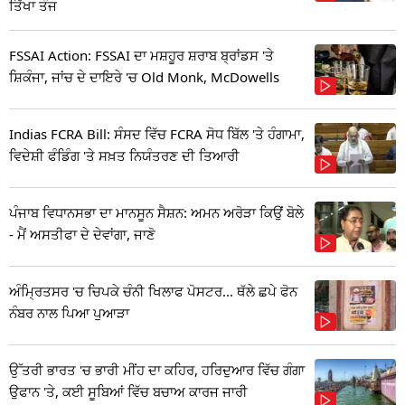
ਤਿੱਖਾ ਤੰਜ
FSSAI Action: FSSAI ਦਾ ਮਸ਼ਹੂਰ ਸ਼ਰਾਬ ਬ੍ਰਾਂਡਸ 'ਤੇ
ਸ਼ਿਕੰਜਾ, ਜਾਂਚ ਦੇ ਦਾਇਰੇ 'ਚ Old Monk, McDowells
Indias FCRA Bill: ਸੰਸਦ ਵਿੱਚ FCRA ਸੋਧ ਬਿੱਲ 'ਤੇ ਹੰਗਾਮਾ,
ਵਿਦੇਸ਼ੀ ਫੰਡਿੰਗ 'ਤੇ ਸਖ਼ਤ ਨਿਯੰਤਰਣ ਦੀ ਤਿਆਰੀ
ਪੰਜਾਬ ਵਿਧਾਨਸਭਾ ਦਾ ਮਾਨਸੂਨ ਸੈਸ਼ਨ: ਅਮਨ ਅਰੋੜਾ ਕਿਉਂ ਬੋਲੇ
- ਮੈਂ ਅਸਤੀਫਾ ਦੇ ਦੇਵਾਂਗਾ, ਜਾਣੋ
ਅੰਮ੍ਰਿਤਸਰ 'ਚ ਚਿਪਕੇ ਚੰਨੀ ਖਿਲਾਫ ਪੋਸਟਰ... ਥੱਲੇ ਛਪੇ ਫੋਨ
ਨੰਬਰ ਨਾਲ ਪਿਆ ਪੁਆੜਾ
ਉੱਤਰੀ ਭਾਰਤ 'ਚ ਭਾਰੀ ਮੀਂਹ ਦਾ ਕਹਿਰ, ਹਰਿਦੁਆਰ ਵਿੱਚ ਗੰਗਾ
ਉਫਾਨ 'ਤੇ, ਕਈ ਸੂਬਿਆਂ ਵਿੱਚ ਬਚਾਅ ਕਾਰਜ ਜਾਰੀ