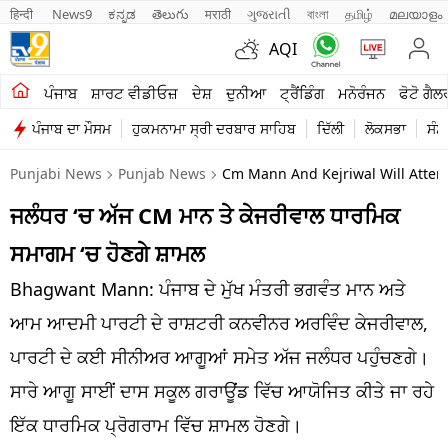
हिन्दी 
News9
ಕನ್ನಡ
తెలుగు
मराठी
ગુજરાતી
বাংলা
தமிழ்
മലയാളം
AQI
ਖੇਤੀਬਾੜੀ
ਪੰਜਾਬ
ਸ਼ਾਰਟ ਵੀਡੀਓਜ਼
ਦੇਸ਼
ਦੁਨੀਆ
ਟ੍ਰੈਂਡਿੰਗ
ਮਨੋਰੰਜਨ
ਫੋਟੋ ਗੈਲ
ਪੰਜਾਬ ਦਾ ਮੌਸਮ
ਹੁਕਮਨਾਮਾ ਸ੍ਰੀ ਦਰਬਾਰ ਸਾਹਿਬ
ਦਿੱਲੀ
ਲੋਕਸਭਾ
ਸੰਸ
ਸ਼ਾਰਟ ਵੀਡੀਓਜ਼
Punjabi News
Punjab News
Cm Mann And Kejriwal Will Attend
ਕਾਰੋਬਾਰ
ਜਲੰਧਰ ‘ਚ ਅੱਜ CM ਮਾਨ ਤੇ ਕੇਜਰੀਵਾਲ ਧਾਰਮਿਕ
ਕਰਿਅਰ
ਸਮਾਗਮ ‘ਚ ਹੋਣਗੇ ਸ਼ਾਮਲ
ਮਨੋਰੰਜਨ
Bhagwant Mann: ਪੰਜਾਬ ਦੇ ਮੁੱਖ ਮੰਤਰੀ ਭਗਵੰਤ ਮਾਨ ਅਤੇ
ਦੇਸ਼
ਆਮ ਆਦਮੀ ਪਾਰਟੀ ਦੇ ਰਾਸ਼ਟਰੀ ਕਨਵੀਨਰ ਅਰਵਿੰਦ ਕੇਜਰੀਵਾਲ,
ਪਾਰਟੀ ਦੇ ਕਈ ਸੀਨੀਅਰ ਆਗੂਆਂ ਸਮੇਤ ਅੱਜ ਜਲੰਧਰ ਪਹੁੰਚਣਗੇ।
ਲਾਈਫ ਸਟਾਈਲ
ਸਾਰੇ ਆਗੂ ਸਾਈਂ ਦਾਸ ਸਕੂਲ ਗਰਾਊਂਡ ਵਿੱਚ ਆਯੋਜਿਤ ਕੀਤੇ ਜਾ ਰਹੇ
ਪੰਜਾਬ
ਇੱਕ ਧਾਰਮਿਕ ਪ੍ਰੋਗਰਾਮ ਵਿੱਚ ਸ਼ਾਮਲ ਹੋਣਗੇ।