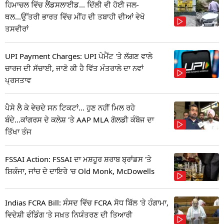
ਹਿਮਾਚਲ ਵਿੱਚ ਲੈਂਡਸਲਾਈਡ... ਦਿੱਲੀ ਵੀ ਹੋਈ ਜਲ-
ਥਲ...ਉੱਤਰੀ ਭਾਰਤ ਵਿੱਚ ਮੀਂਹ ਦੀ ਤਬਾਹੀ ਦੀਆਂ ਵੇਖੋ
ਤਸਵੀਰਾਂ
UPI Payment Charges: UPI ਪੇਮੈਂਟ 'ਤੇ ਲੱਗਣ ਵਾਲੇ
ਚਾਰਜ ਦੀ ਸੱਚਾਈ, ਜਾਣੋ ਕੀ ਹੈ ਵਿੱਤ ਮੰਤਰਾਲੇ ਦਾ ਨਵਾਂ
ਪ੍ਰਸਤਾਵ
ਪੈਸੇ ਲੈ ਕੇ ਵੇਚਦੇ ਸਨ ਟਿਕਟਾਂ... ਹੁਣ ਨਹੀਂ ਮਿਲ ਰਹੇ
ਬੰਦੇ...ਕਾਂਗਰਸ ਦੇ ਕਲੇਸ਼ 'ਤੇ AAP MLA ਗੋਲਡੀ ਕੰਬੋਜ ਦਾ
ਤਿੱਖਾ ਤੰਜ
FSSAI Action: FSSAI ਦਾ ਮਸ਼ਹੂਰ ਸ਼ਰਾਬ ਬ੍ਰਾਂਡਸ 'ਤੇ
ਸ਼ਿਕੰਜਾ, ਜਾਂਚ ਦੇ ਦਾਇਰੇ 'ਚ Old Monk, McDowells
Indias FCRA Bill: ਸੰਸਦ ਵਿੱਚ FCRA ਸੋਧ ਬਿੱਲ 'ਤੇ ਹੰਗਾਮਾ,
ਵਿਦੇਸ਼ੀ ਫੰਡਿੰਗ 'ਤੇ ਸਖ਼ਤ ਨਿਯੰਤਰਣ ਦੀ ਤਿਆਰੀ