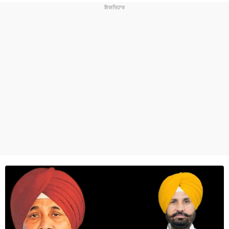
ਧਰਮ
ਖੇਡਾਂ
ਟੈਕਨੋਲਜੀ
ਟ੍ਰੈਂਡਿੰਗ
ਮੌਸਮ
ਦੁਨੀਆ
ਚੋਣਾਂ 2026