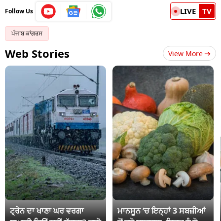
LIVE
TV
Follow Us
ਪੰਜਾਬ ਕਾਂਗਰਸ
Web Stories
View More
ਟ੍ਰੇਨ ਦਾ ਖਾਣਾ ਘਰ ਵਰਗਾ
ਮਾਨਸੂਨ ‘ਚ ਇਨ੍ਹਾਂ 3 ਸਬਜ਼ੀਆਂ