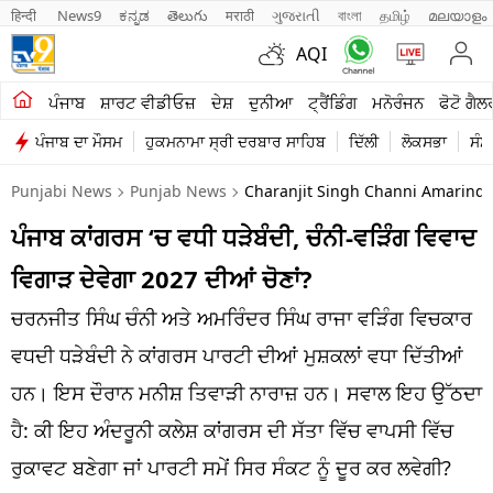
हिन्दी 
News9
ಕನ್ನಡ
తెలుగు
मराठी
ગુજરાતી
বাংলা
தமிழ்
മലയാളം
AQI
ਖੇਤੀਬਾੜੀ
ਪੰਜਾਬ
ਸ਼ਾਰਟ ਵੀਡੀਓਜ਼
ਦੇਸ਼
ਦੁਨੀਆ
ਟ੍ਰੈਂਡਿੰਗ
ਮਨੋਰੰਜਨ
ਫੋਟੋ ਗੈਲ
ਪੰਜਾਬ ਦਾ ਮੌਸਮ
ਹੁਕਮਨਾਮਾ ਸ੍ਰੀ ਦਰਬਾਰ ਸਾਹਿਬ
ਦਿੱਲੀ
ਲੋਕਸਭਾ
ਸੰਸ
ਸ਼ਾਰਟ ਵੀਡੀਓਜ਼
Punjabi News
Punjab News
Charanjit Singh Channi Amarinde
ਕਾਰੋਬਾਰ
ਪੰਜਾਬ ਕਾਂਗਰਸ ‘ਚ ਵਧੀ ਧੜੇਬੰਦੀ, ਚੰਨੀ-ਵੜਿੰਗ ਵਿਵਾਦ
ਕਰਿਅਰ
ਵਿਗਾੜ ਦੇਵੇਗਾ 2027 ਦੀਆਂ ਚੋਣਾਂ?
ਮਨੋਰੰਜਨ
ਚਰਨਜੀਤ ਸਿੰਘ ਚੰਨੀ ਅਤੇ ਅਮਰਿੰਦਰ ਸਿੰਘ ਰਾਜਾ ਵੜਿੰਗ ਵਿਚਕਾਰ
ਦੇਸ਼
ਵਧਦੀ ਧੜੇਬੰਦੀ ਨੇ ਕਾਂਗਰਸ ਪਾਰਟੀ ਦੀਆਂ ਮੁਸ਼ਕਲਾਂ ਵਧਾ ਦਿੱਤੀਆਂ
ਹਨ। ਇਸ ਦੌਰਾਨ ਮਨੀਸ਼ ਤਿਵਾੜੀ ਨਾਰਾਜ਼ ਹਨ। ਸਵਾਲ ਇਹ ਉੱਠਦਾ
ਲਾਈਫ ਸਟਾਈਲ
ਹੈ: ਕੀ ਇਹ ਅੰਦਰੂਨੀ ਕਲੇਸ਼ ਕਾਂਗਰਸ ਦੀ ਸੱਤਾ ਵਿੱਚ ਵਾਪਸੀ ਵਿੱਚ
ਪੰਜਾਬ
ਰੁਕਾਵਟ ਬਣੇਗਾ ਜਾਂ ਪਾਰਟੀ ਸਮੇਂ ਸਿਰ ਸੰਕਟ ਨੂੰ ਦੂਰ ਕਰ ਲਵੇਗੀ?