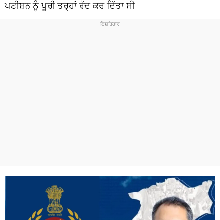
ਧਰਮ
ਪਟੀਸ਼ਨ ਨੂੰ ਪੂਰੀ ਤਰ੍ਹਾਂ ਰੱਦ ਕਰ ਦਿੱਤਾ ਸੀ।
ਖੇਡਾਂ
ਟੈਕਨੋਲਜੀ
ਟ੍ਰੈਂਡਿੰਗ
ਮੌਸਮ
ਦੁਨੀਆ
ਚੋਣਾਂ 2026