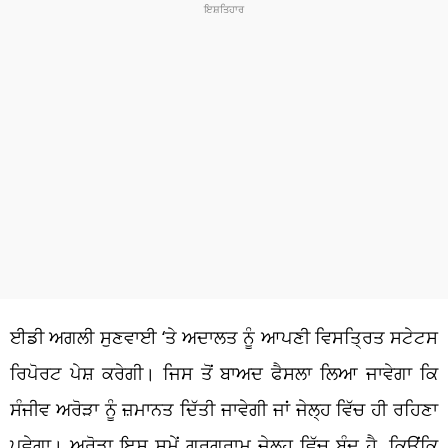
ਈਡੀ ਅਗਲੀ ਸੁਣਵਾਈ ‘ਤੇ ਅਦਾਲਤ ਨੂੰ ਆਪਣੀ ਵਿਸਤ੍ਰਿਤ ਸਟੇਟਸ
ਰਿਪੋਰਟ ਪੇਸ਼ ਕਰੇਗੀ। ਜਿਸ ਤੋਂ ਬਾਅਦ ਫੈਸਲਾ ਲਿਆ ਜਾਵੇਗਾ ਕਿ
ਸੰਜੀਵ ਅਰੋੜਾ ਨੂੰ ਜ਼ਮਾਨਤ ਦਿੱਤੀ ਜਾਵੇਗੀ ਜਾਂ ਜੇਲ੍ਹ ਵਿੱਚ ਹੀ ਰਹਿਣਾ
ਪਵੇਗਾ। ਅਰੋੜਾ ਇਸ ਸਮੇਂ ਗੁਰੂਗ੍ਰਾਮ ਜੇਲ੍ਹ ਵਿੱਚ ਬੰਦ ਹੈ, ਕਿਉਂਕਿ