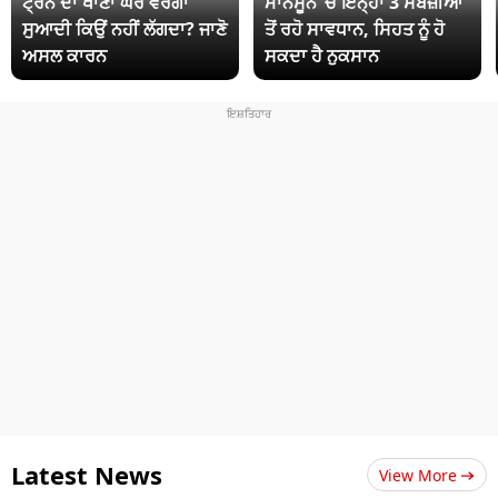
ਟ੍ਰੇਨ ਦਾ ਖਾਣਾ ਘਰ ਵਰਗਾ
ਮਾਨਸੂਨ ‘ਚ ਇਨ੍ਹਾਂ 3 ਸਬਜ਼ੀਆਂ
ਸੁਆਦੀ ਕਿਉਂ ਨਹੀਂ ਲੱਗਦਾ? ਜਾਣੋ
ਤੋਂ ਰਹੋ ਸਾਵਧਾਨ, ਸਿਹਤ ਨੂੰ ਹੋ
ਅਸਲ ਕਾਰਨ
ਸਕਦਾ ਹੈ ਨੁਕਸਾਨ
Latest News
View More