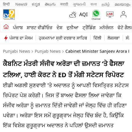
हिन्दी 
News9
ಕನ್ನಡ
తెలుగు
मराठी
ગુજરાતી
বাংলা
தமிழ்
മലയാളം
AQI
ਖੇਤੀਬਾੜੀ
ਪੰਜਾਬ
ਸ਼ਾਰਟ ਵੀਡੀਓਜ਼
ਦੇਸ਼
ਦੁਨੀਆ
ਟ੍ਰੈਂਡਿੰਗ
ਮਨੋਰੰਜਨ
ਫੋਟੋ ਗੈਲ
ਪੰਜਾਬ ਦਾ ਮੌਸਮ
ਹੁਕਮਨਾਮਾ ਸ੍ਰੀ ਦਰਬਾਰ ਸਾਹਿਬ
ਦਿੱਲੀ
ਲੋਕਸਭਾ
ਸੰਸ
ਸ਼ਾਰਟ ਵੀਡੀਓਜ਼
Punjabi News
Punjab News
Cabinet Minister Sanjeev Arora 
ਕਾਰੋਬਾਰ
ਕੈਬਨਿਟ ਮੰਤਰੀ ਸੰਜੀਵ ਅਰੋੜਾ ਦੀ ਜ਼ਮਾਨਤ ‘ਤੇ ਫੈਸਲਾ
ਕਰਿਅਰ
ਟਲਿਆ, ਹਾਈ ਕੋਰਟ ਨੇ ED ਤੋਂ ਮੰਗੀ ਸਟੇਟਸ ਰਿਪੋਰਟ
ਮਨੋਰੰਜਨ
ਈਡੀ ਅਗਲੀ ਸੁਣਵਾਈ 'ਤੇ ਅਦਾਲਤ ਨੂੰ ਆਪਣੀ ਵਿਸਤ੍ਰਿਤ ਸਟੇਟਸ
ਦੇਸ਼
ਰਿਪੋਰਟ ਪੇਸ਼ ਕਰੇਗੀ। ਜਿਸ ਤੋਂ ਬਾਅਦ ਫੈਸਲਾ ਲਿਆ ਜਾਵੇਗਾ ਕਿ
ਸੰਜੀਵ ਅਰੋੜਾ ਨੂੰ ਜ਼ਮਾਨਤ ਦਿੱਤੀ ਜਾਵੇਗੀ ਜਾਂ ਜੇਲ੍ਹ ਵਿੱਚ ਹੀ ਰਹਿਣਾ
ਲਾਈਫ ਸਟਾਈਲ
ਪਵੇਗਾ। ਅਰੋੜਾ ਇਸ ਸਮੇਂ ਗੁਰੂਗ੍ਰਾਮ ਜੇਲ੍ਹ ਵਿੱਚ ਬੰਦ ਹੈ, ਕਿਉਂਕਿ
ਪੰਜਾਬ
ਇੱਕ ਵਿਸ਼ੇਸ਼ ਗੁਰੂਗ੍ਰਾਮ ਅਦਾਲਤ ਨੇ ਪਹਿਲਾਂ ਉਸਦੀ ਜ਼ਮਾਨਤ