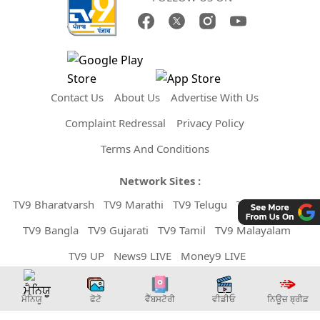
Contact Us
About Us
Advertise With Us
Complaint Redressal
Privacy Policy
Terms And Conditions
Network Sites :
TV9 Bharatvarsh
TV9 Marathi
TV9 Telugu
TV9 Kannada
TV9 Bangla
TV9 Gujarati
TV9 Tamil
TV9 Malayalam
TV9 UP
News9 LIVE
Money9 LIVE
Copyright © 2026 TV9 Punjabi. All Rights Reserved.
ਮੈਨਿਯੂ
ਫੋਟੋ
ਵੈੱਬਸਟੋਰੀ
ਵੀਡੀਓ
ਨਿਊਜ਼ ਬ੍ਰੀਫ਼