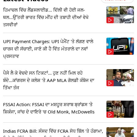
ਹਿਮਾਚਲ ਵਿੱਚ ਲੈਂਡਸਲਾਈਡ... ਦਿੱਲੀ ਵੀ ਹੋਈ ਜਲ-
ਥਲ...ਉੱਤਰੀ ਭਾਰਤ ਵਿੱਚ ਮੀਂਹ ਦੀ ਤਬਾਹੀ ਦੀਆਂ ਵੇਖੋ
ਤਸਵੀਰਾਂ
UPI Payment Charges: UPI ਪੇਮੈਂਟ 'ਤੇ ਲੱਗਣ ਵਾਲੇ
ਚਾਰਜ ਦੀ ਸੱਚਾਈ, ਜਾਣੋ ਕੀ ਹੈ ਵਿੱਤ ਮੰਤਰਾਲੇ ਦਾ ਨਵਾਂ
ਪ੍ਰਸਤਾਵ
ਪੈਸੇ ਲੈ ਕੇ ਵੇਚਦੇ ਸਨ ਟਿਕਟਾਂ... ਹੁਣ ਨਹੀਂ ਮਿਲ ਰਹੇ
ਬੰਦੇ...ਕਾਂਗਰਸ ਦੇ ਕਲੇਸ਼ 'ਤੇ AAP MLA ਗੋਲਡੀ ਕੰਬੋਜ ਦਾ
ਤਿੱਖਾ ਤੰਜ
FSSAI Action: FSSAI ਦਾ ਮਸ਼ਹੂਰ ਸ਼ਰਾਬ ਬ੍ਰਾਂਡਸ 'ਤੇ
ਸ਼ਿਕੰਜਾ, ਜਾਂਚ ਦੇ ਦਾਇਰੇ 'ਚ Old Monk, McDowells
Indias FCRA Bill: ਸੰਸਦ ਵਿੱਚ FCRA ਸੋਧ ਬਿੱਲ 'ਤੇ ਹੰਗਾਮਾ,