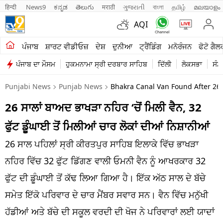
हिन्दी 
News9
ಕನ್ನಡ
తెలుగు
मराठी
ગુજરાતી
বাংলা
தமிழ்
മലയാളം
AQI
ਖੇਤੀਬਾੜੀ
ਪੰਜਾਬ
ਸ਼ਾਰਟ ਵੀਡੀਓਜ਼
ਦੇਸ਼
ਦੁਨੀਆ
ਟ੍ਰੈਂਡਿੰਗ
ਮਨੋਰੰਜਨ
ਫੋਟੋ ਗੈਲ
ਪੰਜਾਬ ਦਾ ਮੌਸਮ
ਹੁਕਮਨਾਮਾ ਸ੍ਰੀ ਦਰਬਾਰ ਸਾਹਿਬ
ਦਿੱਲੀ
ਲੋਕਸਭਾ
ਸੰਸ
ਸ਼ਾਰਟ ਵੀਡੀਓਜ਼
Punjabi News
Punjab News
Bhakra Canal Van Found After 26 
ਕਾਰੋਬਾਰ
26 ਸਾਲਾਂ ਬਾਅਦ ਭਾਖੜਾ ਨਹਿਰ ‘ਚੋਂ ਮਿਲੀ ਵੈਨ, 32
ਕਰਿਅਰ
ਫੁੱਟ ਡੂੰਘਾਈ ਤੋਂ ਮਿਲੀਆਂ ਚਾਰ ਲੋਕਾਂ ਦੀਆਂ ਨਿਸ਼ਾਨੀਆਂ
ਮਨੋਰੰਜਨ
26 ਸਾਲ ਪਹਿਲਾਂ ਸ੍ਰੀ ਕੀਰਤਪੁਰ ਸਾਹਿਬ ਇਲਾਕੇ ਵਿੱਚ ਭਾਖੜਾ
ਦੇਸ਼
ਨਹਿਰ ਵਿੱਚ 32 ਫੁੱਟ ਡਿੱਗਣ ਵਾਲੀ ਓਮਨੀ ਵੈਨ ਨੂੰ ਆਖਰਕਾਰ 32
ਫੁੱਟ ਦੀ ਡੂੰਘਾਈ ਤੋਂ ਕੱਢ ਲਿਆ ਗਿਆ ਹੈ। ਇੱਕ ਅੱਠ ਸਾਲ ਦੇ ਬੱਚੇ
ਲਾਈਫ ਸਟਾਈਲ
ਸਮੇਤ ਇੱਕੋ ਪਰਿਵਾਰ ਦੇ ਚਾਰ ਮੈਂਬਰ ਸਵਾਰ ਸਨ। ਵੈਨ ਵਿੱਚ ਮਨੁੱਖੀ
ਪੰਜਾਬ
ਹੱਡੀਆਂ ਅਤੇ ਬੱਚੇ ਦੀ ਸਕੂਲ ਵਰਦੀ ਦੀ ਖੋਜ ਨੇ ਪਰਿਵਾਰਾਂ ਲਈ ਯਾਦਾਂ