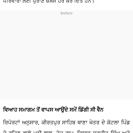
ਪਰਿਵਾਰਾਂ ਲਈ ਪੁਰਾਣੇ ਜ਼ਖ਼ਮ ਹਰੇ ਕਰ ਦਿੱਤੇ ਹਨ।
ਵਿਆਹ ਸਮਾਗਮ ਤੋਂ ਵਾਪਸ ਆਉਂਦੇ ਸਮੇਂ ਡਿੱਗੀ ਸੀ ਵੈਨ
ਰਿਪੋਰਟਾਂ ਅਨੁਸਾਰ, ਕੀਰਤਪੁਰ ਸਾਹਿਬ ਥਾਣਾ ਖੇਤਰ ਦੇ ਕੋਟਲਾ ਪਿੰਡ
ਦੇ ਰਹਿਣ ਵਾਲੇ ਮੁਨੀ ਲਾਲ, ਤੇਜ ਰਾਮ, ਕਿਸਾਨ ਸੁਰਜੀਤ ਸਿੰਘ ਅਤੇ