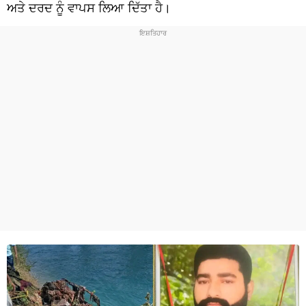
ਧਰਮ
ਅਤੇ ਦਰਦ ਨੂੰ ਵਾਪਸ ਲਿਆ ਦਿੱਤਾ ਹੈ।
ਖੇਡਾਂ
ਟੈਕਨੋਲਜੀ
ਟ੍ਰੈਂਡਿੰਗ
ਮੌਸਮ
ਦੁਨੀਆ
ਚੋਣਾਂ 2026