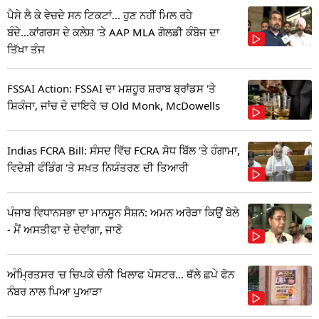
ਪੈਸੇ ਲੈ ਕੇ ਵੇਚਦੇ ਸਨ ਟਿਕਟਾਂ... ਹੁਣ ਨਹੀਂ ਮਿਲ ਰਹੇ
ਬੰਦੇ...ਕਾਂਗਰਸ ਦੇ ਕਲੇਸ਼ 'ਤੇ AAP MLA ਗੋਲਡੀ ਕੰਬੋਜ ਦਾ
ਤਿੱਖਾ ਤੰਜ
FSSAI Action: FSSAI ਦਾ ਮਸ਼ਹੂਰ ਸ਼ਰਾਬ ਬ੍ਰਾਂਡਸ 'ਤੇ
ਸ਼ਿਕੰਜਾ, ਜਾਂਚ ਦੇ ਦਾਇਰੇ 'ਚ Old Monk, McDowells
Indias FCRA Bill: ਸੰਸਦ ਵਿੱਚ FCRA ਸੋਧ ਬਿੱਲ 'ਤੇ ਹੰਗਾਮਾ,
ਵਿਦੇਸ਼ੀ ਫੰਡਿੰਗ 'ਤੇ ਸਖ਼ਤ ਨਿਯੰਤਰਣ ਦੀ ਤਿਆਰੀ
ਪੰਜਾਬ ਵਿਧਾਨਸਭਾ ਦਾ ਮਾਨਸੂਨ ਸੈਸ਼ਨ: ਅਮਨ ਅਰੋੜਾ ਕਿਉਂ ਬੋਲੇ
- ਮੈਂ ਅਸਤੀਫਾ ਦੇ ਦੇਵਾਂਗਾ, ਜਾਣੋ
ਅੰਮ੍ਰਿਤਸਰ 'ਚ ਚਿਪਕੇ ਚੰਨੀ ਖਿਲਾਫ ਪੋਸਟਰ... ਥੱਲੇ ਛਪੇ ਫੋਨ
ਨੰਬਰ ਨਾਲ ਪਿਆ ਪੁਆੜਾ