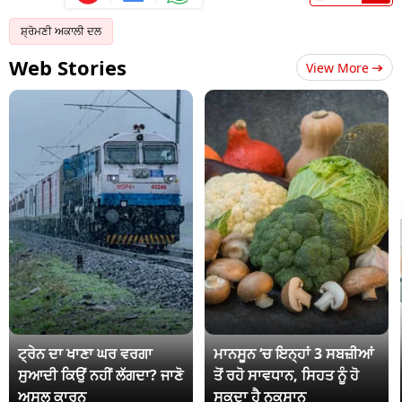
ਸ਼੍ਰੋਮਣੀ ਅਕਾਲੀ ਦਲ
Web Stories
View More
ਟ੍ਰੇਨ ਦਾ ਖਾਣਾ ਘਰ ਵਰਗਾ
ਮਾਨਸੂਨ ‘ਚ ਇਨ੍ਹਾਂ 3 ਸਬਜ਼ੀਆਂ
ਸੁਆਦੀ ਕਿਉਂ ਨਹੀਂ ਲੱਗਦਾ? ਜਾਣੋ
ਤੋਂ ਰਹੋ ਸਾਵਧਾਨ, ਸਿਹਤ ਨੂੰ ਹੋ
ਅਸਲ ਕਾਰਨ
ਸਕਦਾ ਹੈ ਨੁਕਸਾਨ