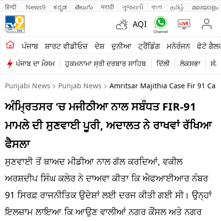
हिन्दी 
News9
ಕನ್ನಡ
తెలుగు
मराठी
ગુજરાતી
বাংলা
தமிழ்
മലയാളം
AQI
ਖੇਤੀਬਾੜੀ
ਪੰਜਾਬ
ਸ਼ਾਰਟ ਵੀਡੀਓਜ਼
ਦੇਸ਼
ਦੁਨੀਆ
ਟ੍ਰੈਂਡਿੰਗ
ਮਨੋਰੰਜਨ
ਫੋਟੋ ਗੈਲ
ਪੰਜਾਬ ਦਾ ਮੌਸਮ
ਹੁਕਮਨਾਮਾ ਸ੍ਰੀ ਦਰਬਾਰ ਸਾਹਿਬ
ਦਿੱਲੀ
ਲੋਕਸਭਾ
ਸੰਸ
ਸ਼ਾਰਟ ਵੀਡੀਓਜ਼
Punjabi News
Punjab News
Amritsar Majithia Case Fir 91 Ca
ਕਾਰੋਬਾਰ
ਅੰਮ੍ਰਿਤਸਰ ‘ਚ ਮਜੀਠੀਆ ਨਾਲ ਸਬੰਧਤ FIR-91
ਕਰਿਅਰ
ਮਾਮਲੇ ਦੀ ਸੁਣਵਾਈ ਪੂਰੀ, ਅਦਾਲਤ ਨੇ ਰਾਖਵਾਂ ਰੱਖਿਆ
ਮਨੋਰੰਜਨ
ਫੈਸਲਾ
ਦੇਸ਼
ਸੁਣਵਾਈ ਤੋਂ ਬਾਅਦ ਮੀਡੀਆ ਨਾਲ ਗੱਲ ਕਰਦਿਆਂ, ਵਕੀਲ
ਅਰਸ਼ਦੀਪ ਸਿੰਘ ਕਲੇਰ ਨੇ ਦਾਅਵਾ ਕੀਤਾ ਕਿ ਐਫਆਈਆਰ ਨੰਬਰ
ਲਾਈਫ ਸਟਾਈਲ
91 ਸਿਰਫ਼ ਰਾਜਨੀਤਿਕ ਉਦੇਸ਼ਾਂ ਲਈ ਦਰਜ ਕੀਤੀ ਗਈ ਸੀ। ਉਨ੍ਹਾਂ
ਪੰਜਾਬ
ਇਲਜ਼ਾਮ ਲਾਇਆ ਕਿ ਆਉਣ ਵਾਲੀਆਂ ਨਗਰ ਕੌਂਸਲ ਅਤੇ ਨਗਰ