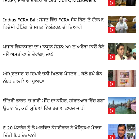
Indias FCRA Bill: ਸੰਸਦ ਵਿੱਚ FCRA ਸੋਧ ਬਿੱਲ 'ਤੇ ਹੰਗਾਮਾ,
ਵਿਦੇਸ਼ੀ ਫੰਡਿੰਗ 'ਤੇ ਸਖ਼ਤ ਨਿਯੰਤਰਣ ਦੀ ਤਿਆਰੀ
ਪੰਜਾਬ ਵਿਧਾਨਸਭਾ ਦਾ ਮਾਨਸੂਨ ਸੈਸ਼ਨ: ਅਮਨ ਅਰੋੜਾ ਕਿਉਂ ਬੋਲੇ
- ਮੈਂ ਅਸਤੀਫਾ ਦੇ ਦੇਵਾਂਗਾ, ਜਾਣੋ
ਅੰਮ੍ਰਿਤਸਰ 'ਚ ਚਿਪਕੇ ਚੰਨੀ ਖਿਲਾਫ ਪੋਸਟਰ... ਥੱਲੇ ਛਪੇ ਫੋਨ
ਨੰਬਰ ਨਾਲ ਪਿਆ ਪੁਆੜਾ
ਉੱਤਰੀ ਭਾਰਤ 'ਚ ਭਾਰੀ ਮੀਂਹ ਦਾ ਕਹਿਰ, ਹਰਿਦੁਆਰ ਵਿੱਚ ਗੰਗਾ
ਉਫਾਨ 'ਤੇ, ਕਈ ਸੂਬਿਆਂ ਵਿੱਚ ਬਚਾਅ ਕਾਰਜ ਜਾਰੀ
E-20 ਪੈਟਰੋਲ ਨੂੰ ਲੈ ਅਰਵਿੰਦ ਕੇਜਰੀਵਾਲ ਨੇ ਖੋਲ੍ਹਿਆ ਮੋਰਚਾ,
ਦਿੱਤੀ ਇਹ ਚੇਤਾਵਨੀ