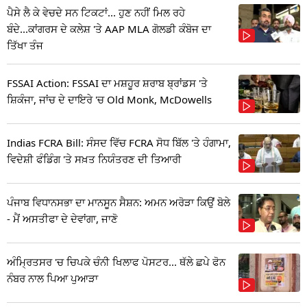
ਪੈਸੇ ਲੈ ਕੇ ਵੇਚਦੇ ਸਨ ਟਿਕਟਾਂ... ਹੁਣ ਨਹੀਂ ਮਿਲ ਰਹੇ
ਬੰਦੇ...ਕਾਂਗਰਸ ਦੇ ਕਲੇਸ਼ 'ਤੇ AAP MLA ਗੋਲਡੀ ਕੰਬੋਜ ਦਾ
ਤਿੱਖਾ ਤੰਜ
FSSAI Action: FSSAI ਦਾ ਮਸ਼ਹੂਰ ਸ਼ਰਾਬ ਬ੍ਰਾਂਡਸ 'ਤੇ
ਸ਼ਿਕੰਜਾ, ਜਾਂਚ ਦੇ ਦਾਇਰੇ 'ਚ Old Monk, McDowells
Indias FCRA Bill: ਸੰਸਦ ਵਿੱਚ FCRA ਸੋਧ ਬਿੱਲ 'ਤੇ ਹੰਗਾਮਾ,
ਵਿਦੇਸ਼ੀ ਫੰਡਿੰਗ 'ਤੇ ਸਖ਼ਤ ਨਿਯੰਤਰਣ ਦੀ ਤਿਆਰੀ
ਪੰਜਾਬ ਵਿਧਾਨਸਭਾ ਦਾ ਮਾਨਸੂਨ ਸੈਸ਼ਨ: ਅਮਨ ਅਰੋੜਾ ਕਿਉਂ ਬੋਲੇ
- ਮੈਂ ਅਸਤੀਫਾ ਦੇ ਦੇਵਾਂਗਾ, ਜਾਣੋ
ਅੰਮ੍ਰਿਤਸਰ 'ਚ ਚਿਪਕੇ ਚੰਨੀ ਖਿਲਾਫ ਪੋਸਟਰ... ਥੱਲੇ ਛਪੇ ਫੋਨ
ਨੰਬਰ ਨਾਲ ਪਿਆ ਪੁਆੜਾ