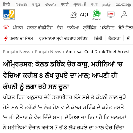
हिन्दी 
News9
ಕನ್ನಡ
తెలుగు
मराठी
ગુજરાતી
বাংলা
தமிழ்
മലയാളം
AQI
ਖੇਤੀਬਾੜੀ
ਪੰਜਾਬ
ਸ਼ਾਰਟ ਵੀਡੀਓਜ਼
ਦੇਸ਼
ਦੁਨੀਆ
ਟ੍ਰੈਂਡਿੰਗ
ਮਨੋਰੰਜਨ
ਫੋਟੋ ਗੈਲ
ਪੰਜਾਬ ਦਾ ਮੌਸਮ
ਹੁਕਮਨਾਮਾ ਸ੍ਰੀ ਦਰਬਾਰ ਸਾਹਿਬ
ਦਿੱਲੀ
ਲੋਕਸਭਾ
ਸੰਸ
ਸ਼ਾਰਟ ਵੀਡੀਓਜ਼
Punjabi News
Punjab News
Amritsar Cold Drink Thief Arres
ਕਾਰੋਬਾਰ
ਅੰਮ੍ਰਿਤਸਰ: ਕੋਲਡ ਡਰਿੰਕ ਚੋਰ ਕਾਬੂ, ਮਹੀਨਿਆਂ ‘ਚ
ਕਰਿਅਰ
ਵੇਚਿਆ ਕਰੀਬ 8 ਲੱਖ ਰੁਪਏ ਦਾ ਮਾਲ; ਆਪਣੀ ਹੀ
ਮਨੋਰੰਜਨ
ਕੰਪਨੀ ਨੂੰ ਲਗਾ ਰਹੇ ਸਨ ਚੂਨਾ
ਦੇਸ਼
ਪੀੜਤ ਧਿਰ ਅਨੁਸਾਰ ਦੋਵੇਂ ਡਰਾਈਵਰ ਲੰਮੇ ਸਮੇਂ ਤੋਂ ਕੰਪਨੀ ਨਾਲ ਜੁੜੇ
ਹੋਏ ਸਨ ਤੇ ਟਰੱਕਾਂ 'ਚ ਲੋਡ ਹੋਣ ਵਾਲੇ ਕੋਲਡ ਡਰਿੰਕ ਦੇ ਕਰੇਟ ਰਸਤੇ
ਲਾਈਫ ਸਟਾਈਲ
'ਚ ਹੀ ਉਤਾਰ ਕੇ ਵੇਚ ਦਿੰਦੇ ਸਨ। ਦੱਸਿਆ ਜਾ ਰਿਹਾ ਹੈ ਕਿ ਮੁਲਜ਼ਮਾਂ
ਪੰਜਾਬ
ਨੇ ਮਹੀਨਿਆਂ ਦੌਰਾਨ ਕਰੀਬ 7 ਤੋਂ 8 ਲੱਖ ਰੁਪਏ ਦਾ ਮਾਲ ਵੇਚ ਦਿੱਤਾ