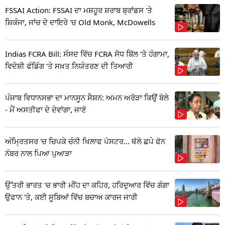
FSSAI Action: FSSAI ਦਾ ਮਸ਼ਹੂਰ ਸ਼ਰਾਬ ਬ੍ਰਾਂਡਸ 'ਤੇ
ਸ਼ਿਕੰਜਾ, ਜਾਂਚ ਦੇ ਦਾਇਰੇ 'ਚ Old Monk, McDowells
Indias FCRA Bill: ਸੰਸਦ ਵਿੱਚ FCRA ਸੋਧ ਬਿੱਲ 'ਤੇ ਹੰਗਾਮਾ,
ਵਿਦੇਸ਼ੀ ਫੰਡਿੰਗ 'ਤੇ ਸਖ਼ਤ ਨਿਯੰਤਰਣ ਦੀ ਤਿਆਰੀ
ਪੰਜਾਬ ਵਿਧਾਨਸਭਾ ਦਾ ਮਾਨਸੂਨ ਸੈਸ਼ਨ: ਅਮਨ ਅਰੋੜਾ ਕਿਉਂ ਬੋਲੇ
- ਮੈਂ ਅਸਤੀਫਾ ਦੇ ਦੇਵਾਂਗਾ, ਜਾਣੋ
ਅੰਮ੍ਰਿਤਸਰ 'ਚ ਚਿਪਕੇ ਚੰਨੀ ਖਿਲਾਫ ਪੋਸਟਰ... ਥੱਲੇ ਛਪੇ ਫੋਨ
ਨੰਬਰ ਨਾਲ ਪਿਆ ਪੁਆੜਾ
ਉੱਤਰੀ ਭਾਰਤ 'ਚ ਭਾਰੀ ਮੀਂਹ ਦਾ ਕਹਿਰ, ਹਰਿਦੁਆਰ ਵਿੱਚ ਗੰਗਾ
ਉਫਾਨ 'ਤੇ, ਕਈ ਸੂਬਿਆਂ ਵਿੱਚ ਬਚਾਅ ਕਾਰਜ ਜਾਰੀ