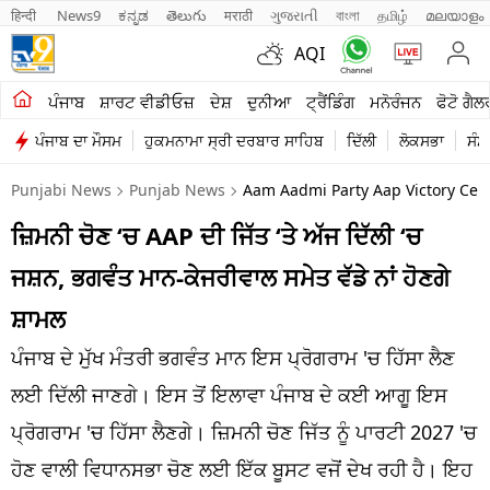
हिन्दी 
News9
ಕನ್ನಡ
తెలుగు
मराठी
ગુજરાતી
বাংলা
தமிழ்
മലയാളം
AQI
ਖੇਤੀਬਾੜੀ
ਪੰਜਾਬ
ਸ਼ਾਰਟ ਵੀਡੀਓਜ਼
ਦੇਸ਼
ਦੁਨੀਆ
ਟ੍ਰੈਂਡਿੰਗ
ਮਨੋਰੰਜਨ
ਫੋਟੋ ਗੈਲ
ਪੰਜਾਬ ਦਾ ਮੌਸਮ
ਹੁਕਮਨਾਮਾ ਸ੍ਰੀ ਦਰਬਾਰ ਸਾਹਿਬ
ਦਿੱਲੀ
ਲੋਕਸਭਾ
ਸੰਸ
ਸ਼ਾਰਟ ਵੀਡੀਓਜ਼
Punjabi News
Punjab News
Aam Aadmi Party Aap Victory Cer
ਕਾਰੋਬਾਰ
ਜ਼ਿਮਨੀ ਚੋਣ ‘ਚ AAP ਦੀ ਜਿੱਤ ‘ਤੇ ਅੱਜ ਦਿੱਲੀ ‘ਚ
ਕਰਿਅਰ
ਜਸ਼ਨ, ਭਗਵੰਤ ਮਾਨ-ਕੇਜਰੀਵਾਲ ਸਮੇਤ ਵੱਡੇ ਨਾਂ ਹੋਣਗੇ
ਮਨੋਰੰਜਨ
ਸ਼ਾਮਲ
ਦੇਸ਼
ਪੰਜਾਬ ਦੇ ਮੁੱਖ ਮੰਤਰੀ ਭਗਵੰਤ ਮਾਨ ਇਸ ਪ੍ਰੋਗਰਾਮ 'ਚ ਹਿੱਸਾ ਲੈਣ
ਲਈ ਦਿੱਲੀ ਜਾਣਗੇ। ਇਸ ਤੋਂ ਇਲਾਵਾ ਪੰਜਾਬ ਦੇ ਕਈ ਆਗੂ ਇਸ
ਲਾਈਫ ਸਟਾਈਲ
ਪ੍ਰੋਗਰਾਮ 'ਚ ਹਿੱਸਾ ਲੈਣਗੇ। ਜ਼ਿਮਨੀ ਚੋਣ ਜਿੱਤ ਨੂੰ ਪਾਰਟੀ 2027 'ਚ
ਪੰਜਾਬ
ਹੋਣ ਵਾਲੀ ਵਿਧਾਨਸਭਾ ਚੋਣ ਲਈ ਇੱਕ ਬੂਸਟ ਵਜੋਂ ਦੇਖ ਰਹੀ ਹੈ। ਇਹ