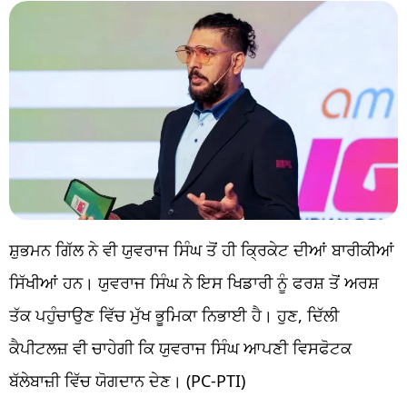
ਸ਼ੁਭਮਨ ਗਿੱਲ ਨੇ ਵੀ ਯੁਵਰਾਜ ਸਿੰਘ ਤੋਂ ਹੀ ਕ੍ਰਿਕੇਟ ਦੀਆਂ ਬਾਰੀਕੀਆਂ
ਸਿੱਖੀਆਂ ਹਨ। ਯੁਵਰਾਜ ਸਿੰਘ ਨੇ ਇਸ ਖਿਡਾਰੀ ਨੂੰ ਫਰਸ਼ ਤੋਂ ਅਰਸ਼
ਤੱਕ ਪਹੁੰਚਾਉਣ ਵਿੱਚ ਮੁੱਖ ਭੂਮਿਕਾ ਨਿਭਾਈ ਹੈ। ਹੁਣ, ਦਿੱਲੀ
ਕੈਪੀਟਲਜ਼ ਵੀ ਚਾਹੇਗੀ ਕਿ ਯੁਵਰਾਜ ਸਿੰਘ ਆਪਣੀ ਵਿਸਫੋਟਕ
ਬੱਲੇਬਾਜ਼ੀ ਵਿੱਚ ਯੋਗਦਾਨ ਦੇਣ। (PC-PTI)