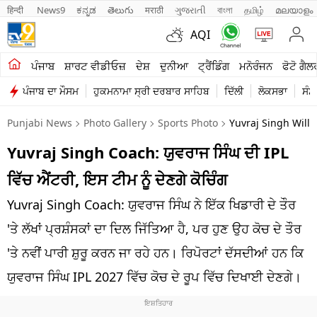
हिन्दी 
News9
ಕನ್ನಡ
తెలుగు
मराठी
ગુજરાતી
বাংলা
தமிழ்
മലയാളം
AQI
ਖੇਤੀਬਾੜੀ
ਪੰਜਾਬ
ਸ਼ਾਰਟ ਵੀਡੀਓਜ਼
ਦੇਸ਼
ਦੁਨੀਆ
ਟ੍ਰੈਂਡਿੰਗ
ਮਨੋਰੰਜਨ
ਫੋਟੋ ਗੈਲ
ਪੰਜਾਬ ਦਾ ਮੌਸਮ
ਹੁਕਮਨਾਮਾ ਸ੍ਰੀ ਦਰਬਾਰ ਸਾਹਿਬ
ਦਿੱਲੀ
ਲੋਕਸਭਾ
ਸੰਸ
ਸ਼ਾਰਟ ਵੀਡੀਓਜ਼
Punjabi News
Photo Gallery
Sports Photo
Yuvraj Singh Will 
ਕਾਰੋਬਾਰ
Yuvraj Singh Coach: ਯੁਵਰਾਜ ਸਿੰਘ ਦੀ IPL
ਕਰਿਅਰ
ਵਿੱਚ ਐਂਟਰੀ, ਇਸ ਟੀਮ ਨੂੰ ਦੇਣਗੇ ਕੋਚਿੰਗ
ਮਨੋਰੰਜਨ
Yuvraj Singh Coach: ਯੁਵਰਾਜ ਸਿੰਘ ਨੇ ਇੱਕ ਖਿਡਾਰੀ ਦੇ ਤੌਰ
ਦੇਸ਼
'ਤੇ ਲੱਖਾਂ ਪ੍ਰਸ਼ੰਸਕਾਂ ਦਾ ਦਿਲ ਜਿੱਤਿਆ ਹੈ, ਪਰ ਹੁਣ ਉਹ ਕੋਚ ਦੇ ਤੌਰ
'ਤੇ ਨਵੀਂ ਪਾਰੀ ਸ਼ੁਰੂ ਕਰਨ ਜਾ ਰਹੇ ਹਨ। ਰਿਪੋਰਟਾਂ ਦੱਸਦੀਆਂ ਹਨ ਕਿ
ਲਾਈਫ ਸਟਾਈਲ
ਯੁਵਰਾਜ ਸਿੰਘ IPL 2027 ਵਿੱਚ ਕੋਚ ਦੇ ਰੂਪ ਵਿੱਚ ਦਿਖਾਈ ਦੇਣਗੇ।
ਪੰਜਾਬ