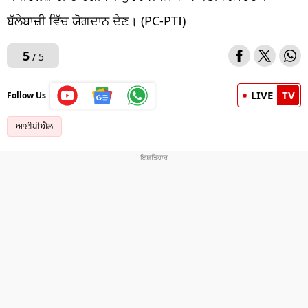
ਬੱਲੇਬਾਜ਼ੀ ਵਿੱਚ ਯੋਗਦਾਨ ਦੇਣ। (PC-PTI)
5
/ 5
LIVE
TV
Follow Us
ਆਈਪੀਐਲ