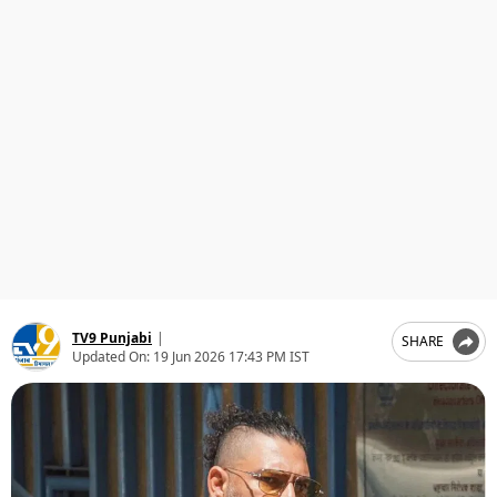
ਧਰਮ
ਖੇਡਾਂ
ਟੈਕਨੋਲਜੀ
ਟ੍ਰੈਂਡਿੰਗ
ਮੌਸਮ
ਦੁਨੀਆ
ਚੋਣਾਂ 2026
TV9 Punjabi
|
SHARE
Updated On:
19 Jun 2026 17:43 PM IST