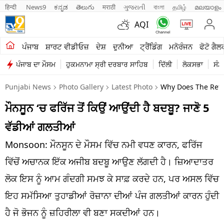
हिन्दी 
News9
ಕನ್ನಡ
తెలుగు
मराठी
ગુજરાતી
বাংলা
தமிழ்
മലയാളം
AQI
ਖੇਤੀਬਾੜੀ
ਪੰਜਾਬ
ਸ਼ਾਰਟ ਵੀਡੀਓਜ਼
ਦੇਸ਼
ਦੁਨੀਆ
ਟ੍ਰੈਂਡਿੰਗ
ਮਨੋਰੰਜਨ
ਫੋਟੋ ਗੈਲ
ਪੰਜਾਬ ਦਾ ਮੌਸਮ
ਹੁਕਮਨਾਮਾ ਸ੍ਰੀ ਦਰਬਾਰ ਸਾਹਿਬ
ਦਿੱਲੀ
ਲੋਕਸਭਾ
ਸੰਸ
ਸ਼ਾਰਟ ਵੀਡੀਓਜ਼
Punjabi News
Photo Gallery
Latest Photo
Why Does The Refr
ਕਾਰੋਬਾਰ
ਮੌਨਸੂਨ ‘ਚ ਫਰਿੱਜ ਤੋਂ ਕਿਉਂ ਆਉਂਦੀ ਹੈ ਬਦਬੂ? ਜਾਣੋ 5
ਕਰਿਅਰ
ਵੱਡੀਆਂ ਗਲਤੀਆਂ
ਮਨੋਰੰਜਨ
Monsoon: ਮੌਨਸੂਨ ਦੇ ਮੌਸਮ ਵਿੱਚ ਨਮੀ ਵਧਣ ਕਾਰਨ, ਫਰਿੱਜ
ਦੇਸ਼
ਵਿੱਚੋਂ ਅਚਾਨਕ ਇੱਕ ਅਜੀਬ ਬਦਬੂ ਆਉਣ ਲੱਗਦੀ ਹੈ। ਜ਼ਿਆਦਾਤਰ
ਲੋਕ ਇਸ ਨੂੰ ਆਮ ਗੰਦਗੀ ਸਮਝ ਕੇ ਸਾਫ਼ ਕਰਦੇ ਹਨ, ਪਰ ਅਸਲ ਵਿੱਚ
ਲਾਈਫ ਸਟਾਈਲ
ਇਹ ਸਮੱਸਿਆ ਤੁਹਾਡੀਆਂ ਰੋਜ਼ਾਨਾ ਦੀਆਂ ਪੰਜ ਗਲਤੀਆਂ ਕਾਰਨ ਹੁੰਦੀ
ਪੰਜਾਬ
ਹੈ ਜੋ ਭੋਜਨ ਨੂੰ ਜ਼ਹਿਰੀਲਾ ਵੀ ਬਣਾ ਸਕਦੀਆਂ ਹਨ।