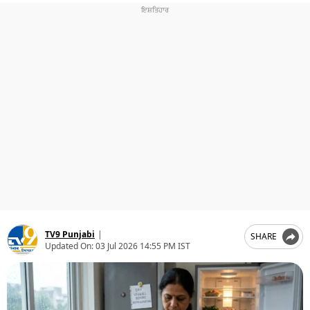
ਧਰਮ
ਖੇਡਾਂ
ਟੈਕਨੋਲਜੀ
ਟ੍ਰੈਂਡਿੰਗ
ਮੌਸਮ
ਦੁਨੀਆ
ਚੋਣਾਂ 2026
TV9 Punjabi
|
SHARE
Updated On:
03 Jul 2026 14:55 PM IST