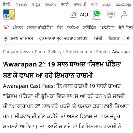
हिन्दी 
News9
ಕನ್ನಡ
తెలుగు
मराठी
ગુજરાતી
বাংলা
தமிழ்
മലയാളം
AQI
ਖੇਤੀਬਾੜੀ
ਪੰਜਾਬ
ਸ਼ਾਰਟ ਵੀਡੀਓਜ਼
ਦੇਸ਼
ਦੁਨੀਆ
ਟ੍ਰੈਂਡਿੰਗ
ਮਨੋਰੰਜਨ
ਫੋਟੋ ਗੈਲ
ਪੰਜਾਬ ਦਾ ਮੌਸਮ
ਹੁਕਮਨਾਮਾ ਸ੍ਰੀ ਦਰਬਾਰ ਸਾਹਿਬ
ਦਿੱਲੀ
ਲੋਕਸਭਾ
ਸੰਸ
ਸ਼ਾਰਟ ਵੀਡੀਓਜ਼
Punjabi News
Photo Gallery
Entertainment Photo
Awarapan 
ਕਾਰੋਬਾਰ
‘Awarapan 2’: 19 ਸਾਲ ਬਾਅਦ ‘ਸ਼ਿਵਮ ਪੰਡਿਤ’
ਕਰਿਅਰ
ਬਣ ਕੇ ਵਾਪਸ ਆ ਰਹੇ ਇਮਰਾਨ ਹਾਸ਼ਮੀ
ਮਨੋਰੰਜਨ
Awarapan Cast Fees: ਇਮਰਾਨ ਹਾਸ਼ਮੀ 19 ਸਾਲਾਂ ਬਾਅਦ
ਦੇਸ਼
"ਸ਼ਿਵਮ ਪੰਡਿਤ" ਦੀ ਭੂਮਿਕਾ ਵਿੱਚ ਵਾਪਸ ਆ ਰਹੇ ਹਨ ਅਤੇ ਜਲਦੀ
ਹੀ "ਆਵਾਰਾਪਨ 2" ਨਾਲ ਵੱਡੇ ਪਰਦੇ 'ਤੇ ਧਮਾਕਾ ਕਰਨ ਲਈ ਤਿਆਰ
ਲਾਈਫ ਸਟਾਈਲ
ਹਨ। ਸੀਕਵਲ ਦੀ ਗੱਲ ਕਰੀਏ ਤਾਂ ਅਸਲ ਫਿਲਮ ਦਾ ਨਾਮ ਜ਼ਰੂਰ
ਪੰਜਾਬ
ਸਾਹਮਣੇ ਆਵੇਗਾ। ਤਾਂ, ਆਓ ਜਾਣਦੇ ਹਾਂ ਕਿ ਇਮਰਾਨ ਹਾਸ਼ਮੀ ਨੇ