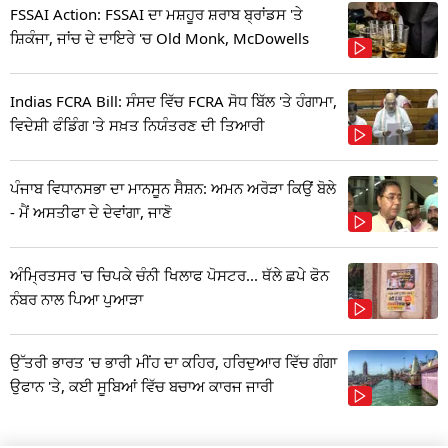
FSSAI Action: FSSAI ਦਾ ਮਸ਼ਹੂਰ ਸ਼ਰਾਬ ਬ੍ਰਾਂਡਸ 'ਤੇ
ਸ਼ਿਕੰਜਾ, ਜਾਂਚ ਦੇ ਦਾਇਰੇ 'ਚ Old Monk, McDowells
Indias FCRA Bill: ਸੰਸਦ ਵਿੱਚ FCRA ਸੋਧ ਬਿੱਲ 'ਤੇ ਹੰਗਾਮਾ,
ਵਿਦੇਸ਼ੀ ਫੰਡਿੰਗ 'ਤੇ ਸਖ਼ਤ ਨਿਯੰਤਰਣ ਦੀ ਤਿਆਰੀ
ਪੰਜਾਬ ਵਿਧਾਨਸਭਾ ਦਾ ਮਾਨਸੂਨ ਸੈਸ਼ਨ: ਅਮਨ ਅਰੋੜਾ ਕਿਉਂ ਬੋਲੇ
- ਮੈਂ ਅਸਤੀਫਾ ਦੇ ਦੇਵਾਂਗਾ, ਜਾਣੋ
ਅੰਮ੍ਰਿਤਸਰ 'ਚ ਚਿਪਕੇ ਚੰਨੀ ਖਿਲਾਫ ਪੋਸਟਰ... ਥੱਲੇ ਛਪੇ ਫੋਨ
ਨੰਬਰ ਨਾਲ ਪਿਆ ਪੁਆੜਾ
ਉੱਤਰੀ ਭਾਰਤ 'ਚ ਭਾਰੀ ਮੀਂਹ ਦਾ ਕਹਿਰ, ਹਰਿਦੁਆਰ ਵਿੱਚ ਗੰਗਾ
ਉਫਾਨ 'ਤੇ, ਕਈ ਸੂਬਿਆਂ ਵਿੱਚ ਬਚਾਅ ਕਾਰਜ ਜਾਰੀ