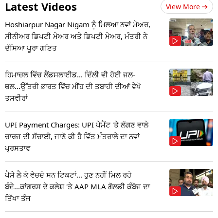
Latest Videos
View More
Hoshiarpur Nagar Nigam ਨੂੰ ਮਿਲਆ ਨਵਾਂ ਮੇਅਰ,
ਸੀਨੀਅਰ ਡਿਪਟੀ ਮੇਅਰ ਅਤੇ ਡਿਪਟੀ ਮੇਅਰ, ਮੰਤਰੀ ਨੇ
ਦੱਸਿਆ ਪੂਰਾ ਗਣਿਤ
ਹਿਮਾਚਲ ਵਿੱਚ ਲੈਂਡਸਲਾਈਡ... ਦਿੱਲੀ ਵੀ ਹੋਈ ਜਲ-
ਥਲ...ਉੱਤਰੀ ਭਾਰਤ ਵਿੱਚ ਮੀਂਹ ਦੀ ਤਬਾਹੀ ਦੀਆਂ ਵੇਖੋ
ਤਸਵੀਰਾਂ
UPI Payment Charges: UPI ਪੇਮੈਂਟ 'ਤੇ ਲੱਗਣ ਵਾਲੇ
ਚਾਰਜ ਦੀ ਸੱਚਾਈ, ਜਾਣੋ ਕੀ ਹੈ ਵਿੱਤ ਮੰਤਰਾਲੇ ਦਾ ਨਵਾਂ
ਪ੍ਰਸਤਾਵ
ਪੈਸੇ ਲੈ ਕੇ ਵੇਚਦੇ ਸਨ ਟਿਕਟਾਂ... ਹੁਣ ਨਹੀਂ ਮਿਲ ਰਹੇ
ਬੰਦੇ...ਕਾਂਗਰਸ ਦੇ ਕਲੇਸ਼ 'ਤੇ AAP MLA ਗੋਲਡੀ ਕੰਬੋਜ ਦਾ
ਤਿੱਖਾ ਤੰਜ