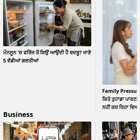
ਮੌਨਸੂਨ 'ਚ ਫਰਿੱਜ ਤੋਂ ਕਿਉਂ ਆਉਂਦੀ ਹੈ ਬਦਬੂ? ਜਾਣੋ
5 ਵੱਡੀਆਂ ਗਲਤੀਆਂ
Family Pressur
ਕਿਤੇ ਤੁਹਾਡਾ ਪਾਰਟਨਰ
ਨਹੀਂ ਕਰ ਰਿਹਾ ਵਿਆਹ? 
Business
ਨਜ਼ਰਅੰਦਾਜ਼