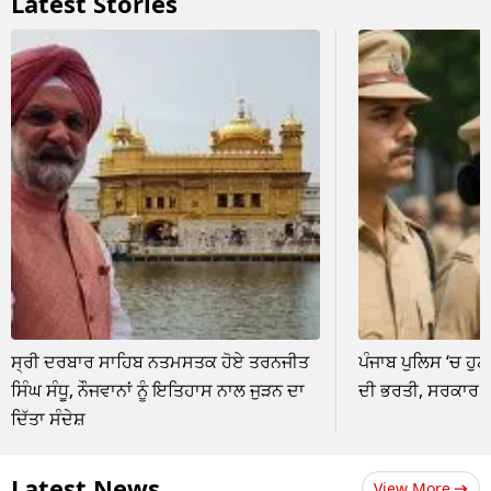
Latest Stories
ਸ੍ਰੀ ਦਰਬਾਰ ਸਾਹਿਬ ਨਤਮਸਤਕ ਹੋਏ ਤਰਨਜੀਤ
ਪੰਜਾਬ ਪੁਲਿਸ ‘ਚ ਹੁਣ ਸ
ਸਿੰਘ ਸੰਧੂ, ਨੌਜਵਾਨਾਂ ਨੂੰ ਇਤਿਹਾਸ ਨਾਲ ਜੁੜਨ ਦਾ
ਦੀ ਭਰਤੀ, ਸਰਕਾਰ ਨੇ
ਦਿੱਤਾ ਸੰਦੇਸ਼
Latest News
View More