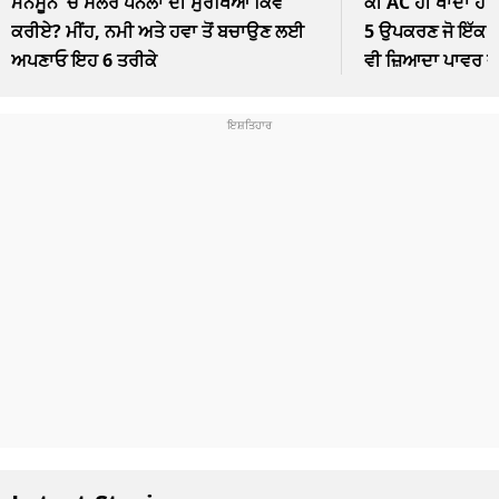
ਮੌਨਸੂਨ 'ਚ ਸੋਲਰ ਪੈਨਲਾਂ ਦੀ ਸੁਰੱਖਿਆ ਕਿਵੇਂ
ਕੀ AC ਹੀ ਖਾਂਦਾ ਹੈ 
ਕਰੀਏ? ਮੀਂਹ, ਨਮੀ ਅਤੇ ਹਵਾ ਤੋਂ ਬਚਾਉਣ ਲਈ
5 ਉਪਕਰਣ ਜੋ ਇੱਕ ਘੰ
ਅਪਣਾਓ ਇਹ 6 ਤਰੀਕੇ
ਵੀ ਜ਼ਿਆਦਾ ਪਾਵਰ 