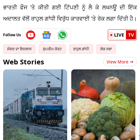
ਭਾਰਤੀ ਫੌਜ ‘ਤੇ ਕੀਤੀ ਗਈ ਟਿੱਪਣੀ ਨੂੰ ਲੈ ਕੇ ਲਖਨਊ ਦੀ ਇੱਕ
ਅਦਾਲਤ ਵੱਲੋਂ ਰਾਹੁਲ ਗਾਂਧੀ ਵਿਰੁੱਧ ਕਾਰਵਾਈ ‘ਤੇ ਰੋਕ ਲਗਾ ਦਿੱਤੀ ਹੈ।
LIVE
TV
Follow Us
ਸੰਸਦ ਦਾ ਇਜਲਾਸ
ਸੁਪਰੀਮ ਕੋਰਟ
ਰਾਹੁਲ ਗਾਂਧੀ
ਲੋਕ ਸਭਾ
Web Stories
View More