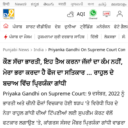
हिन्दी 
News9
ಕನ್ನಡ
తెలుగు
मराठी
ગુજરાતી
বাংলা
தமிழ்
മലയാളം
AQI
ਖੇਤੀਬਾੜੀ
ਪੰਜਾਬ
ਸ਼ਾਰਟ ਵੀਡੀਓਜ਼
ਦੇਸ਼
ਦੁਨੀਆ
ਟ੍ਰੈਂਡਿੰਗ
ਮਨੋਰੰਜਨ
ਫੋਟੋ ਗੈਲ
ਪੰਜਾਬ ਦਾ ਮੌਸਮ
ਹੁਕਮਨਾਮਾ ਸ੍ਰੀ ਦਰਬਾਰ ਸਾਹਿਬ
ਦਿੱਲੀ
ਲੋਕਸਭਾ
ਸੰਸ
ਸ਼ਾਰਟ ਵੀਡੀਓਜ਼
Punjabi News
India
Priyanka Gandhi On Supreme Court Comme
ਕਾਰੋਬਾਰ
ਕੌਣ ਸੱਚਾ ਭਾਰਤੀ, ਇਹ ਤੈਅ ਕਰਨਾ ਜੱਜਾਂ ਦਾ ਕੰਮ ਨਹੀਂ,
ਕਰਿਅਰ
ਮੇਰਾ ਭਰਾ ਕਰਦਾ ਹੈ ਫੌਜ ਦਾ ਸਤਿਕਾਰ … ਰਾਹੁਲ ਦੇ
ਮਨੋਰੰਜਨ
ਬਚਾਅ ਵਿੱਚ ਪ੍ਰਿਯੰਕਾ ਗਾਂਧੀ
ਦੇਸ਼
Priyaka Gandhi on Supreme Court: 9 ਦਸੰਬਰ, 2022 ਨੂੰ
ਭਾਰਤੀ ਅਤੇ ਚੀਨੀ ਫੌਜਾਂ ਵਿਚਕਾਰ ਹੋਈ ਝੜਪ 'ਤੇ ਵਿਰੋਧੀ ਧਿਰ ਦੇ
ਲਾਈਫ ਸਟਾਈਲ
ਨੇਤਾ ਰਾਹੁਲ ਗਾਂਧੀ ਦੀਆਂ ਟਿੱਪਣੀਆਂ ਲਈ ਸੁਪਰੀਮ ਕੋਰਟ ਵੱਲੋਂ
ਪੰਜਾਬ
ਫਟਕਾਰ ਲਗਾਉਣ 'ਤੇ, ਕਾਂਗਰਸ ਸੰਸਦ ਮੈਂਬਰ ਪ੍ਰਿਯੰਕਾ ਗਾਂਧੀ ਵਾਡਰਾ