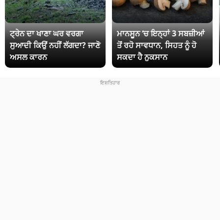
ਟ੍ਰੇਨ ਦਾ ਖਾਣਾ ਘਰ ਵਰਗਾ
ਮਾਨਸੂਨ ‘ਚ ਇਨ੍ਹਾਂ 3 ਸਬਜ਼ੀਆਂ
ਸੁਆਦੀ ਕਿਉਂ ਨਹੀਂ ਲੱਗਦਾ? ਜਾਣੋ
ਤੋਂ ਰਹੋ ਸਾਵਧਾਨ, ਸਿਹਤ ਨੂੰ ਹੋ
ਅਸਲ ਕਾਰਨ
ਸਕਦਾ ਹੈ ਨੁਕਸਾਨ