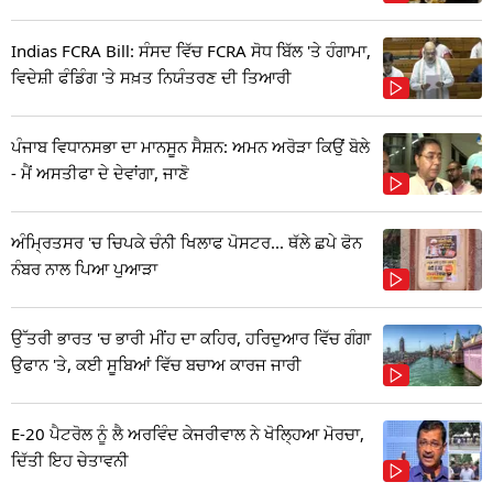
Indias FCRA Bill: ਸੰਸਦ ਵਿੱਚ FCRA ਸੋਧ ਬਿੱਲ 'ਤੇ ਹੰਗਾਮਾ,
ਵਿਦੇਸ਼ੀ ਫੰਡਿੰਗ 'ਤੇ ਸਖ਼ਤ ਨਿਯੰਤਰਣ ਦੀ ਤਿਆਰੀ
ਪੰਜਾਬ ਵਿਧਾਨਸਭਾ ਦਾ ਮਾਨਸੂਨ ਸੈਸ਼ਨ: ਅਮਨ ਅਰੋੜਾ ਕਿਉਂ ਬੋਲੇ
- ਮੈਂ ਅਸਤੀਫਾ ਦੇ ਦੇਵਾਂਗਾ, ਜਾਣੋ
ਅੰਮ੍ਰਿਤਸਰ 'ਚ ਚਿਪਕੇ ਚੰਨੀ ਖਿਲਾਫ ਪੋਸਟਰ... ਥੱਲੇ ਛਪੇ ਫੋਨ
ਨੰਬਰ ਨਾਲ ਪਿਆ ਪੁਆੜਾ
ਉੱਤਰੀ ਭਾਰਤ 'ਚ ਭਾਰੀ ਮੀਂਹ ਦਾ ਕਹਿਰ, ਹਰਿਦੁਆਰ ਵਿੱਚ ਗੰਗਾ
ਉਫਾਨ 'ਤੇ, ਕਈ ਸੂਬਿਆਂ ਵਿੱਚ ਬਚਾਅ ਕਾਰਜ ਜਾਰੀ
E-20 ਪੈਟਰੋਲ ਨੂੰ ਲੈ ਅਰਵਿੰਦ ਕੇਜਰੀਵਾਲ ਨੇ ਖੋਲ੍ਹਿਆ ਮੋਰਚਾ,
ਦਿੱਤੀ ਇਹ ਚੇਤਾਵਨੀ