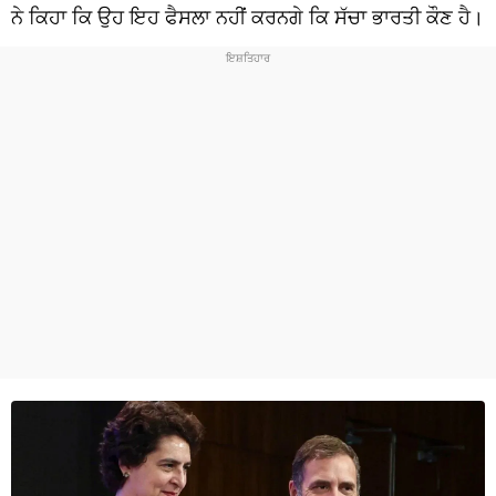
ਧਰਮ
ਨੇ ਕਿਹਾ ਕਿ ਉਹ ਇਹ ਫੈਸਲਾ ਨਹੀਂ ਕਰਨਗੇ ਕਿ ਸੱਚਾ ਭਾਰਤੀ ਕੌਣ ਹੈ।
ਖੇਡਾਂ
ਟੈਕਨੋਲਜੀ
ਟ੍ਰੈਂਡਿੰਗ
ਮੌਸਮ
ਦੁਨੀਆ
ਚੋਣਾਂ 2026