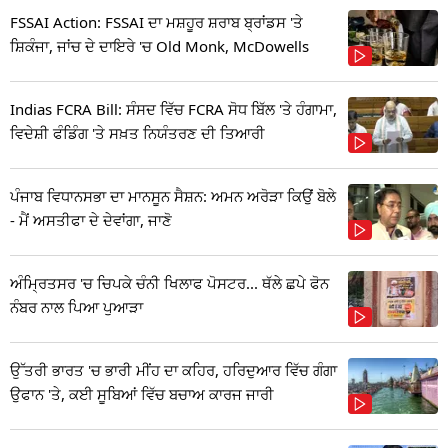
FSSAI Action: FSSAI ਦਾ ਮਸ਼ਹੂਰ ਸ਼ਰਾਬ ਬ੍ਰਾਂਡਸ 'ਤੇ
ਸ਼ਿਕੰਜਾ, ਜਾਂਚ ਦੇ ਦਾਇਰੇ 'ਚ Old Monk, McDowells
Indias FCRA Bill: ਸੰਸਦ ਵਿੱਚ FCRA ਸੋਧ ਬਿੱਲ 'ਤੇ ਹੰਗਾਮਾ,
ਵਿਦੇਸ਼ੀ ਫੰਡਿੰਗ 'ਤੇ ਸਖ਼ਤ ਨਿਯੰਤਰਣ ਦੀ ਤਿਆਰੀ
ਪੰਜਾਬ ਵਿਧਾਨਸਭਾ ਦਾ ਮਾਨਸੂਨ ਸੈਸ਼ਨ: ਅਮਨ ਅਰੋੜਾ ਕਿਉਂ ਬੋਲੇ
- ਮੈਂ ਅਸਤੀਫਾ ਦੇ ਦੇਵਾਂਗਾ, ਜਾਣੋ
ਅੰਮ੍ਰਿਤਸਰ 'ਚ ਚਿਪਕੇ ਚੰਨੀ ਖਿਲਾਫ ਪੋਸਟਰ... ਥੱਲੇ ਛਪੇ ਫੋਨ
ਨੰਬਰ ਨਾਲ ਪਿਆ ਪੁਆੜਾ
ਉੱਤਰੀ ਭਾਰਤ 'ਚ ਭਾਰੀ ਮੀਂਹ ਦਾ ਕਹਿਰ, ਹਰਿਦੁਆਰ ਵਿੱਚ ਗੰਗਾ
ਉਫਾਨ 'ਤੇ, ਕਈ ਸੂਬਿਆਂ ਵਿੱਚ ਬਚਾਅ ਕਾਰਜ ਜਾਰੀ