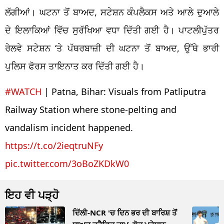
ਲੱਗੀਆਂ। ਘਟਨਾ ਤੋਂ ਬਾਅਦ, ਸਟੇਸ਼ਨ ਕੰਪਲੈਕਸ ਅਤੇ ਆਲੇ ਦੁਆਲੇ
ਦੇ ਇਲਾਕਿਆਂ ਵਿੱਚ ਸੁਰੱਖਿਆ ਵਧਾ ਦਿੱਤੀ ਗਈ ਹੈ। ਪਾਟਲੀਪੁੱਤਰ
ਰੇਲਵੇ ਸਟੇਸ਼ਨ ‘ਤੇ ਪੱਥਰਬਾਜ਼ੀ ਦੀ ਘਟਨਾ ਤੋਂ ਬਾਅਦ, ਉੱਥੇ ਭਾਰੀ
ਪੁਲਿਸ ਫੋਰਸ ਤਾਇਨਾਤ ਕਰ ਦਿੱਤੀ ਗਈ ਹੈ।
#WATCH
| Patna, Bihar: Visuals from Patliputra
Railway Station where stone-pelting and
vandalism incident happened.
https://t.co/2ieqtruNFy
pic.twitter.com/3oBoZKDkW0
ਇਹ ਵੀ ਪੜ੍ਹੋ
ਦਿੱਲੀ-NCR 'ਚ ਦਿਨ ਭਰ ਦੀ ਬਾਰਿਸ਼ ਤੋਂ