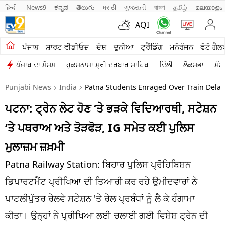
हिन्दी 
News9
ಕನ್ನಡ
తెలుగు
मराठी
ગુજરાતી
বাংলা
தமிழ்
മലയാളം
AQI
ਖੇਤੀਬਾੜੀ
ਪੰਜਾਬ
ਸ਼ਾਰਟ ਵੀਡੀਓਜ਼
ਦੇਸ਼
ਦੁਨੀਆ
ਟ੍ਰੈਂਡਿੰਗ
ਮਨੋਰੰਜਨ
ਫੋਟੋ ਗੈਲ
ਪੰਜਾਬ ਦਾ ਮੌਸਮ
ਹੁਕਮਨਾਮਾ ਸ੍ਰੀ ਦਰਬਾਰ ਸਾਹਿਬ
ਦਿੱਲੀ
ਲੋਕਸਭਾ
ਸੰਸ
ਸ਼ਾਰਟ ਵੀਡੀਓਜ਼
Punjabi News
India
Patna Students Enraged Over Train Delay
ਕਾਰੋਬਾਰ
ਪਟਨਾ: ਟ੍ਰੇਨ ਲੇਟ ਹੋਣ ‘ਤੇ ਭੜਕੇ ਵਿਦਿਆਰਥੀ, ਸਟੇਸ਼ਨ
ਕਰਿਅਰ
‘ਤੇ ਪਥਰਾਅ ਅਤੇ ਤੋੜਫੋੜ, IG ਸਮੇਤ ਕਈ ਪੁਲਿਸ
ਮਨੋਰੰਜਨ
ਮੁਲਾਜ਼ਮ ਜ਼ਖ਼ਮੀ
ਦੇਸ਼
Patna Railway Station: ਬਿਹਾਰ ਪੁਲਿਸ ਪ੍ਰੋਹਿਬਿਸ਼ਨ
ਡਿਪਾਰਟਮੈਂਟ ਪ੍ਰੀਖਿਆ ਦੀ ਤਿਆਰੀ ਕਰ ਰਹੇ ਉਮੀਦਵਾਰਾਂ ਨੇ
ਲਾਈਫ ਸਟਾਈਲ
ਪਾਟਲੀਪੁੱਤਰ ਰੇਲਵੇ ਸਟੇਸ਼ਨ 'ਤੇ ਰੇਲ ਪ੍ਰਬੰਧਾਂ ਨੂੰ ਲੈ ਕੇ ਹੰਗਾਮਾ
ਪੰਜਾਬ
ਕੀਤਾ। ਉਨ੍ਹਾਂ ਨੇ ਪ੍ਰੀਖਿਆ ਲਈ ਚਲਾਈ ਗਈ ਵਿਸ਼ੇਸ਼ ਟ੍ਰੇਨ ਦੀ