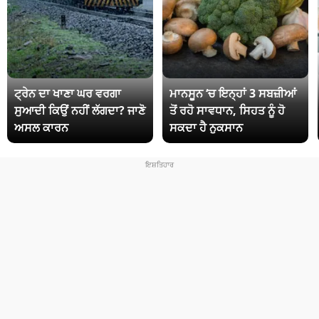
ਟ੍ਰੇਨ ਦਾ ਖਾਣਾ ਘਰ ਵਰਗਾ
ਮਾਨਸੂਨ ‘ਚ ਇਨ੍ਹਾਂ 3 ਸਬਜ਼ੀਆਂ
ਸੁਆਦੀ ਕਿਉਂ ਨਹੀਂ ਲੱਗਦਾ? ਜਾਣੋ
ਤੋਂ ਰਹੋ ਸਾਵਧਾਨ, ਸਿਹਤ ਨੂੰ ਹੋ
ਅਸਲ ਕਾਰਨ
ਸਕਦਾ ਹੈ ਨੁਕਸਾਨ