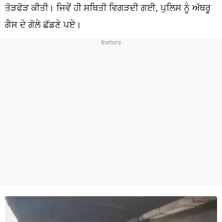
ਧਰਮ
ਤੋੜਫੋੜ ਕੀਤੀ। ਜਿਵੇਂ ਹੀ ਸਥਿਤੀ ਵਿਗੜਦੀ ਗਈ, ਪੁਲਿਸ ਨੂੰ ਅੱਥਰੂ
ਗੈਸ ਦੇ ਗੋਲੇ ਛੱਡਣੇ ਪਏ।
ਖੇਡਾਂ
ਟੈਕਨੋਲਜੀ
ਟ੍ਰੈਂਡਿੰਗ
ਮੌਸਮ
ਦੁਨੀਆ
ਚੋਣਾਂ 2026