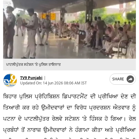
ਪਾਟਲੀਪੁੱਤਰ ਸਟੇਸ਼ਨ ‘ਤੇ ਪੁਲਿਸ ਤਾਇਨਾਤ
TV9 Punjabi
|
SHARE
Updated On:
14 Jun 2026 08:06 AM IST
ਬਿਹਾਰ ਪੁਲਿਸ ਪ੍ਰੋਹਿਬਿਸ਼ਨ ਡਿਪਾਰਟਮੈਂਟ ਦੀ ਪ੍ਰੀਖਿਆ ਦੇਣ ਦੀ
ਤਿਆਰੀ ਕਰ ਰਹੇ ਉਮੀਦਵਾਰਾਂ ਦਾ ਵਿਰੋਧ ਪ੍ਰਦਰਸ਼ਨ ਐਤਵਾਰ ਨੂੰ
ਪਟਨਾ ਦੇ ਪਾਟਲੀਪੁੱਤਰ ਰੇਲਵੇ ਸਟੇਸ਼ਨ ‘ਤੇ ਹਿੰਸਕ ਹੋ ਗਿਆ। ਰੇਲ
ਪ੍ਰਬੰਧਾਂ ਤੋਂ ਨਾਰਾਜ਼ ਉਮੀਦਵਾਰਾਂ ਨੇ ਹੰਗਾਮਾ ਕੀਤਾ ਅਤੇ ਪ੍ਰੀਖਿਆ