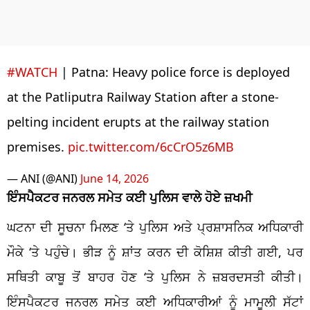
#WATCH
| Patna: Heavy police force is deployed
at the Patliputra Railway Station after a stone-
pelting incident erupts at the railway station
premises.
pic.twitter.com/6cCrO5z6MB
— ANI (@ANI)
June 14, 2026
ਇੰਸਪੈਕਟਰ ਜਨਰਲ ਸਮੇਤ ਕਈ ਪੁਲਿਸ ਵਾਲੇ ਹੋਏ ਜ਼ਖਮੀ
ਘਟਨਾ ਦੀ ਸੂਚਨਾ ਮਿਲਣ ‘ਤੇ ਪੁਲਿਸ ਅਤੇ ਪ੍ਰਸ਼ਾਸਨਿਕ ਅਧਿਕਾਰੀ
ਮੌਕੇ ‘ਤੇ ਪਹੁੰਚੇ। ਭੀੜ ਨੂੰ ਸ਼ਾਂਤ ਕਰਨ ਦੀ ਕੋਸ਼ਿਸ਼ ਕੀਤੀ ਗਈ, ਪਰ
ਸਥਿਤੀ ਕਾਬੂ ਤੋਂ ਬਾਹਰ ਹੋਣ ‘ਤੇ ਪੁਲਿਸ ਨੇ ਜ਼ਬਰਦਸਤੀ ਕੀਤੀ।
ਇੰਸਪੈਕਟਰ ਜਨਰਲ ਸਮੇਤ ਕਈ ਅਧਿਕਾਰੀਆਂ ਨੂੰ ਮਾਮੂਲੀ ਸੱਟਾਂ