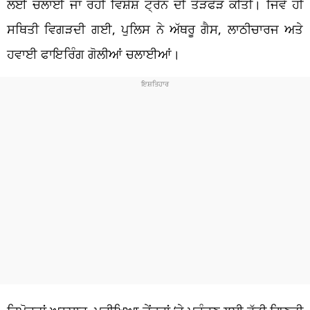
ਲਈ ਚਲਾਈ ਜਾ ਰਹੀ ਵਿਸ਼ੇਸ਼ ਟ੍ਰੇਨ ਦੀ ਤੋੜਫੋੜ ਕੀਤੀ। ਜਿਵੇਂ ਹੀ
ਸਥਿਤੀ ਵਿਗੜਦੀ ਗਈ, ਪੁਲਿਸ ਨੇ ਅੱਥਰੂ ਗੈਸ, ਲਾਠੀਚਾਰਜ ਅਤੇ
ਹਵਾਈ ਫਾਇਰਿੰਗ ਗੋਲੀਆਂ ਚਲਾਈਆਂ।