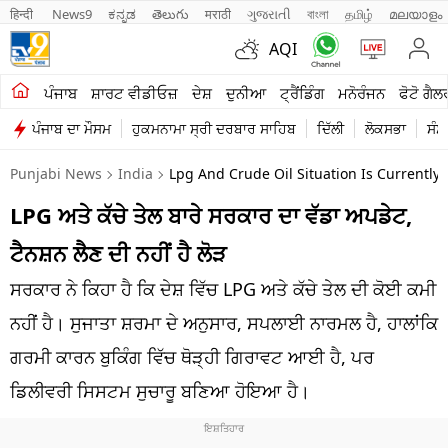
हिन्दी 
News9
ಕನ್ನಡ
తెలుగు
मराठी
ગુજરાતી
বাংলা
தமிழ்
മലയാളം
AQI
ਖੇਤੀਬਾੜੀ
ਪੰਜਾਬ
ਸ਼ਾਰਟ ਵੀਡੀਓਜ਼
ਦੇਸ਼
ਦੁਨੀਆ
ਟ੍ਰੈਂਡਿੰਗ
ਮਨੋਰੰਜਨ
ਫੋਟੋ ਗੈਲ
ਪੰਜਾਬ ਦਾ ਮੌਸਮ
ਹੁਕਮਨਾਮਾ ਸ੍ਰੀ ਦਰਬਾਰ ਸਾਹਿਬ
ਦਿੱਲੀ
ਲੋਕਸਭਾ
ਸੰਸ
ਸ਼ਾਰਟ ਵੀਡੀਓਜ਼
Punjabi News
India
Lpg And Crude Oil Situation Is Currentl
ਕਾਰੋਬਾਰ
LPG ਅਤੇ ਕੱਚੇ ਤੇਲ ਬਾਰੇ ਸਰਕਾਰ ਦਾ ਵੱਡਾ ਅਪਡੇਟ,
ਕਰਿਅਰ
ਟੈਨਸ਼ਨ ਲੈਣ ਦੀ ਨਹੀਂ ਹੈ ਲੋੜ
ਮਨੋਰੰਜਨ
ਸਰਕਾਰ ਨੇ ਕਿਹਾ ਹੈ ਕਿ ਦੇਸ਼ ਵਿੱਚ LPG ਅਤੇ ਕੱਚੇ ਤੇਲ ਦੀ ਕੋਈ ਕਮੀ
ਦੇਸ਼
ਨਹੀਂ ਹੈ। ਸੁਜਾਤਾ ਸ਼ਰਮਾ ਦੇ ਅਨੁਸਾਰ, ਸਪਲਾਈ ਨਾਰਮਲ ਹੈ, ਹਾਲਾਂਕਿ
ਗਰਮੀ ਕਾਰਨ ਬੁਕਿੰਗ ਵਿੱਚ ਥੋੜ੍ਹੀ ਗਿਰਾਵਟ ਆਈ ਹੈ, ਪਰ
ਲਾਈਫ ਸਟਾਈਲ
ਡਿਲੀਵਰੀ ਸਿਸਟਮ ਸੁਚਾਰੂ ਬਣਿਆ ਹੋਇਆ ਹੈ।
ਪੰਜਾਬ