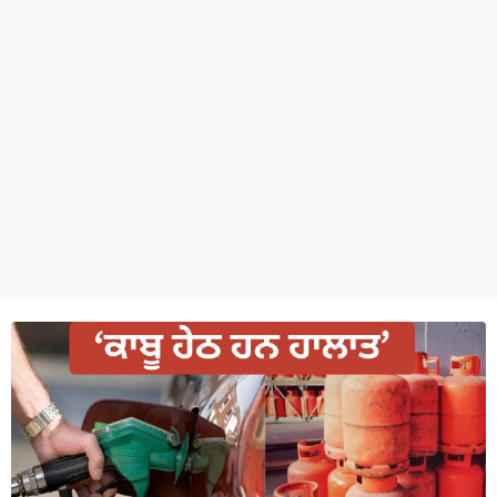
ਧਰਮ
ਖੇਡਾਂ
ਟੈਕਨੋਲਜੀ
ਟ੍ਰੈਂਡਿੰਗ
ਮੌਸਮ
ਦੁਨੀਆ
ਚੋਣਾਂ 2026