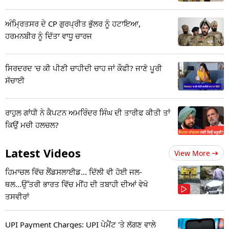
ਅੰਮ੍ਰਿਤਸਰ ਦੇ CP ਗੁਰਪ੍ਰੀਤ ਭੁੱਲਰ ਨੂੰ ਹਟਾਇਆ,
ਹਰਮਨਬੀਰ ਨੂੰ ਦਿੱਤਾ ਵਾਧੂ ਚਾਰਜ
ਸਿਰਦਰਦ 'ਚ ਕੀ ਪੀਣੀ ਚਾਹੀਦੀ ਚਾਹ ਜਾਂ ਕੌਫੀ? ਜਾਣੋ ਪੂਰੀ
ਸੱਚਾਈ
ਰਾਹੁਲ ਗਾਂਧੀ ਨੇ ਕੈਪਟਨ ਅਮਰਿੰਦਰ ਸਿੰਘ ਦੀ ਤਾਰੀਫ ਕੀਤੀ ਤਾਂ
ਕਿਉਂ ਮਚੀ ਹਲਚਲ?
Latest Videos
View More
ਹਿਮਾਚਲ ਵਿੱਚ ਲੈਂਡਸਲਾਈਡ... ਦਿੱਲੀ ਵੀ ਹੋਈ ਜਲ-
ਥਲ...ਉੱਤਰੀ ਭਾਰਤ ਵਿੱਚ ਮੀਂਹ ਦੀ ਤਬਾਹੀ ਦੀਆਂ ਵੇਖੋ
ਤਸਵੀਰਾਂ
UPI Payment Charges: UPI ਪੇਮੈਂਟ 'ਤੇ ਲੱਗਣ ਵਾਲੇ