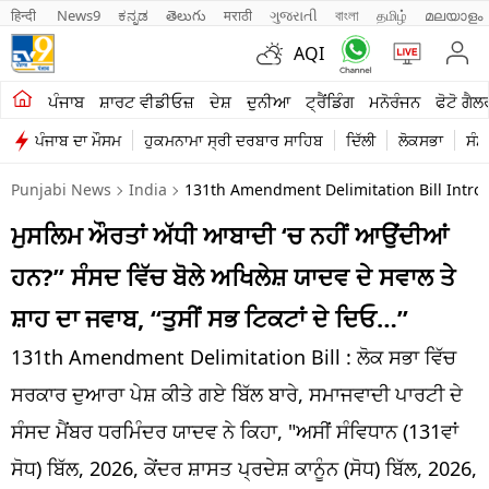
हिन्दी 
News9
ಕನ್ನಡ
తెలుగు
मराठी
ગુજરાતી
বাংলা
தமிழ்
മലയാളം
AQI
ਖੇਤੀਬਾੜੀ
ਪੰਜਾਬ
ਸ਼ਾਰਟ ਵੀਡੀਓਜ਼
ਦੇਸ਼
ਦੁਨੀਆ
ਟ੍ਰੈਂਡਿੰਗ
ਮਨੋਰੰਜਨ
ਫੋਟੋ ਗੈਲ
ਪੰਜਾਬ ਦਾ ਮੌਸਮ
ਹੁਕਮਨਾਮਾ ਸ੍ਰੀ ਦਰਬਾਰ ਸਾਹਿਬ
ਦਿੱਲੀ
ਲੋਕਸਭਾ
ਸੰਸ
ਸ਼ਾਰਟ ਵੀਡੀਓਜ਼
Punjabi News
India
131th Amendment Delimitation Bill Introd
ਕਾਰੋਬਾਰ
ਮੁਸਲਿਮ ਔਰਤਾਂ ਅੱਧੀ ਆਬਾਦੀ ‘ਚ ਨਹੀਂ ਆਉਂਦੀਆਂ
ਕਰਿਅਰ
ਹਨ?” ਸੰਸਦ ਵਿੱਚ ਬੋਲੇ ਅਖਿਲੇਸ਼ ਯਾਦਵ ਦੇ ਸਵਾਲ ਤੇ
ਮਨੋਰੰਜਨ
ਸ਼ਾਹ ਦਾ ਜਵਾਬ, “ਤੁਸੀਂ ਸਭ ਟਿਕਟਾਂ ਦੇ ਦਿਓ…”
ਦੇਸ਼
131th Amendment Delimitation Bill : ਲੋਕ ਸਭਾ ਵਿੱਚ
ਸਰਕਾਰ ਦੁਆਰਾ ਪੇਸ਼ ਕੀਤੇ ਗਏ ਬਿੱਲ ਬਾਰੇ, ਸਮਾਜਵਾਦੀ ਪਾਰਟੀ ਦੇ
ਲਾਈਫ ਸਟਾਈਲ
ਸੰਸਦ ਮੈਂਬਰ ਧਰਮਿੰਦਰ ਯਾਦਵ ਨੇ ਕਿਹਾ, "ਅਸੀਂ ਸੰਵਿਧਾਨ (131ਵਾਂ
ਪੰਜਾਬ
ਸੋਧ) ਬਿੱਲ, 2026, ਕੇਂਦਰ ਸ਼ਾਸਤ ਪ੍ਰਦੇਸ਼ ਕਾਨੂੰਨ (ਸੋਧ) ਬਿੱਲ, 2026,