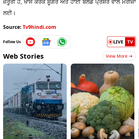
ਜ਼ਰੂਰੀ ਹੈ, ਖਾਸ ਕਰਕੇ ਸ਼ੂਗਰ ਅਤੇ ਹਾਈ ਬਲੱਡ ਪ੍ਰੈਸ਼ਰ ਵਾਲੇ ਮਰੀਜ਼ਾਂ
ਲਈ।
Source:
Tv9hindi.com
LIVE
TV
Follow Us
Web Stories
View More