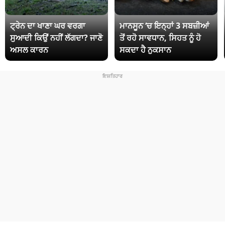
ਟ੍ਰੇਨ ਦਾ ਖਾਣਾ ਘਰ ਵਰਗਾ
ਮਾਨਸੂਨ ‘ਚ ਇਨ੍ਹਾਂ 3 ਸਬਜ਼ੀਆਂ
ਸੁਆਦੀ ਕਿਉਂ ਨਹੀਂ ਲੱਗਦਾ? ਜਾਣੋ
ਤੋਂ ਰਹੋ ਸਾਵਧਾਨ, ਸਿਹਤ ਨੂੰ ਹੋ
ਅਸਲ ਕਾਰਨ
ਸਕਦਾ ਹੈ ਨੁਕਸਾਨ