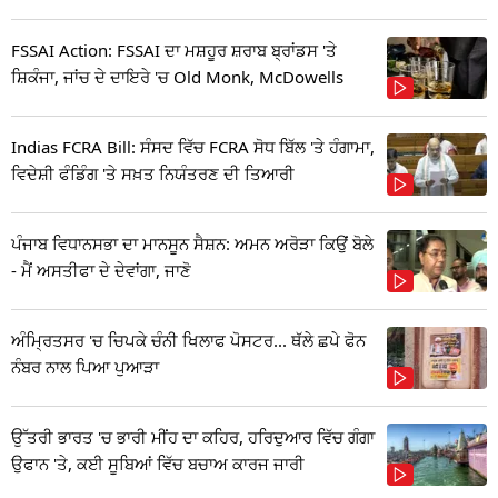
FSSAI Action: FSSAI ਦਾ ਮਸ਼ਹੂਰ ਸ਼ਰਾਬ ਬ੍ਰਾਂਡਸ 'ਤੇ
ਸ਼ਿਕੰਜਾ, ਜਾਂਚ ਦੇ ਦਾਇਰੇ 'ਚ Old Monk, McDowells
Indias FCRA Bill: ਸੰਸਦ ਵਿੱਚ FCRA ਸੋਧ ਬਿੱਲ 'ਤੇ ਹੰਗਾਮਾ,
ਵਿਦੇਸ਼ੀ ਫੰਡਿੰਗ 'ਤੇ ਸਖ਼ਤ ਨਿਯੰਤਰਣ ਦੀ ਤਿਆਰੀ
ਪੰਜਾਬ ਵਿਧਾਨਸਭਾ ਦਾ ਮਾਨਸੂਨ ਸੈਸ਼ਨ: ਅਮਨ ਅਰੋੜਾ ਕਿਉਂ ਬੋਲੇ
- ਮੈਂ ਅਸਤੀਫਾ ਦੇ ਦੇਵਾਂਗਾ, ਜਾਣੋ
ਅੰਮ੍ਰਿਤਸਰ 'ਚ ਚਿਪਕੇ ਚੰਨੀ ਖਿਲਾਫ ਪੋਸਟਰ... ਥੱਲੇ ਛਪੇ ਫੋਨ
ਨੰਬਰ ਨਾਲ ਪਿਆ ਪੁਆੜਾ
ਉੱਤਰੀ ਭਾਰਤ 'ਚ ਭਾਰੀ ਮੀਂਹ ਦਾ ਕਹਿਰ, ਹਰਿਦੁਆਰ ਵਿੱਚ ਗੰਗਾ
ਉਫਾਨ 'ਤੇ, ਕਈ ਸੂਬਿਆਂ ਵਿੱਚ ਬਚਾਅ ਕਾਰਜ ਜਾਰੀ