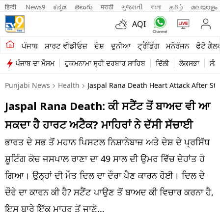
हिन्दी 
News9
ಕನ್ನಡ
తెలుగు
मराठी
ગુજરાતી
বাংলা
தமிழ்
മലയാളം
AQI
ਖੇਤੀਬਾੜੀ
ਪੰਜਾਬ
ਸ਼ਾਰਟ ਵੀਡੀਓਜ਼
ਦੇਸ਼
ਦੁਨੀਆ
ਟ੍ਰੈਂਡਿੰਗ
ਮਨੋਰੰਜਨ
ਫੋਟੋ ਗੈਲ
ਪੰਜਾਬ ਦਾ ਮੌਸਮ
ਹੁਕਮਨਾਮਾ ਸ੍ਰੀ ਦਰਬਾਰ ਸਾਹਿਬ
ਦਿੱਲੀ
ਲੋਕਸਭਾ
ਸੰਸ
ਸ਼ਾਰਟ ਵੀਡੀਓਜ਼
Punjabi News
Health
Jaspal Rana Death Heart Attack After St
ਕਾਰੋਬਾਰ
Jaspal Rana Death: ਕੀ ਸਟੈਂਟ ਤੋਂ ਬਾਅਦ ਵੀ ਆ
ਕਰਿਅਰ
ਸਕਦਾ ਹੈ ਹਾਰਟ ਅਟੈਕ? ਮਾਹਿਰਾਂ ਨੇ ਦੱਸੀ ਸੱਚਾਈ
ਮਨੋਰੰਜਨ
ਭਾਰਤ ਦੇ ਸਭ ਤੋਂ ਮਹਾਨ ਪਿਸਟਲ ਨਿਸ਼ਾਨੇਬਾਜ਼ ਅਤੇ ਦੇਸ਼ ਦੇ ਪ੍ਰਸਿੱਧ
ਦੇਸ਼
ਸ਼ੂਟਿੰਗ ਕੋਚ ਜਸਪਾਲ ਰਾਣਾ ਦਾ 49 ਸਾਲ ਦੀ ਉਮਰ ਵਿੱਚ ਦੇਹਾਂਤ ਹੋ
ਗਿਆ। ਉਨ੍ਹਾਂ ਦੀ ਮੌਤ ਦਿਲ ਦਾ ਦੌਰਾ ਪੈਣ ਕਾਰਨ ਹੋਈ। ਦਿਲ ਦੇ
ਲਾਈਫ ਸਟਾਈਲ
ਦੌਰੇ ਦਾ ਕਾਰਨ ਕੀ ਹੈ? ਸਟੈਂਟ ਪਾਉਣ ਤੋਂ ਬਾਅਦ ਕੀ ਵਿਚਾਰ ਕਰਨਾ ਹੈ,
ਪੰਜਾਬ
ਇਸ ਬਾਰੇ ਇੱਕ ਮਾਹਰ ਤੋਂ ਜਾਣੋ...