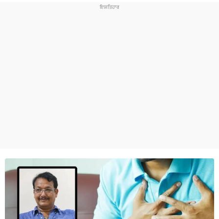
ਧਰਮ
ਖੇਡਾਂ
ਟੈਕਨੋਲਜੀ
ਟ੍ਰੈਂਡਿੰਗ
ਮੌਸਮ
ਦੁਨੀਆ
ਚੋਣਾਂ 2026