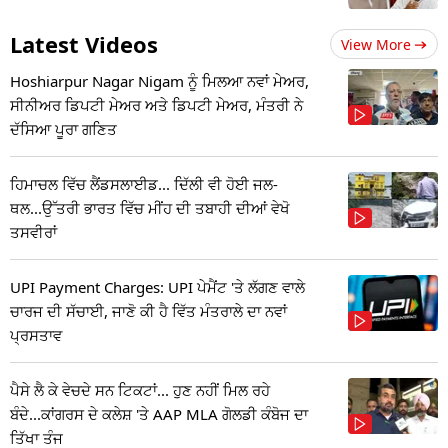
Latest Videos
View More
Hoshiarpur Nagar Nigam ਨੂੰ ਮਿਲਆ ਨਵਾਂ ਮੇਅਰ,
ਸੀਨੀਅਰ ਡਿਪਟੀ ਮੇਅਰ ਅਤੇ ਡਿਪਟੀ ਮੇਅਰ, ਮੰਤਰੀ ਨੇ
ਦੱਸਿਆ ਪੂਰਾ ਗਣਿਤ
ਹਿਮਾਚਲ ਵਿੱਚ ਲੈਂਡਸਲਾਈਡ... ਦਿੱਲੀ ਵੀ ਹੋਈ ਜਲ-
ਥਲ...ਉੱਤਰੀ ਭਾਰਤ ਵਿੱਚ ਮੀਂਹ ਦੀ ਤਬਾਹੀ ਦੀਆਂ ਵੇਖੋ
ਤਸਵੀਰਾਂ
UPI Payment Charges: UPI ਪੇਮੈਂਟ 'ਤੇ ਲੱਗਣ ਵਾਲੇ
ਚਾਰਜ ਦੀ ਸੱਚਾਈ, ਜਾਣੋ ਕੀ ਹੈ ਵਿੱਤ ਮੰਤਰਾਲੇ ਦਾ ਨਵਾਂ
ਪ੍ਰਸਤਾਵ
ਪੈਸੇ ਲੈ ਕੇ ਵੇਚਦੇ ਸਨ ਟਿਕਟਾਂ... ਹੁਣ ਨਹੀਂ ਮਿਲ ਰਹੇ
ਬੰਦੇ...ਕਾਂਗਰਸ ਦੇ ਕਲੇਸ਼ 'ਤੇ AAP MLA ਗੋਲਡੀ ਕੰਬੋਜ ਦਾ
ਤਿੱਖਾ ਤੰਜ