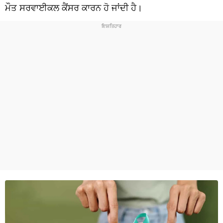
ਧਰਮ
ਮੌਤ ਸਰਵਾਈਕਲ ਕੈਂਸਰ ਕਾਰਨ ਹੋ ਜਾਂਦੀ ਹੈ।
ਖੇਡਾਂ
ਟੈਕਨੋਲਜੀ
ਟ੍ਰੈਂਡਿੰਗ
ਮੌਸਮ
ਦੁਨੀਆ
ਚੋਣਾਂ 2026