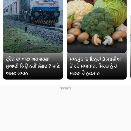
ਟ੍ਰੇਨ ਦਾ ਖਾਣਾ ਘਰ ਵਰਗਾ
ਮਾਨਸੂਨ ‘ਚ ਇਨ੍ਹਾਂ 3 ਸਬਜ਼ੀਆਂ
ਸੁਆਦੀ ਕਿਉਂ ਨਹੀਂ ਲੱਗਦਾ? ਜਾਣੋ
ਤੋਂ ਰਹੋ ਸਾਵਧਾਨ, ਸਿਹਤ ਨੂੰ ਹੋ
ਅਸਲ ਕਾਰਨ
ਸਕਦਾ ਹੈ ਨੁਕਸਾਨ