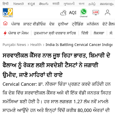
हिन्दी 
News9
ಕನ್ನಡ
తెలుగు
मराठी
ગુજરાતી
বাংলা
தமிழ்
മലയാളം
AQI
ਖੇਤੀਬਾੜੀ
ਪੰਜਾਬ
ਸ਼ਾਰਟ ਵੀਡੀਓਜ਼
ਦੇਸ਼
ਦੁਨੀਆ
ਟ੍ਰੈਂਡਿੰਗ
ਮਨੋਰੰਜਨ
ਫੋਟੋ ਗੈਲ
ਪੰਜਾਬ ਦਾ ਮੌਸਮ
ਹੁਕਮਨਾਮਾ ਸ੍ਰੀ ਦਰਬਾਰ ਸਾਹਿਬ
ਦਿੱਲੀ
ਲੋਕਸਭਾ
ਸੰਸ
ਸ਼ਾਰਟ ਵੀਡੀਓਜ਼
Punjabi News
Health
India Is Battling Cervical Cancer Indi
ਕਾਰੋਬਾਰ
ਸਰਵਾਈਕਲ ਕੈਂਸਰ ਨਾਲ ਜੂਝ ਰਿਹਾ ਭਾਰਤ, ਬਿਮਾਰੀ ਦੇ
ਕਰਿਅਰ
ਫੈਲਾਅ ਨੂੰ ਰੋਕਣ ਲਈ ਸਵਦੇਸ਼ੀ ਟੈਸਟਾਂ ਨੇ ਜਗਾਈ
ਮਨੋਰੰਜਨ
ਉਮੀਦ, ਜਾਣੋ ਮਾਹਿਰਾਂ ਦੀ ਰਾਏ
ਦੇਸ਼
Cervical Cancer: ਡਾ. ਨੀਰਜਾ ਚਿੰਤਾ ਪ੍ਰਗਟ ਕਰਦੇ ਕਹਿੰਦੀ ਹਨ
ਕਿ ਦੇਸ਼ ਵਿੱਚ ਸਰਵਾਈਕਲ ਕੈਂਸਰ ਅਜੇ ਵੀ ਇੱਕ ਵੱਡੀ ਜਨਤਕ ਸਿਹਤ
ਲਾਈਫ ਸਟਾਈਲ
ਸਮੱਸਿਆ ਬਣੀ ਹੋਈ ਹੈ। ਹਰ ਸਾਲ ਲਗਭਗ 1.27 ਲੱਖ ਨਵੇਂ ਮਾਮਲੇ
ਪੰਜਾਬ
ਸਾਹਮਣੇ ਆਉਂਦੇ ਹਨ ਅਤੇ ਇਨ੍ਹਾਂ ਵਿੱਚੋਂ ਕਰੀਬ 80,000 ਔਰਤਾਂ ਦੀ