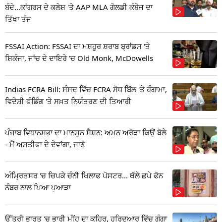
ਬੰਦੇ...ਕਾਂਗਰਸ ਦੇ ਕਲੇਸ਼ 'ਤੇ AAP MLA ਗੋਲਡੀ ਕੰਬੋਜ ਦਾ
ਤਿੱਖਾ ਤੰਜ
FSSAI Action: FSSAI ਦਾ ਮਸ਼ਹੂਰ ਸ਼ਰਾਬ ਬ੍ਰਾਂਡਸ 'ਤੇ
ਸ਼ਿਕੰਜਾ, ਜਾਂਚ ਦੇ ਦਾਇਰੇ 'ਚ Old Monk, McDowells
Indias FCRA Bill: ਸੰਸਦ ਵਿੱਚ FCRA ਸੋਧ ਬਿੱਲ 'ਤੇ ਹੰਗਾਮਾ,
ਵਿਦੇਸ਼ੀ ਫੰਡਿੰਗ 'ਤੇ ਸਖ਼ਤ ਨਿਯੰਤਰਣ ਦੀ ਤਿਆਰੀ
ਪੰਜਾਬ ਵਿਧਾਨਸਭਾ ਦਾ ਮਾਨਸੂਨ ਸੈਸ਼ਨ: ਅਮਨ ਅਰੋੜਾ ਕਿਉਂ ਬੋਲੇ
- ਮੈਂ ਅਸਤੀਫਾ ਦੇ ਦੇਵਾਂਗਾ, ਜਾਣੋ
ਅੰਮ੍ਰਿਤਸਰ 'ਚ ਚਿਪਕੇ ਚੰਨੀ ਖਿਲਾਫ ਪੋਸਟਰ... ਥੱਲੇ ਛਪੇ ਫੋਨ
ਨੰਬਰ ਨਾਲ ਪਿਆ ਪੁਆੜਾ
ਉੱਤਰੀ ਭਾਰਤ 'ਚ ਭਾਰੀ ਮੀਂਹ ਦਾ ਕਹਿਰ, ਹਰਿਦੁਆਰ ਵਿੱਚ ਗੰਗਾ