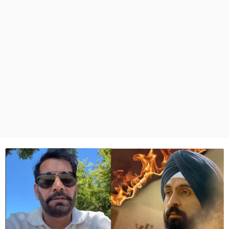
ਧਰਮ
ਖੇਡਾਂ
ਟੈਕਨੋਲਜੀ
ਟ੍ਰੈਂਡਿੰਗ
ਮੌਸਮ
ਦੁਨੀਆ
ਚੋਣਾਂ 2026