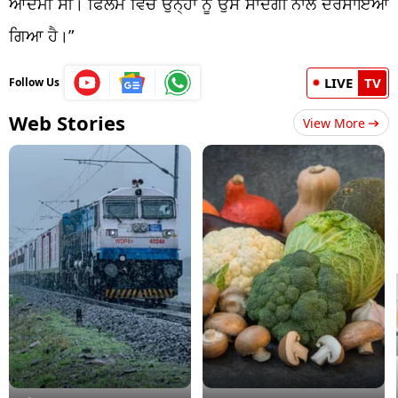
ਆਦਮੀ ਸੀ। ਫਿਲਮ ਵਿੱਚ ਉਨ੍ਹਾਂ ਨੂੰ ਉਸੇ ਸਾਦਗੀ ਨਾਲ ਦਰਸਾਇਆ
ਗਿਆ ਹੈ।”
LIVE
TV
Follow Us
Web Stories
View More