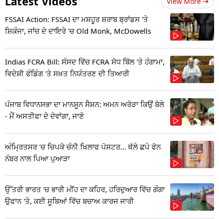
Latest Videos
View More
FSSAI Action: FSSAI ਦਾ ਮਸ਼ਹੂਰ ਸ਼ਰਾਬ ਬ੍ਰਾਂਡਸ 'ਤੇ
ਸ਼ਿਕੰਜਾ, ਜਾਂਚ ਦੇ ਦਾਇਰੇ 'ਚ Old Monk, McDowells
Indias FCRA Bill: ਸੰਸਦ ਵਿੱਚ FCRA ਸੋਧ ਬਿੱਲ 'ਤੇ ਹੰਗਾਮਾ,
ਵਿਦੇਸ਼ੀ ਫੰਡਿੰਗ 'ਤੇ ਸਖ਼ਤ ਨਿਯੰਤਰਣ ਦੀ ਤਿਆਰੀ
ਪੰਜਾਬ ਵਿਧਾਨਸਭਾ ਦਾ ਮਾਨਸੂਨ ਸੈਸ਼ਨ: ਅਮਨ ਅਰੋੜਾ ਕਿਉਂ ਬੋਲੇ
- ਮੈਂ ਅਸਤੀਫਾ ਦੇ ਦੇਵਾਂਗਾ, ਜਾਣੋ
ਅੰਮ੍ਰਿਤਸਰ 'ਚ ਚਿਪਕੇ ਚੰਨੀ ਖਿਲਾਫ ਪੋਸਟਰ... ਥੱਲੇ ਛਪੇ ਫੋਨ
ਨੰਬਰ ਨਾਲ ਪਿਆ ਪੁਆੜਾ
ਉੱਤਰੀ ਭਾਰਤ 'ਚ ਭਾਰੀ ਮੀਂਹ ਦਾ ਕਹਿਰ, ਹਰਿਦੁਆਰ ਵਿੱਚ ਗੰਗਾ
ਉਫਾਨ 'ਤੇ, ਕਈ ਸੂਬਿਆਂ ਵਿੱਚ ਬਚਾਅ ਕਾਰਜ ਜਾਰੀ