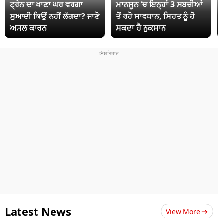
ਟ੍ਰੇਨ ਦਾ ਖਾਣਾ ਘਰ ਵਰਗਾ
ਮਾਨਸੂਨ ‘ਚ ਇਨ੍ਹਾਂ 3 ਸਬਜ਼ੀਆਂ
ਸੁਆਦੀ ਕਿਉਂ ਨਹੀਂ ਲੱਗਦਾ? ਜਾਣੋ
ਤੋਂ ਰਹੋ ਸਾਵਧਾਨ, ਸਿਹਤ ਨੂੰ ਹੋ
ਅਸਲ ਕਾਰਨ
ਸਕਦਾ ਹੈ ਨੁਕਸਾਨ
Latest News
View More