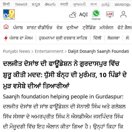
हिन्दी 
News9
ಕನ್ನಡ
తెలుగు
मराठी
ગુજરાતી
বাংলা
தமிழ்
മലയാളം
AQI
ਖੇਤੀਬਾੜੀ
ਪੰਜਾਬ
ਸ਼ਾਰਟ ਵੀਡੀਓਜ਼
ਦੇਸ਼
ਦੁਨੀਆ
ਟ੍ਰੈਂਡਿੰਗ
ਮਨੋਰੰਜਨ
ਫੋਟੋ ਗੈਲ
ਪੰਜਾਬ ਦਾ ਮੌਸਮ
ਹੁਕਮਨਾਮਾ ਸ੍ਰੀ ਦਰਬਾਰ ਸਾਹਿਬ
ਦਿੱਲੀ
ਲੋਕਸਭਾ
ਸੰਸ
ਸ਼ਾਰਟ ਵੀਡੀਓਜ਼
Punjabi News
Entertainment
Daljit Dosanjh Saanjh Foundati
ਕਾਰੋਬਾਰ
ਦਲਜੀਤ ਦੋਸਾਂਝ ਦੀ ਫਾਊਂਡੇਸ਼ਨ ਨੇ ਗੁਰਦਾਸਪੁਰ ਵਿੱਚ
ਕਰਿਅਰ
ਸ਼ੁਰੂ ਕੀਤੀ ਮਦਦ: ਧੁੱਸੀ ਬੰਨ੍ਹ ਦੀ ਮੁਰੰਮਤ, 10 ਪਿੰਡਾਂ ਦੇ
ਮਨੋਰੰਜਨ
ਮੁੜ ਵਸੇਬੇ ਦੀਆਂ ਤਿਆਰੀਆਂ
ਦੇਸ਼
Saanjh foundation helping people in Gurdaspur:
ਦਲਜੀਤ ਦੋਸਾਂਝ ਦੀ ਸਾਂਝ ਫਾਊਂਡੇਸ਼ਨ ਦੀ ਸੋਨਾਲੀ ਸਿੰਘ ਅਤੇ ਗਲੋਬਲ
ਲਾਈਫ ਸਟਾਈਲ
ਸਿੱਖ ਸੰਸਥਾ ਦੇ ਅਮਰਪ੍ਰੀਤ ਸਿੰਘ ਨੇ ਐਸਡੀਐਮ ਜਸਪਿੰਦਰ ਸਿੰਘ
ਪੰਜਾਬ
ਦੀ ਮੌਜੂਦਗੀ ਵਿੱਚ ਇਹ ਐਲਾਨ ਕੀਤਾ ਗਿਆ ਹੈ। ਉਨ੍ਹਾਂ ਕਿਹਾ ਕਿ