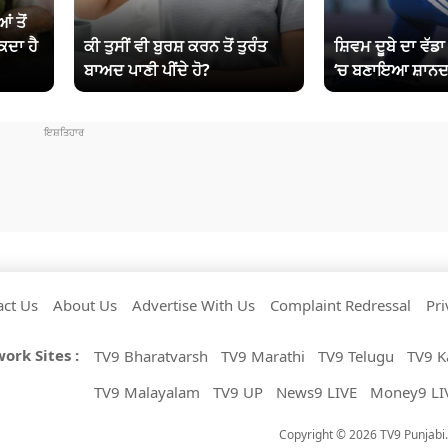
ਂ ਤੋਂ
ਕਦਾ ਹੈ
ਕੀ ਤੁਸੀਂ ਵੀ ਬੁਰਸ਼ ਕਰਨ ਤੋਂ ਤੁਰੰਤ
ਸ਼ਿਵਮ ਦੂਬੇ ਦਾ ਵੱਡ
ਬਾਅਦ ਪਾਣੀ ਪੀਂਦੇ ਹੋ?
‘ਚ ਬਣਾਇਆ ਸ਼ਾਨਦ
act Us
About Us
Advertise With Us
Complaint Redressal
Pri
ork Sites :
TV9 Bharatvarsh
TV9 Marathi
TV9 Telugu
TV9 K
TV9 Malayalam
TV9 UP
News9 LIVE
Money9 LI
Copyright © 2026 TV9 Punjabi. 