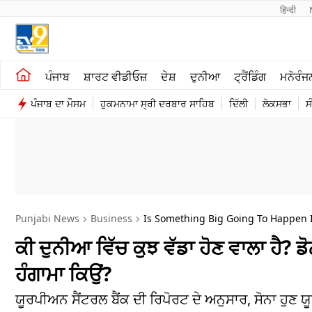
हिन्दी 
ਖੇਤੀਬਾੜੀ
ਕਰਿਅਰ
ਪੰਜਾਬ
ਸ਼ਾਰਟ ਵੀਡੀਓਜ਼
ਦੇਸ਼
ਦੁਨੀਆ
ਟ੍ਰੈਂਡਿੰਗ
ਮਨੋਰੰਜ
ਸ਼ਾਰਟ ਵੀਡੀਓਜ਼
ਮਨੋਰੰਜਨ
ਪੰਜਾਬ ਦਾ ਮੌਸਮ
ਹੁਕਮਨਾਮਾ ਸ੍ਰੀ ਦਰਬਾਰ ਸਾਹਿਬ
ਦਿੱਲੀ
ਲੋਕਸਭਾ
ਸ
ਕਾਰੋਬਾਰ
ਦੇਸ਼
Punjabi News
Business
Is Something Big Going To Happen I
ਕੀ ਦੁਨੀਆ ਵਿੱਚ ਕੁਝ ਵੱਡਾ ਹੋਣ ਵਾਲਾ ਹੈ? ਡ
ਹੰਗਾਮਾ ਕਿਉਂ?
ਯੂਰਪੀਅਨ ਸੈਂਟਰਲ ਬੈਂਕ ਦੀ ਰਿਪੋਰਟ ਦੇ ਅਨੁਸਾਰ, ਸੋਨਾ ਹੁਣ ਯ