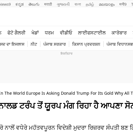
News9
ಕನ್ನಡ
తెలుగు
मराठी
ગુજરાતી
বাংলা
தமிழ்
മലയാളം
मनी9
ਲਾਈਫ ਸਟਾਈਲ
ਖੇਡਾਂ
ਨ
ਫੋਟੋ ਗੈਲਰੀ
ਖੇਡਾਂ
ਧਰਮ
ਵੀਡੀਓ
ਲਾਈਫਸਟਾਈਲ
ਕਾਰੋਬਾਰ
ਪੰਜਾਬ
ਟੈਕਨੋਲਜੀ
ੰਸਦ ਦਾ ਇਜਲਾਸ
ਨੀਟ
ਪੰਜਾਬ ਸਰਕਾਰ
ਕਿਸਾਨ ਪ੍ਰਦਰਸ਼ਨ
ਪੰਜਾਬ ਵਿਧਾਨਸਭਾ
ਧਰਮ
ਟ੍ਰੈਂਡਿੰਗ
n The World Europe Is Asking Donald Trump For Its Gold Why All 
ੋਨਾਲਡ ਟਰੰਪ ਤੋਂ ਯੂਰਪ ਮੰਗ ਰਿਹਾ ਹੈ ਆਪਣਾ ਸੋ
ੂਰੋ ਨਾਲੋਂ ਵਧੇਰੇ ਮਹੱਤਵਪੂਰਨ ਵਿਦੇਸ਼ੀ ਮੁਦਰਾ ਰਿਜ਼ਰਵ ਸੰਪਤੀ ਬਣ