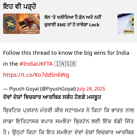
ਇਹ ਵੀ ਪੜ੍ਹੋ
ਲੋਨ 'ਤੇ ਖਰੀਦਿਆ ਹੈ ਫ਼ੋਨ ਅਤੇ ਨਹੀਂ
ਚੁਕਾਈ EMI ਤਾਂ ਹੋ ਜਾਵੇਗਾ Lock
Follow this thread to know the big wins for India
in the
#IndiaUKFTA
🇮🇳🇬🇧
https://t.co/Ko7ddSn6Wg
— Piyush Goyal (@PiyushGoyal)
July 24, 2025
ਦੋਵਾਂ
ਦੇਸ਼ਾਂ
ਵਿਚਕਾਰ ਆਰਥਿਕ ਸਬੰਧ ਹੋਣਗੇ
ਮਜਬੂਤ
ਬ੍ਰਿਟਿਸ਼
ਪ੍ਰਧਾਨ ਮੰਤਰੀ ਕੀਰ
ਸਟਾਰਮਰ
ਨੇ ਕਿਹਾ ਕਿ ਭਾਰਤ ਨਾਲ
ਸਾਡਾ ਇਤਿਹਾਸਕ ਵਪਾਰ ਸਮਝੌਤਾ ਬ੍ਰਿਟੇਨ ਲਈ ਇੱਕ ਵੱਡੀ ਜਿੱਤ
ਹੈ। ਉਨ੍ਹਾਂ ਕਿਹਾ ਕਿ ਇਹ ਸਮਝੌਤਾ ਦੋਵਾਂ
ਦੇਸ਼ਾਂ
ਵਿਚਕਾਰ ਆਰਥਿਕ