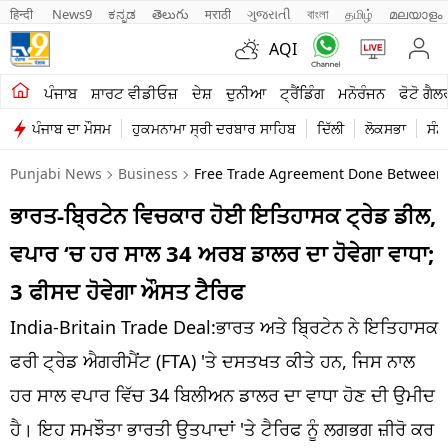
हिन्दी 
News9
ಕನ್ನಡ
తెలుగు
मराठी
ગુજરાતી
বাংলা
தமிழ்
മലയാളം
AQI
ਖੇਤੀਬਾੜੀ
ਪੰਜਾਬ
ਸ਼ਾਰਟ ਵੀਡੀਓਜ਼
ਦੇਸ਼
ਦੁਨੀਆ
ਟ੍ਰੈਂਡਿੰਗ
ਮਨੋਰੰਜਨ
ਫੋਟੋ ਗੈਲ
ਪੰਜਾਬ ਦਾ ਮੌਸਮ
ਹੁਕਮਨਾਮਾ ਸ੍ਰੀ ਦਰਬਾਰ ਸਾਹਿਬ
ਦਿੱਲੀ
ਲੋਕਸਭਾ
ਸੰਸ
ਸ਼ਾਰਟ ਵੀਡੀਓਜ਼
Punjabi News
Business
Free Trade Agreement Done Between In
ਕਾਰੋਬਾਰ
ਭਾਰਤ-ਬ੍ਰਿਟੇਨ ਵਿਚਕਾਰ ਹੋਈ ਇਤਿਹਾਸਕ ਟ੍ਰੇਡ ਡੀਲ,
ਕਰਿਅਰ
ਵਪਾਰ ‘ਚ ਹਰ ਸਾਲ 34 ਅਰਬ ਡਾਲਰ ਦਾ ਹੋਵੇਗਾ ਵਾਧਾ;
ਮਨੋਰੰਜਨ
3 ਫੀਸਦ ਹੋਵੇਗਾ ਔਸਤ ਟੈਰਿਫ
ਦੇਸ਼
India-Britain Trade Deal:ਭਾਰਤ ਅਤੇ ਬ੍ਰਿਟੇਨ ਨੇ ਇਤਿਹਾਸਕ
ਫਰੀ ਟ੍ਰੇਡ ਐਗਰੀਮੈਂਟ (FTA) 'ਤੇ ਦਸਤਖਤ ਕੀਤੇ ਹਨ, ਜਿਸ ਨਾਲ
ਲਾਈਫ ਸਟਾਈਲ
ਹਰ ਸਾਲ ਵਪਾਰ ਵਿੱਚ 34 ਬਿਲੀਅਨ ਡਾਲਰ ਦਾ ਵਾਧਾ ਹੋਣ ਦੀ ਉਮੀਦ
ਪੰਜਾਬ
ਹੈ। ਇਹ ਸਮਝੌਤਾ ਭਾਰਤੀ ਉਤਪਾਦਾਂ 'ਤੇ ਟੈਰਿਫ ਨੂੰ ਲਗਭਗ ਜ਼ੀਰੋ ਕਰ