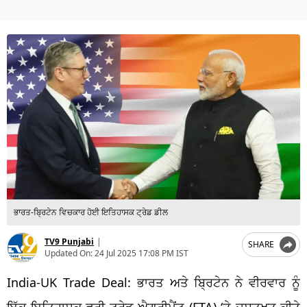
ਭਾਰਤ-ਬ੍ਰਿਟੇਨ ਵਿਚਕਾਰ ਹੋਈ ਇਤਿਹਾਸਕ ਟ੍ਰੇਡ ਡੀਲ
TV9 Punjabi
|
SHARE
Updated On:
24 Jul 2025 17:08 PM IST
India-UK Trade Deal
: ਭਾਰਤ ਅਤੇ ਬ੍ਰਿਟੇਨ ਨੇ ਵੀਰਵਾਰ ਨੂੰ
ਇੱਕ ਇਤਿਹਾਸਕ
ਫਰੀ ਟ੍ਰੇਡ ਐਗਰੀਮੈਂਟ
(
FTA) ‘
ਤੇ
ਦਸਤਖਤ
ਕੀਤੇ