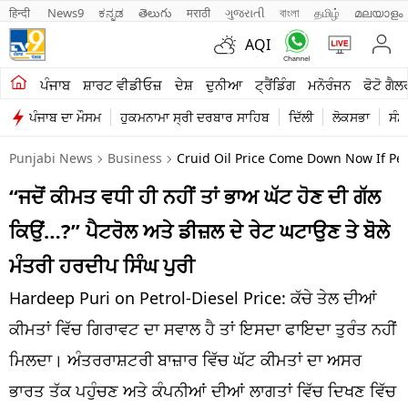
हिन्दी 
News9
ಕನ್ನಡ
తెలుగు
मराठी
ગુજરાતી
বাংলা
தமிழ்
മലയാളം
AQI
ਖੇਤੀਬਾੜੀ
ਪੰਜਾਬ
ਸ਼ਾਰਟ ਵੀਡੀਓਜ਼
ਦੇਸ਼
ਦੁਨੀਆ
ਟ੍ਰੈਂਡਿੰਗ
ਮਨੋਰੰਜਨ
ਫੋਟੋ ਗੈਲ
ਪੰਜਾਬ ਦਾ ਮੌਸਮ
ਹੁਕਮਨਾਮਾ ਸ੍ਰੀ ਦਰਬਾਰ ਸਾਹਿਬ
ਦਿੱਲੀ
ਲੋਕਸਭਾ
ਸੰਸ
ਸ਼ਾਰਟ ਵੀਡੀਓਜ਼
Punjabi News
Business
Cruid Oil Price Come Down Now If Petr
ਕਾਰੋਬਾਰ
“ਜਦੋਂ ਕੀਮਤ ਵਧੀ ਹੀ ਨਹੀਂ ਤਾਂ ਭਾਅ ਘੱਟ ਹੋਣ ਦੀ ਗੱਲ
ਕਰਿਅਰ
ਕਿਉਂ…?” ਪੈਟਰੋਲ ਅਤੇ ਡੀਜ਼ਲ ਦੇ ਰੇਟ ਘਟਾਉਣ ਤੇ ਬੋਲੇ
ਮਨੋਰੰਜਨ
ਮੰਤਰੀ ਹਰਦੀਪ ਸਿੰਘ ਪੁਰੀ
ਦੇਸ਼
Hardeep Puri on Petrol-Diesel Price: ਕੱਚੇ ਤੇਲ ਦੀਆਂ
ਕੀਮਤਾਂ ਵਿੱਚ ਗਿਰਾਵਟ ਦਾ ਸਵਾਲ ਹੈ ਤਾਂ ਇਸਦਾ ਫਾਇਦਾ ਤੁਰੰਤ ਨਹੀਂ
ਲਾਈਫ ਸਟਾਈਲ
ਮਿਲਦਾ। ਅੰਤਰਰਾਸ਼ਟਰੀ ਬਾਜ਼ਾਰ ਵਿੱਚ ਘੱਟ ਕੀਮਤਾਂ ਦਾ ਅਸਰ
ਪੰਜਾਬ
ਭਾਰਤ ਤੱਕ ਪਹੁੰਚਣ ਅਤੇ ਕੰਪਨੀਆਂ ਦੀਆਂ ਲਾਗਤਾਂ ਵਿੱਚ ਦਿਖਣ ਵਿੱਚ