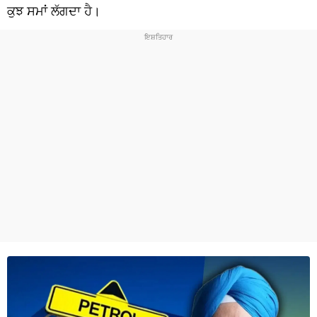
ਧਰਮ
ਕੁਝ ਸਮਾਂ ਲੱਗਦਾ ਹੈ।
ਖੇਡਾਂ
ਟੈਕਨੋਲਜੀ
ਟ੍ਰੈਂਡਿੰਗ
ਮੌਸਮ
ਦੁਨੀਆ
ਚੋਣਾਂ 2026