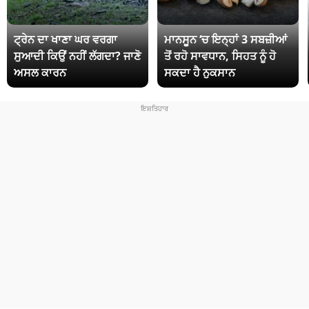
ਟ੍ਰੇਨ ਦਾ ਖਾਣਾ ਘਰ ਵਰਗਾ
ਮਾਨਸੂਨ ‘ਚ ਇਨ੍ਹਾਂ 3 ਸਬਜ਼ੀਆਂ
ਸੁਆਦੀ ਕਿਉਂ ਨਹੀਂ ਲੱਗਦਾ? ਜਾਣੋ
ਤੋਂ ਰਹੋ ਸਾਵਧਾਨ, ਸਿਹਤ ਨੂੰ ਹੋ
ਅਸਲ ਕਾਰਨ
ਸਕਦਾ ਹੈ ਨੁਕਸਾਨ