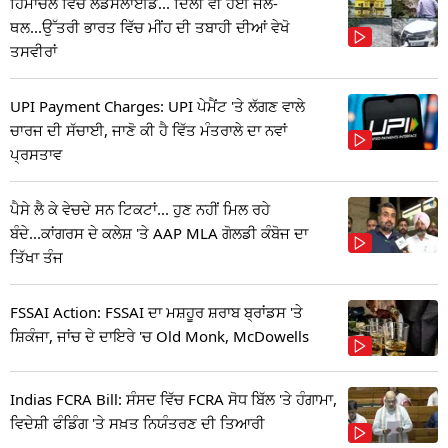
ਹਿਮਾਚਲ ਵਿੱਚ ਲੈਂਡਸਲਾਈਡ... ਦਿੱਲੀ ਵੀ ਹੋਈ ਜਲ-
ਥਲ...ਉੱਤਰੀ ਭਾਰਤ ਵਿੱਚ ਮੀਂਹ ਦੀ ਤਬਾਹੀ ਦੀਆਂ ਵੇਖੋ
ਤਸਵੀਰਾਂ
UPI Payment Charges: UPI ਪੇਮੈਂਟ 'ਤੇ ਲੱਗਣ ਵਾਲੇ
ਚਾਰਜ ਦੀ ਸੱਚਾਈ, ਜਾਣੋ ਕੀ ਹੈ ਵਿੱਤ ਮੰਤਰਾਲੇ ਦਾ ਨਵਾਂ
ਪ੍ਰਸਤਾਵ
ਪੈਸੇ ਲੈ ਕੇ ਵੇਚਦੇ ਸਨ ਟਿਕਟਾਂ... ਹੁਣ ਨਹੀਂ ਮਿਲ ਰਹੇ
ਬੰਦੇ...ਕਾਂਗਰਸ ਦੇ ਕਲੇਸ਼ 'ਤੇ AAP MLA ਗੋਲਡੀ ਕੰਬੋਜ ਦਾ
ਤਿੱਖਾ ਤੰਜ
FSSAI Action: FSSAI ਦਾ ਮਸ਼ਹੂਰ ਸ਼ਰਾਬ ਬ੍ਰਾਂਡਸ 'ਤੇ
ਸ਼ਿਕੰਜਾ, ਜਾਂਚ ਦੇ ਦਾਇਰੇ 'ਚ Old Monk, McDowells
Indias FCRA Bill: ਸੰਸਦ ਵਿੱਚ FCRA ਸੋਧ ਬਿੱਲ 'ਤੇ ਹੰਗਾਮਾ,
ਵਿਦੇਸ਼ੀ ਫੰਡਿੰਗ 'ਤੇ ਸਖ਼ਤ ਨਿਯੰਤਰਣ ਦੀ ਤਿਆਰੀ