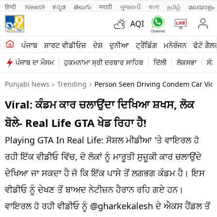
हिन्दी 
News9
ಕನ್ನಡ
తెలుగు
मराठी
ગુજરાતી
বাংলা
தமிழ்
മലയാളം
AQI
ਖੇਤੀਬਾੜੀ
ਪੰਜਾਬ
ਸ਼ਾਰਟ ਵੀਡੀਓਜ਼
ਦੇਸ਼
ਦੁਨੀਆ
ਟ੍ਰੈਂਡਿੰਗ
ਮਨੋਰੰਜਨ
ਫੋਟੋ ਗੈਲ
ਪੰਜਾਬ ਦਾ ਮੌਸਮ
ਹੁਕਮਨਾਮਾ ਸ੍ਰੀ ਦਰਬਾਰ ਸਾਹਿਬ
ਦਿੱਲੀ
ਲੋਕਸਭਾ
ਸੰਸ
ਸ਼ਾਰਟ ਵੀਡੀਓਜ਼
Punjabi News
Trending
Person Seen Driving Condem Car Video
ਕਾਰੋਬਾਰ
Viral: ਕੰਡਮ ਕਾਰ ਚਲਾਉਂਦਾ ਦਿਖਿਆ ਸ਼ਖਸ, ਲੋਕ
ਕਰਿਅਰ
ਬੋਲੇ- Real Life GTA ਖੇਡ ਰਿਹਾ ਹੈ!
ਮਨੋਰੰਜਨ
Playing GTA In Real Life: ਸੋਸ਼ਲ ਮੀਡੀਆ 'ਤੇ ਵਾਇਰਲ ਹੋ
ਦੇਸ਼
ਰਹੀ ਇੱਕ ਵੀਡੀਓ ਵਿੱਚ, ਦੋ ਲੋਕਾਂ ਨੂੰ ਮਾਰੂਤੀ ਸੁਜ਼ੂਕੀ ਕਾਰ ਚਲਾਉਂਦੇ
ਦੇਖਿਆ ਜਾ ਸਕਦਾ ਹੈ ਜੋ ਕਿ ਇੱਕ ਪਾਸੇ ਤੋਂ ਲਗਭਗ ਕੰਡਮ ਹੈ। ਇਸ
ਲਾਈਫ ਸਟਾਈਲ
ਵੀਡੀਓ ਨੂੰ ਦੇਖਣ ਤੋਂ ਬਾਅਦ ਨੇਟੀਜ਼ਨ ਹੈਰਾਨ ਰਹਿ ਗਏ ਹਨ।
ਪੰਜਾਬ
ਵਾਇਰਲ ਹੋ ਰਹੀ ਵੀਡੀਓ ਨੂੰ @gharkekalesh ਦੇ ਐਕਸ ਹੈਂਡਲ ਤੋਂ