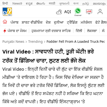
हिन्दी 
News9
ಕನ್ನಡ
తెలుగు
मराठी
ગુજરાતી
বাংলা
தமிழ்
മലയാളം
AQI
ਖੇਤੀਬਾੜੀ
ਪੰਜਾਬ
ਸ਼ਾਰਟ ਵੀਡੀਓਜ਼
ਦੇਸ਼
ਦੁਨੀਆ
ਟ੍ਰੈਂਡਿੰਗ
ਮਨੋਰੰਜਨ
ਫੋਟੋ ਗੈਲ
ਪੰਜਾਬ ਦਾ ਮੌਸਮ
ਹੁਕਮਨਾਮਾ ਸ੍ਰੀ ਦਰਬਾਰ ਸਾਹਿਬ
ਦਿੱਲੀ
ਲੋਕਸਭਾ
ਸੰਸ
ਸ਼ਾਰਟ ਵੀਡੀਓਜ਼
Punjabi News
Trending
Fodder Fell From A Loaded Truck Peopl
ਕਾਰੋਬਾਰ
Viral Video : ਸਾਵਧਾਨੀ ਹਟੀ, ਤੂੜੀ ਘੱਟੀ! ਭਰੇ
ਕਰਿਅਰ
ਟਰੱਕ ਤੋਂ ਡਿੱਗਿਆ ਚਾਰਾ, ਲੁਟਣ ਲਈ ਭੱਜੇ ਲੋਕ
ਮਨੋਰੰਜਨ
Viral Video : ਇਨ੍ਹੀਂ ਦਿਨੀਂ ਚਾਰੇ ਦੀ ਲੁੱਟ ਦਾ ਇੱਕ ਵੀਡੀਓ ਸੋਸ਼ਲ
ਦੇਸ਼
ਮੀਡੀਆ 'ਤੇ ਵਾਇਰਲ ਹੋ ਰਿਹਾ ਹੈ। ਜਿਸ ਵਿੱਚ ਦੇਖਿਆ ਜਾ ਸਕਦਾ ਹੈ
ਕਿ ਜਿਵੇਂ ਹੀ ਚਾਰਾ ਭਰੇ ਟਰੱਕ ਵਿੱਚੋਂ ਡਿੱਗਿਆ, ਲੋਕ ਇਸਨੂੰ ਲੁੱਟਣ ਲਈ
ਲਾਈਫ ਸਟਾਈਲ
ਭੱਜ ਪਏ। ਵੀਡੀਓ ਤੋਂ ਇਹ ਸਪੱਸ਼ਟ ਨਹੀਂ ਹੋ ਸਕਿਆ ਕਿ ਇਹ ਘਟਨਾ
ਪੰਜਾਬ
ਕਿੱਥੇ ਅਤੇ ਕਦੋਂ ਵਾਪਰੀ। ਇਹ ਵੀਡੀਓ ਇੰਸਟਾਗ੍ਰਾਮ 'ਤੇ