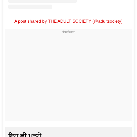
A post shared by THE ADULT SOCIETY (@adultsociety)
ਇਹ ਵੀ ਪੜ੍ਹੋ