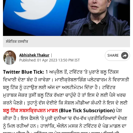
ਸੰਕੇਤਿਕ ਤਸਵੀਰ
Abhishek Thakur
|
SHARE
Published:
01 Apr 2023 13:50 PM IST
Twitter Blue Tick:
1 ਅਪ੍ਰੈਲ ਤੋਂ, ਟਵਿੱਟਰ ‘ਤੇ ਪੁਰਾਣੇ ਬਲੂ ਟਿੱਕਸ
ਦਿਖਾਈ ਦੇਣਾ ਬੰਦ ਹੋ ਜਾਵੇਗਾ। ਮਾਈਕ੍ਰੋਬਲਾਗਿੰਗ ਪਲੇਟਫਾਰਮ ਨੇ ਵਿਰਾਸਤੀ
ਬਲੂ ਟਿੱਕ ਨੂੰ ਹਟਾਉਣ ਲਈ ਅੱਜ ਦਾ ਅਲਟੀਮੇਟਮ ਦਿੱਤਾ ਹੈ। ਟਵਿੱਟਰ
ਮੁਤਾਬਕ ਜੇਕਰ ਤੁਸੀਂ ਬਲੂ ਟਿੱਕ ਰੱਖਣਾ ਚਾਹੁੰਦੇ ਹੋ ਤਾਂ ਇਸ ਦੇ ਲਈ ਪੈਸੇ ਖਰਚ
ਕਰਨੇ ਪੈਣਗੇ। ਤੁਹਾਨੂੰ ਦੱਸ ਦੇਈਏ ਕਿ ਸੋਸ਼ਲ ਮੀਡੀਆ ਕੰਪਨੀ ਨੇ ਇਸ ਦੇ ਲਈ
ਬਲੂ ਟਿੱਕ ਸਬਸਕ੍ਰਿਪਸ਼ਨ ਮਾਡਲ
(Blue Tick Subscription)
ਪੇਸ਼
ਕੀਤਾ ਹੈ। ਇਸ ਫੈਸਲੇ ‘ਤੇ ਪੂਰੀ ਦੁਨੀਆ ‘ਚ ਵੱਖ-ਵੱਖ ਪ੍ਰਤੀਕਿਰਿਆਵਾਂ ਦੇਖਣ
ਨੂੰ ਮਿਲ ਰਹੀਆਂ ਹਨ। ਹਾਲਾਂਕਿ, ਐਲੋਨ ਮਸਕ ਨੇ ਟਵਿੱਟਰ ਦੇ ਪੇਡ ਮਾਡਲ ਦਾ