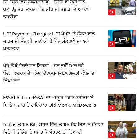
ਹਿਮਾਚਲ ਵਿੱਚ ਲੈਂਡਸਲਾਈਡ... ਦਿੱਲੀ ਵੀ ਹੋਈ ਜਲ-
ਥਲ...ਉੱਤਰੀ ਭਾਰਤ ਵਿੱਚ ਮੀਂਹ ਦੀ ਤਬਾਹੀ ਦੀਆਂ ਵੇਖੋ
ਤਸਵੀਰਾਂ
UPI Payment Charges: UPI ਪੇਮੈਂਟ 'ਤੇ ਲੱਗਣ ਵਾਲੇ
ਚਾਰਜ ਦੀ ਸੱਚਾਈ, ਜਾਣੋ ਕੀ ਹੈ ਵਿੱਤ ਮੰਤਰਾਲੇ ਦਾ ਨਵਾਂ
ਪ੍ਰਸਤਾਵ
ਪੈਸੇ ਲੈ ਕੇ ਵੇਚਦੇ ਸਨ ਟਿਕਟਾਂ... ਹੁਣ ਨਹੀਂ ਮਿਲ ਰਹੇ
ਬੰਦੇ...ਕਾਂਗਰਸ ਦੇ ਕਲੇਸ਼ 'ਤੇ AAP MLA ਗੋਲਡੀ ਕੰਬੋਜ ਦਾ
ਤਿੱਖਾ ਤੰਜ
FSSAI Action: FSSAI ਦਾ ਮਸ਼ਹੂਰ ਸ਼ਰਾਬ ਬ੍ਰਾਂਡਸ 'ਤੇ
ਸ਼ਿਕੰਜਾ, ਜਾਂਚ ਦੇ ਦਾਇਰੇ 'ਚ Old Monk, McDowells
Indias FCRA Bill: ਸੰਸਦ ਵਿੱਚ FCRA ਸੋਧ ਬਿੱਲ 'ਤੇ ਹੰਗਾਮਾ,
ਵਿਦੇਸ਼ੀ ਫੰਡਿੰਗ 'ਤੇ ਸਖ਼ਤ ਨਿਯੰਤਰਣ ਦੀ ਤਿਆਰੀ