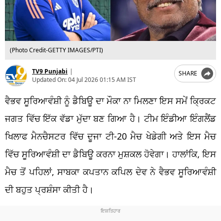
(Photo Credit-GETTY IMAGES/PTI)
TV9 Punjabi
|
SHARE
Updated On:
04 Jul 2026 01:15 AM IST
ਵੈਭਵ ਸੂਰਿਆਵੰਸ਼ੀ ਨੂੰ ਡੈਬਿਊ ਦਾ ਮੌਕਾ ਨਾ ਮਿਲਣਾ ਇਸ ਸਮੇਂ ਕ੍ਰਿਕਟ
ਜਗਤ ਵਿੱਚ ਇੱਕ ਵੱਡਾ ਮੁੱਦਾ ਬਣ ਗਿਆ ਹੈ। ਟੀਮ ਇੰਡੀਆ ਇੰਗਲੈਂਡ
ਖਿਲਾਫ ਮੈਨਚੈਸਟਰ ਵਿੱਚ ਦੂਜਾ ਟੀ-20 ਮੈਚ ਖੇਡੇਗੀ ਅਤੇ ਇਸ ਮੈਚ
ਵਿੱਚ ਸੂਰਿਆਵੰਸ਼ੀ ਦਾ ਡੈਬਿਊ ਕਰਨਾ ਮੁਸ਼ਕਲ ਹੋਵੇਗਾ। ਹਾਲਾਂਕਿ, ਇਸ
ਮੈਚ ਤੋਂ ਪਹਿਲਾਂ, ਸਾਬਕਾ ਕਪਤਾਨ ਕਪਿਲ ਦੇਵ ਨੇ ਵੈਭਵ ਸੂਰਿਆਵੰਸ਼ੀ
ਦੀ ਬਹੁਤ ਪ੍ਰਸ਼ੰਸਾ ਕੀਤੀ ਹੈ।