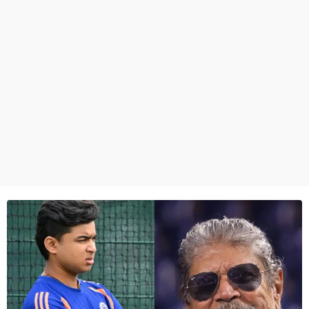
ਧਰਮ
ਖੇਡਾਂ
ਟੈਕਨੋਲਜੀ
ਟ੍ਰੈਂਡਿੰਗ
ਮੌਸਮ
ਦੁਨੀਆ
ਚੋਣਾਂ 2026