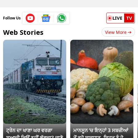
LIVE
TV
Follow Us
Web Stories
View More
ਟ੍ਰੇਨ ਦਾ ਖਾਣਾ ਘਰ ਵਰਗਾ
ਮਾਨਸੂਨ ‘ਚ ਇਨ੍ਹਾਂ 3 ਸਬਜ਼ੀਆਂ
ਸੁਆਦੀ ਕਿਉਂ ਨਹੀਂ ਲੱਗਦਾ? ਜਾਣੋ
ਤੋਂ ਰਹੋ ਸਾਵਧਾਨ, ਸਿਹਤ ਨੂੰ ਹੋ