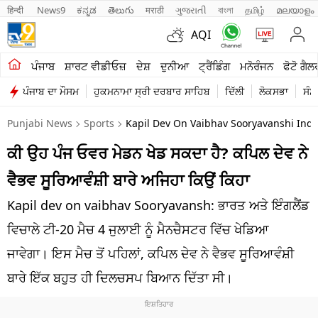
हिन्दी 
News9
ಕನ್ನಡ
తెలుగు
मराठी
ગુજરાતી
বাংলা
தமிழ்
മലയാളം
AQI
ਖੇਤੀਬਾੜੀ
ਪੰਜਾਬ
ਸ਼ਾਰਟ ਵੀਡੀਓਜ਼
ਦੇਸ਼
ਦੁਨੀਆ
ਟ੍ਰੈਂਡਿੰਗ
ਮਨੋਰੰਜਨ
ਫੋਟੋ ਗੈਲ
ਪੰਜਾਬ ਦਾ ਮੌਸਮ
ਹੁਕਮਨਾਮਾ ਸ੍ਰੀ ਦਰਬਾਰ ਸਾਹਿਬ
ਦਿੱਲੀ
ਲੋਕਸਭਾ
ਸੰਸ
ਸ਼ਾਰਟ ਵੀਡੀਓਜ਼
Punjabi News
Sports
Kapil Dev On Vaibhav Sooryavanshi Indi
ਕਾਰੋਬਾਰ
ਕੀ ਉਹ ਪੰਜ ਓਵਰ ਮੇਡਨ ਖੇਡ ਸਕਦਾ ਹੈ? ਕਪਿਲ ਦੇਵ ਨੇ
ਕਰਿਅਰ
ਵੈਭਵ ਸੂਰਿਆਵੰਸ਼ੀ ਬਾਰੇ ਅਜਿਹਾ ਕਿਉਂ ਕਿਹਾ
ਮਨੋਰੰਜਨ
Kapil dev on vaibhav Sooryavansh: ਭਾਰਤ ਅਤੇ ਇੰਗਲੈਂਡ
ਦੇਸ਼
ਵਿਚਾਲੇ ਟੀ-20 ਮੈਚ 4 ਜੁਲਾਈ ਨੂੰ ਮੈਨਚੈਸਟਰ ਵਿੱਚ ਖੇਡਿਆ
ਜਾਵੇਗਾ। ਇਸ ਮੈਚ ਤੋਂ ਪਹਿਲਾਂ, ਕਪਿਲ ਦੇਵ ਨੇ ਵੈਭਵ ਸੂਰਿਆਵੰਸ਼ੀ
ਲਾਈਫ ਸਟਾਈਲ
ਬਾਰੇ ਇੱਕ ਬਹੁਤ ਹੀ ਦਿਲਚਸਪ ਬਿਆਨ ਦਿੱਤਾ ਸੀ।
ਪੰਜਾਬ