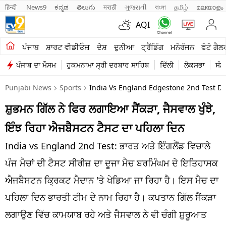
हिन्दी 
News9
ಕನ್ನಡ
తెలుగు
मराठी
ગુજરાતી
বাংলা
தமிழ்
മലയാളം
AQI
ਖੇਤੀਬਾੜੀ
ਪੰਜਾਬ
ਸ਼ਾਰਟ ਵੀਡੀਓਜ਼
ਦੇਸ਼
ਦੁਨੀਆ
ਟ੍ਰੈਂਡਿੰਗ
ਮਨੋਰੰਜਨ
ਫੋਟੋ ਗੈਲ
ਪੰਜਾਬ ਦਾ ਮੌਸਮ
ਹੁਕਮਨਾਮਾ ਸ੍ਰੀ ਦਰਬਾਰ ਸਾਹਿਬ
ਦਿੱਲੀ
ਲੋਕਸਭਾ
ਸੰਸ
ਸ਼ਾਰਟ ਵੀਡੀਓਜ਼
Punjabi News
Sports
India Vs England Edgestone 2nd Test Da
ਕਾਰੋਬਾਰ
ਸ਼ੁਭਮਨ ਗਿੱਲ ਨੇ ਫਿਰ ਲਗਾਇਆ ਸੈਂਕੜਾ, ਜੈਸਵਾਲ ਖੁੰਝੇ,
ਕਰਿਅਰ
ਇੰਝ ਰਿਹਾ ਐਜਬੈਸਟਨ ਟੈਸਟ ਦਾ ਪਹਿਲਾ ਦਿਨ
ਮਨੋਰੰਜਨ
India vs England 2nd Test: ਭਾਰਤ ਅਤੇ ਇੰਗਲੈਂਡ ਵਿਚਾਲੇ
ਦੇਸ਼
ਪੰਜ ਮੈਚਾਂ ਦੀ ਟੈਸਟ ਸੀਰੀਜ਼ ਦਾ ਦੂਜਾ ਮੈਚ ਬਰਮਿੰਘਮ ਦੇ ਇਤਿਹਾਸਕ
ਐਜਬੈਸਟਨ ਕ੍ਰਿਕਟ ਮੈਦਾਨ 'ਤੇ ਖੇਡਿਆ ਜਾ ਰਿਹਾ ਹੈ। ਇਸ ਮੈਚ ਦਾ
ਲਾਈਫ ਸਟਾਈਲ
ਪਹਿਲਾ ਦਿਨ ਭਾਰਤੀ ਟੀਮ ਦੇ ਨਾਮ ਰਿਹਾ ਹੈ। ਕਪਤਾਨ ਗਿੱਲ ਸੈਂਕੜਾ
ਪੰਜਾਬ
ਲਗਾਉਣ ਵਿੱਚ ਕਾਮਯਾਬ ਰਹੇ ਅਤੇ ਜੈਸਵਾਲ ਨੇ ਵੀ ਚੰਗੀ ਸ਼ੁਰੂਆਤ