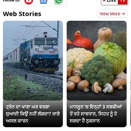
LIVE
TV
Follow Us
Web Stories
View More
ਟ੍ਰੇਨ ਦਾ ਖਾਣਾ ਘਰ ਵਰਗਾ
ਮਾਨਸੂਨ ‘ਚ ਇਨ੍ਹਾਂ 3 ਸਬਜ਼ੀਆਂ
ਸੁਆਦੀ ਕਿਉਂ ਨਹੀਂ ਲੱਗਦਾ? ਜਾਣੋ
ਤੋਂ ਰਹੋ ਸਾਵਧਾਨ, ਸਿਹਤ ਨੂੰ ਹੋ
ਅਸਲ ਕਾਰਨ
ਸਕਦਾ ਹੈ ਨੁਕਸਾਨ