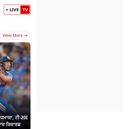
LIVE
TV
View More
ਾ ਧਮਾਕਾ, ਟੀ-20I
ਾਰ ਰਿਕਾਰਡ