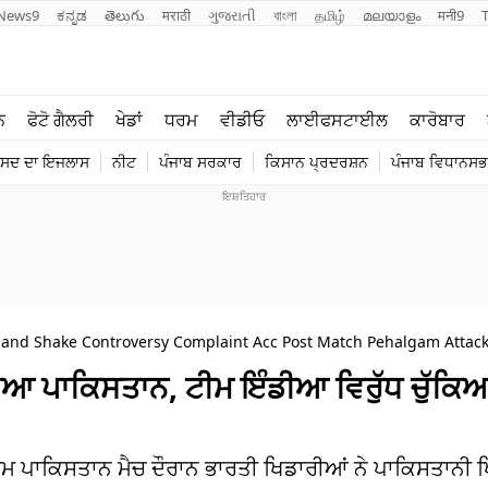
News9
ಕನ್ನಡ
తెలుగు
मराठी
ગુજરાતી
বাংলা
தமிழ்
മലയാളം
मनी9
ਲਾਈਫ ਸਟਾਈਲ
ਖੇਡਾਂ
ਨ
ਫੋਟੋ ਗੈਲਰੀ
ਖੇਡਾਂ
ਧਰਮ
ਵੀਡੀਓ
ਲਾਈਫਸਟਾਈਲ
ਕਾਰੋਬਾਰ
ਪੰਜਾਬ
ਟੈਕਨੋਲਜੀ
ੰਸਦ ਦਾ ਇਜਲਾਸ
ਨੀਟ
ਪੰਜਾਬ ਸਰਕਾਰ
ਕਿਸਾਨ ਪ੍ਰਦਰਸ਼ਨ
ਪੰਜਾਬ ਵਿਧਾਨਸਭਾ
ਧਰਮ
ਟ੍ਰੈਂਡਿੰਗ
Hand Shake Controversy Complaint Acc Post Match Pehalgam Attac
ਕਿਆ ਪਾਕਿਸਤਾਨ, ਟੀਮ ਇੰਡੀਆ ਵਿਰੁੱਧ ਚੁੱਕ
ਮ ਪਾਕਿਸਤਾਨ ਮੈਚ ਦੌਰਾਨ ਭਾਰਤੀ ਖਿਡਾਰੀਆਂ ਨੇ ਪਾਕਿਸਤਾਨੀ 