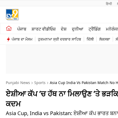
हिन्दी 
ਖੇਤੀਬਾੜੀ
ਕਰਿਅਰ
ਪੰਜਾਬ
ਸ਼ਾਰਟ ਵੀਡੀਓਜ਼
ਦੇਸ਼
ਦੁਨੀਆ
ਟ੍ਰੈਂਡਿੰਗ
ਮਨੋਰੰਜ
ਸ਼ਾਰਟ ਵੀਡੀਓਜ਼
ਮਨੋਰੰਜਨ
ਪੰਜਾਬ ਦਾ ਮੌਸਮ
ਹੁਕਮਨਾਮਾ ਸ੍ਰੀ ਦਰਬਾਰ ਸਾਹਿਬ
ਦਿੱਲੀ
ਲੋਕਸਭਾ
ਸ
ਕਾਰੋਬਾਰ
ਦੇਸ਼
Punjabi News
Sports
Asia Cup India Vs Pakistan Match No 
ਏਸ਼ੀਆ ਕੱਪ ‘ਚ ਹੱਥ ਨਾ ਮਿਲਾਉਣ ‘ਤੇ ਭੜ
ਕਦਮ
Asia Cup, India vs Pakistan: ਏਸ਼ੀਆ ਕੱਪ ਭਾਰਤ ਬਨਾ