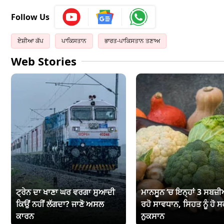
Follow Us
ਏਸ਼ੀਆ ਕੱਪ
ਪਾਕਿਸਤਾਨ
ਭਾਰਤ-ਪਾਕਿਸਤਾਨ ਤਣਾਅ
Web Stories
ਟ੍ਰੇਨ ਦਾ ਖਾਣਾ ਘਰ ਵਰਗਾ ਸੁਆਦੀ
ਮਾਨਸੂਨ ‘ਚ ਇਨ੍ਹਾਂ 3 ਸਬਜ਼ੀਆ
ਕਿਉਂ ਨਹੀਂ ਲੱਗਦਾ? ਜਾਣੋ ਅਸਲ
ਰਹੋ ਸਾਵਧਾਨ, ਸਿਹਤ ਨੂੰ ਹੋ ਸ
ਕਾਰਨ
ਨੁਕਸਾਨ