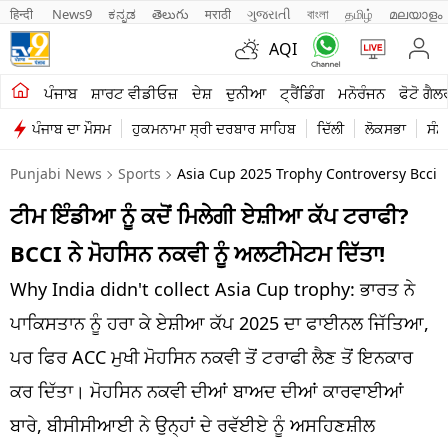
हिन्दी 
News9
ಕನ್ನಡ
తెలుగు
मराठी
ગુજરાતી
বাংলা
தமிழ்
മലയാളം
AQI
ਖੇਤੀਬਾੜੀ
ਪੰਜਾਬ
ਸ਼ਾਰਟ ਵੀਡੀਓਜ਼
ਦੇਸ਼
ਦੁਨੀਆ
ਟ੍ਰੈਂਡਿੰਗ
ਮਨੋਰੰਜਨ
ਫੋਟੋ ਗੈਲ
ਪੰਜਾਬ ਦਾ ਮੌਸਮ
ਹੁਕਮਨਾਮਾ ਸ੍ਰੀ ਦਰਬਾਰ ਸਾਹਿਬ
ਦਿੱਲੀ
ਲੋਕਸਭਾ
ਸੰਸ
ਸ਼ਾਰਟ ਵੀਡੀਓਜ਼
Punjabi News
Sports
Asia Cup 2025 Trophy Controversy Bcci M
ਕਾਰੋਬਾਰ
ਟੀਮ ਇੰਡੀਆ ਨੂੰ ਕਦੋਂ ਮਿਲੇਗੀ ਏਸ਼ੀਆ ਕੱਪ ਟਰਾਫੀ?
ਕਰਿਅਰ
BCCI ਨੇ ਮੋਹਸਿਨ ਨਕਵੀ ਨੂੰ ਅਲਟੀਮੇਟਮ ਦਿੱਤਾ!
ਮਨੋਰੰਜਨ
Why India didn't collect Asia Cup trophy: ਭਾਰਤ ਨੇ
ਦੇਸ਼
ਪਾਕਿਸਤਾਨ ਨੂੰ ਹਰਾ ਕੇ ਏਸ਼ੀਆ ਕੱਪ 2025 ਦਾ ਫਾਈਨਲ ਜਿੱਤਿਆ,
ਪਰ ਫਿਰ ACC ਮੁਖੀ ਮੋਹਸਿਨ ਨਕਵੀ ਤੋਂ ਟਰਾਫੀ ਲੈਣ ਤੋਂ ਇਨਕਾਰ
ਲਾਈਫ ਸਟਾਈਲ
ਕਰ ਦਿੱਤਾ। ਮੋਹਸਿਨ ਨਕਵੀ ਦੀਆਂ ਬਾਅਦ ਦੀਆਂ ਕਾਰਵਾਈਆਂ
ਪੰਜਾਬ
ਬਾਰੇ, ਬੀਸੀਸੀਆਈ ਨੇ ਉਨ੍ਹਾਂ ਦੇ ਰਵੱਈਏ ਨੂੰ ਅਸਹਿਣਸ਼ੀਲ