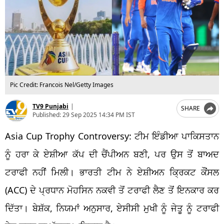
Pic Credit: Francois Nel/Getty Images
TV9 Punjabi
|
SHARE
Published:
29 Sep 2025 14:34 PM IST
Asia Cup Trophy Controversy: ਟੀਮ ਇੰਡੀਆ ਪਾਕਿਸਤਾਨ
ਨੂੰ ਹਰਾ ਕੇ ਏਸ਼ੀਆ ਕੱਪ ਦੀ ਚੈਂਪੀਅਨ ਬਣੀ, ਪਰ ਉਸ ਤੋਂ ਬਾਅਦ
ਟਰਾਫੀ ਨਹੀਂ ਮਿਲੀ। ਭਾਰਤੀ ਟੀਮ ਨੇ ਏਸ਼ੀਅਨ ਕ੍ਰਿਕਟ ਕੌਂਸਲ
(ACC) ਦੇ ਪ੍ਰਧਾਨ ਮੋਹਸਿਨ ਨਕਵੀ ਤੋਂ ਟਰਾਫੀ ਲੈਣ ਤੋਂ ਇਨਕਾਰ ਕਰ
ਦਿੱਤਾ। ਬੇਸ਼ੱਕ, ਨਿਯਮਾਂ ਅਨੁਸਾਰ, ਏਸੀਸੀ ਮੁਖੀ ਨੂੰ ਜੇਤੂ ਨੂੰ ਟਰਾਫੀ