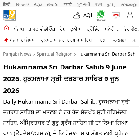
हिन्दी 
News9
ಕನ್ನಡ
తెలుగు
मराठी
ગુજરાતી
বাংলা
தமிழ்
മലയാളം
AQI
ਖੇਤੀਬਾੜੀ
ਪੰਜਾਬ
ਸ਼ਾਰਟ ਵੀਡੀਓਜ਼
ਦੇਸ਼
ਦੁਨੀਆ
ਟ੍ਰੈਂਡਿੰਗ
ਮਨੋਰੰਜਨ
ਫੋਟੋ ਗੈਲ
ਪੰਜਾਬ ਦਾ ਮੌਸਮ
ਹੁਕਮਨਾਮਾ ਸ੍ਰੀ ਦਰਬਾਰ ਸਾਹਿਬ
ਦਿੱਲੀ
ਲੋਕਸਭਾ
ਸੰਸ
ਸ਼ਾਰਟ ਵੀਡੀਓਜ਼
Punjabi News
Spiritual Religion
Hukamnama Sri Darbar Sahib 
ਕਾਰੋਬਾਰ
Hukamnama Sri Darbar Sahib 9 June
ਕਰਿਅਰ
2026: ਹੁਕਮਨਾਮਾ ਸ੍ਰੀ ਦਰਬਾਰ ਸਾਹਿਬ 9 ਜੂਨ
ਮਨੋਰੰਜਨ
2026
ਦੇਸ਼
Daily Hukamnama Sri Darbar Sahib: ਹੁਕਮਨਾਮਾ ਸ੍ਰੀ
ਦਰਬਾਰ ਸਾਹਿਬ ਦਾ ਮਤਲਬ ਹੈ ਹਰ ਰੋਜ਼ ਸੱਚਖੰਡ ਸ੍ਰੀ ਹਰਿਮੰਦਰ
ਲਾਈਫ ਸਟਾਈਲ
ਸਾਹਿਬ, ਅੰਮ੍ਰਿਤਸਰ ਤੋਂ ਗੁਰੂ ਗ੍ਰੰਥ ਸਾਹਿਬ ਜੀ ਦਾ ਲਿਆ ਗਿਆ
ਪੰਜਾਬ
ਪਾਠ (ਉਪਦੇਸ਼/ਫ਼ੁਰਮਾਨ), ਜੋ ਕਿ ਰੋਜ਼ਾਨਾ ਸਾਧ ਸੰਗਤ ਲਈ ਪ੍ਰੇਰਨਾ