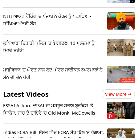
NITI ਆਯੋਗ ਰੈਂਕਿੰਗ 'ਚ ਪੰਜਾਬ ਨੇ ਕੇਰਲ ਨੂੰ ਪਛਾੜਿਆ-
ਸਿੱਖਿਆ ਮੰਤਰੀ ਬੈਂਸ
ਲੁਧਿਆਣਾ ਦਿਹਾਤੀ ਪੁਲਿਸ 'ਚ ਫੇਰਬਦਲ, 10 ਮੁਲਜ਼ਮਾਂ ਨੂੰ
ਮਿਲੀ ਤਰੱਕੀ
ਮਾਛੀਵਾੜਾ 'ਚ ਔਰਤ ਨਾਲ ਲੁੱਟ, ਮੋਟਰ ਸਾਈਕਲ ਝਪਟਮਾਰਾਂ ਨੇ
ਸੋਨੇ ਦੀ ਚੇਨ ਖੋਹੀ
Latest Videos
View More
FSSAI Action: FSSAI ਦਾ ਮਸ਼ਹੂਰ ਸ਼ਰਾਬ ਬ੍ਰਾਂਡਸ 'ਤੇ
ਸ਼ਿਕੰਜਾ, ਜਾਂਚ ਦੇ ਦਾਇਰੇ 'ਚ Old Monk, McDowells
Indias FCRA Bill: ਸੰਸਦ ਵਿੱਚ FCRA ਸੋਧ ਬਿੱਲ 'ਤੇ ਹੰਗਾਮਾ,